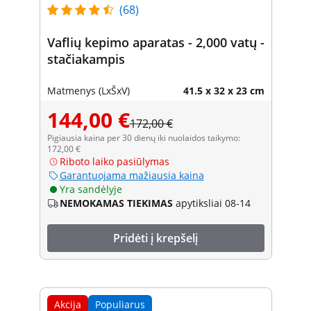
(68)
Vaflių kepimo aparatas - 2,000 vatų -
stačiakampis
Matmenys (LxŠxV)
41.5 x 32 x 23 cm
144,00 €
172,00 €
Pigiausia kaina per 30 dienų iki nuolaidos taikymo:
172,00 €
Riboto laiko pasiūlymas
Garantuojama mažiausia kaina
Yra sandėlyje
NEMOKAMAS TIEKIMAS
apytiksliai 08-14
Pridėti į krepšelį
Akcija
Populiarus