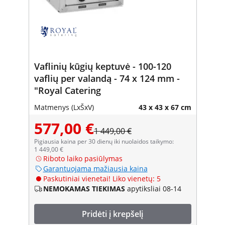
Vaflinių kūgių keptuvė - 100-120
vaflių per valandą - 74 x 124 mm -
"Royal Catering
Matmenys (LxŠxV)
43 x 43 x 67 cm
577,00 €
1 449,00 €
Pigiausia kaina per 30 dienų iki nuolaidos taikymo:
1 449,00 €
Riboto laiko pasiūlymas
Garantuojama mažiausia kaina
Paskutiniai vienetai! Liko vienetų: 5
NEMOKAMAS TIEKIMAS
apytiksliai 08-14
Pridėti į krepšelį