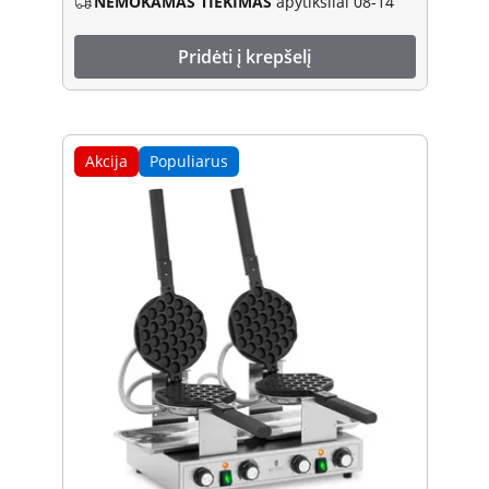
NEMOKAMAS TIEKIMAS
apytiksliai 08-14
Pridėti į krepšelį
Akcija
Populiarus