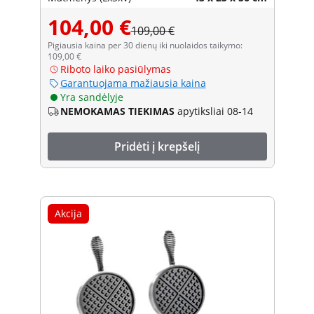
104,00 €
109,00 €
Pigiausia kaina per 30 dienų iki nuolaidos taikymo:
109,00 €
Riboto laiko pasiūlymas
Garantuojama mažiausia kaina
Yra sandėlyje
NEMOKAMAS TIEKIMAS
apytiksliai 08-14
Pridėti į krepšelį
Akcija