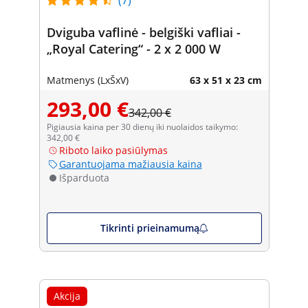
Dviguba vaflinė - belgiški vafliai -
„Royal Catering“ - 2 x 2 000 W
Matmenys (LxŠxV)
63 x 51 x 23 cm
293,00 €
342,00 €
Pigiausia kaina per 30 dienų iki nuolaidos taikymo:
342,00 €
Riboto laiko pasiūlymas
Garantuojama mažiausia kaina
Išparduota
Tikrinti prieinamumą
Akcija