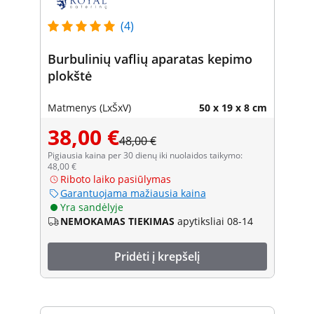
(4)
Burbulinių vaflių aparatas kepimo
plokštė
Matmenys (LxŠxV)
50 x 19 x 8 cm
38,00 €
48,00 €
Pigiausia kaina per 30 dienų iki nuolaidos taikymo:
48,00 €
Riboto laiko pasiūlymas
Garantuojama mažiausia kaina
Yra sandėlyje
NEMOKAMAS TIEKIMAS
apytiksliai 08-14
Pridėti į krepšelį