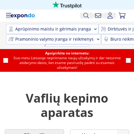
Aprūpinimo maistu ir gėrimais įranga
Dirbtuvės ir 
Pramoninio valymo įranga ir reikmenys
Biuro reik
Apsipirkite ne internetu:
šiuo metu Lietuvoje nepriimame naujų užsakymų ir dar neturime
atidarymo datos, bet esame pasiruošę padėti su esamais
užsakymais!
Vaflių kepimo
aparatas