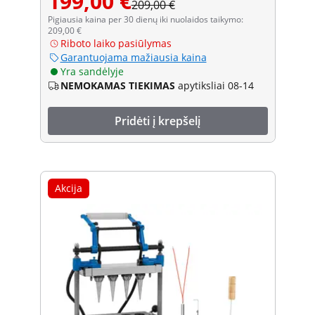
199,00 €
209,00 €
Pigiausia kaina per 30 dienų iki nuolaidos taikymo:
209,00 €
Riboto laiko pasiūlymas
Garantuojama mažiausia kaina
Yra sandėlyje
NEMOKAMAS TIEKIMAS
apytiksliai 08-14
Pridėti į krepšelį
Akcija