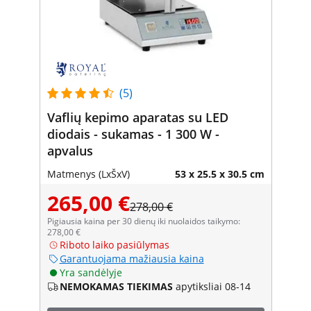
(5)
Vaflių kepimo aparatas su LED
diodais - sukamas - 1 300 W -
apvalus
Matmenys (LxŠxV)
53 x 25.5 x 30.5 cm
265,00 €
278,00 €
Pigiausia kaina per 30 dienų iki nuolaidos taikymo:
278,00 €
Riboto laiko pasiūlymas
Garantuojama mažiausia kaina
Yra sandėlyje
NEMOKAMAS TIEKIMAS
apytiksliai 08-14