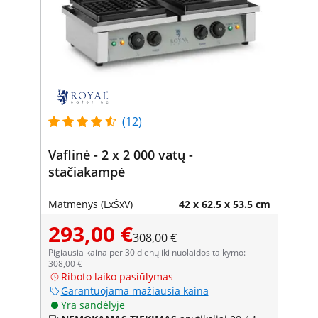
(12)
Vaflinė - 2 x 2 000 vatų -
stačiakampė
Matmenys (LxŠxV)
42 x 62.5 x 53.5 cm
293,00 €
308,00 €
Pigiausia kaina per 30 dienų iki nuolaidos taikymo:
308,00 €
Riboto laiko pasiūlymas
Garantuojama mažiausia kaina
Yra sandėlyje