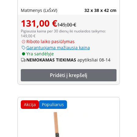
Matmenys (LxŠxV)
32 x 38 x 42 cm
131,00 €
149,00 €
Pigiausia kaina per 30 dienų iki nuolaidos taikymo:
149,00 €
Riboto laiko pasiūlymas
Garantuojama mažiausia kaina
Yra sandėlyje
NEMOKAMAS TIEKIMAS
apytiksliai 08-14
Pridėti į krepšelį
Akcija
Populiarus