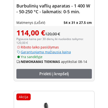
Burbulinių vaflių aparatas - 1 400 W
- 50-250 °C - laikmatis: 0-5 min.
Matmenys (LxŠxV)
54 x 31 x 27.5 cm
114,00 €
120,00 €
Pigiausia kaina per 30 dienų iki nuolaidos taikymo:
120,00 €
Riboto laiko pasiūlymas
Garantuojama mažiausia kaina
Yra sandėlyje
NEMOKAMAS TIEKIMAS
apytiksliai 08-14
Pridėti į krepšelį
Akcija