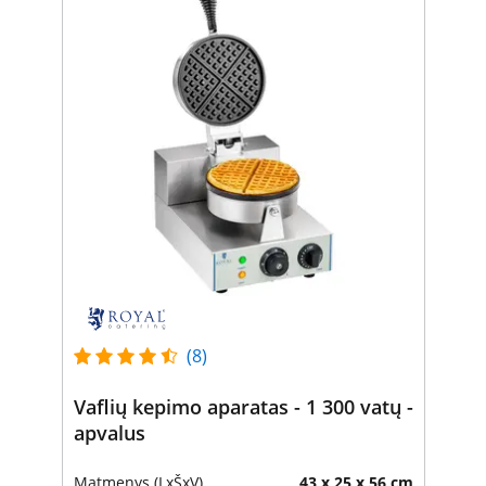
(8)
Vaflių kepimo aparatas - 1 300 vatų -
apvalus
Matmenys (LxŠxV)
43 x 25 x 56 cm