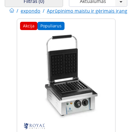
Filtras (0)
/
expondo
/
Aprūpinimo maistu ir gėrimais įranga
Akcija
Populiarus