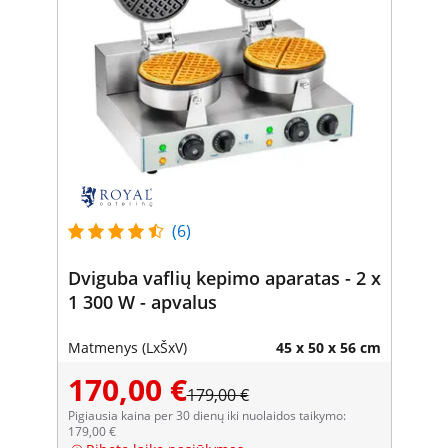
(6)
Dviguba vaflių kepimo aparatas - 2 x
1 300 W - apvalus
Matmenys (LxŠxV)
45 x 50 x 56 cm
170,00 €
179,00 €
Pigiausia kaina per 30 dienų iki nuolaidos taikymo:
179,00 €