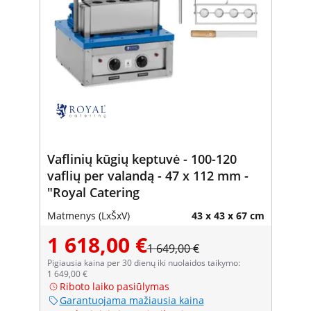
Vaflinių kūgių keptuvė - 100-120
vaflių per valandą - 47 x 112 mm -
"Royal Catering
Matmenys (LxŠxV)
43 x 43 x 67 cm
1 618,00 €
1 649,00 €
Pigiausia kaina per 30 dienų iki nuolaidos taikymo:
1 649,00 €
Riboto laiko pasiūlymas
Garantuojama mažiausia kaina