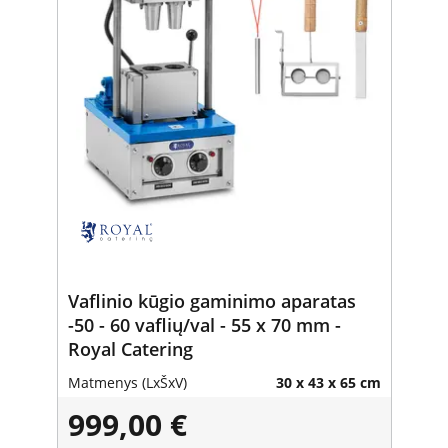
Vaflinio kūgio gaminimo aparatas
-50 - 60 vaflių/val - 55 x 70 mm -
Royal Catering
Matmenys (LxŠxV)
30 x 43 x 65 cm
999,00 €