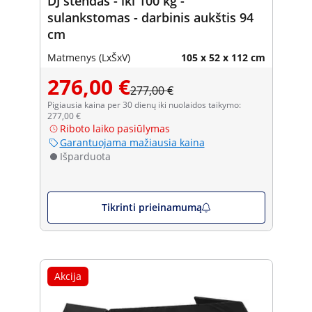
DJ stendas - iki 100 kg -
sulankstomas - darbinis aukštis 94
cm
Matmenys (LxŠxV)
105 x 52 x 112 cm
276,00 €
277,00 €
Pigiausia kaina per 30 dienų iki nuolaidos taikymo:
277,00 €
Riboto laiko pasiūlymas
Garantuojama mažiausia kaina
Išparduota
Tikrinti prieinamumą
Akcija