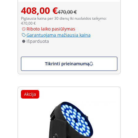
408,00 €
470,00 €
Pigiausia kaina per 30 dienų iki nuolaidos taikymo:
470,00 €
Riboto laiko pasiūlymas
Garantuojama mažiausia kaina
Išparduota
Tikrinti prieinamumą
Akcija