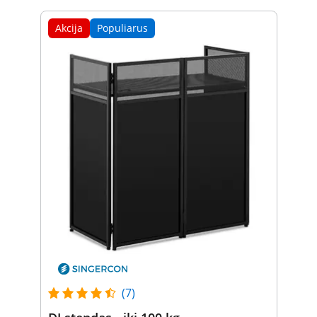
Akcija
Populiarus
(7)