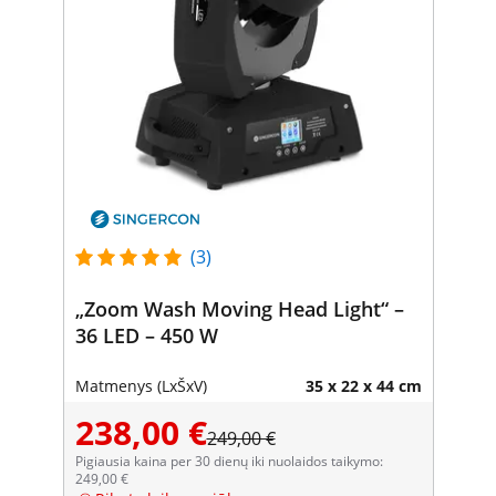
(3)
„Zoom Wash Moving Head Light“ –
36 LED – 450 W
Matmenys (LxŠxV)
35 x 22 x 44 cm
238,00 €
249,00 €
Pigiausia kaina per 30 dienų iki nuolaidos taikymo:
249,00 €