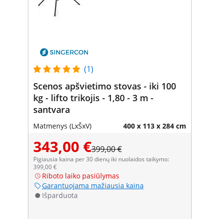
(1)
Scenos apšvietimo stovas - iki 100
kg - lifto trikojis - 1,80 - 3 m -
santvara
Matmenys (LxŠxV)
400 x 113 x 284 cm
343,00 €
399,00 €
Pigiausia kaina per 30 dienų iki nuolaidos taikymo:
399,00 €
Riboto laiko pasiūlymas
Garantuojama mažiausia kaina
Išparduota