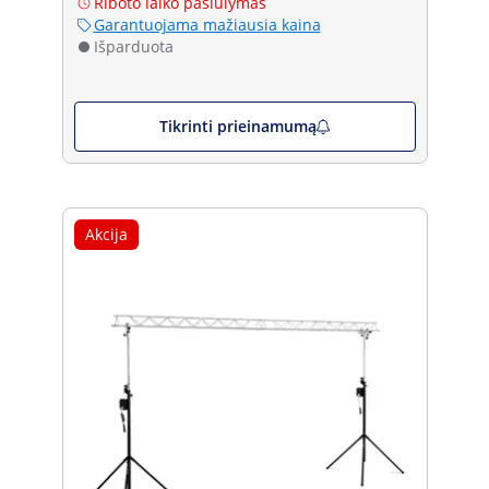
Riboto laiko pasiūlymas
Garantuojama mažiausia kaina
Išparduota
Tikrinti prieinamumą
Akcija