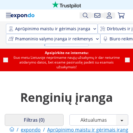
Aprūpinimo maistu ir gėrimais įranga
Dirbtuvės ir 
Pramoninio valymo įranga ir reikmenys
Biuro reik
Apsipirkite ne internetu:
šiuo metu Lietuvoje nepriimame naujų užsakymų ir dar neturime
atidarymo datos, bet esame pasiruošę padėti su esamais
užsakymais!
Renginių įranga
Filtras (0)
/
expondo
/
Aprūpinimo maistu ir gėrimais įranga