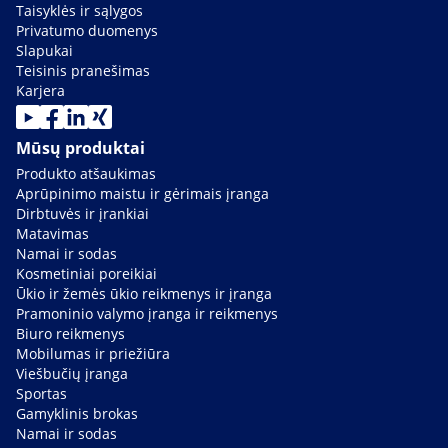
Taisyklės ir sąlygos
Privatumo duomenys
Slapukai
Teisinis pranešimas
Karjera
Mūsų produktai
Produkto atšaukimas
Aprūpinimo maistu ir gėrimais įranga
Dirbtuvės ir įrankiai
Matavimas
Namai ir sodas
Kosmetiniai poreikiai
Ūkio ir žemės ūkio reikmenys ir įranga
Pramoninio valymo įranga ir reikmenys
Biuro reikmenys
Mobilumas ir priežiūra
Viešbučių įranga
Sportas
Gamyklinis brokas
Namai ir sodas