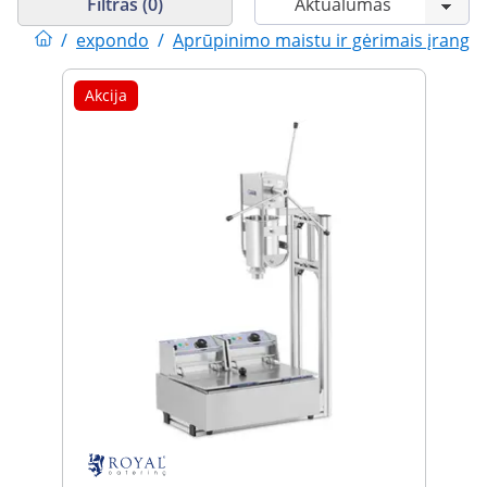
Filtras (0)
/
expondo
/
Aprūpinimo maistu ir gėrimais įranga
Akcija