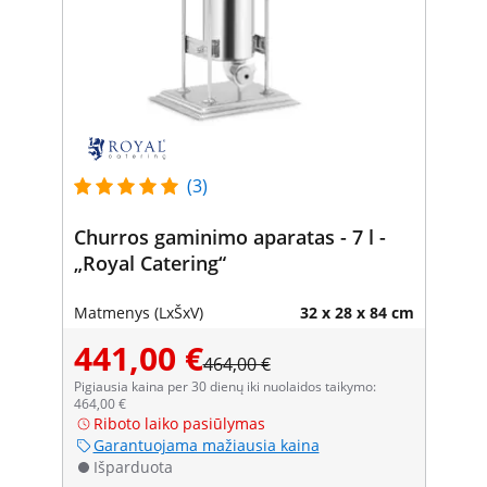
(3)
Churros gaminimo aparatas - 7 l -
„Royal Catering“
Matmenys (LxŠxV)
32 x 28 x 84 cm
441,00 €
464,00 €
Pigiausia kaina per 30 dienų iki nuolaidos taikymo:
464,00 €
Riboto laiko pasiūlymas
Garantuojama mažiausia kaina
Išparduota