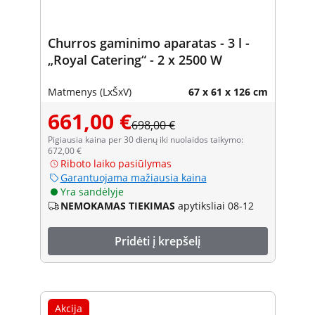
Churros gaminimo aparatas - 3 l -
„Royal Catering“ - 2 x 2500 W
Matmenys (LxŠxV)
67 x 61 x 126 cm
661,00 €
698,00 €
Pigiausia kaina per 30 dienų iki nuolaidos taikymo:
672,00 €
Riboto laiko pasiūlymas
Garantuojama mažiausia kaina
Yra sandėlyje
NEMOKAMAS TIEKIMAS
apytiksliai 08-12
Pridėti į krepšelį
Akcija