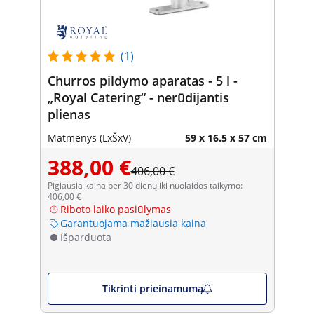
(1)
Churros pildymo aparatas - 5 l -
„Royal Catering“ - nerūdijantis
plienas
Matmenys (LxŠxV)
59 x 16.5 x 57 cm
388,00 €
406,00 €
Pigiausia kaina per 30 dienų iki nuolaidos taikymo:
406,00 €
Riboto laiko pasiūlymas
Garantuojama mažiausia kaina
Išparduota
Tikrinti prieinamumą