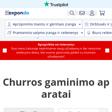
Aprūpinimo maistu ir gėrimais įranga
Dirbtuvės ir 
Pramoninio valymo įranga ir reikmenys
Biuro reik
Apsipirkite ne internetu:
šiuo metu Lietuvoje nepriimame naujų užsakymų ir dar neturime
atidarymo datos, bet esame pasiruošę padėti su esamais
užsakymais!
Churros gaminimo ap
aratai