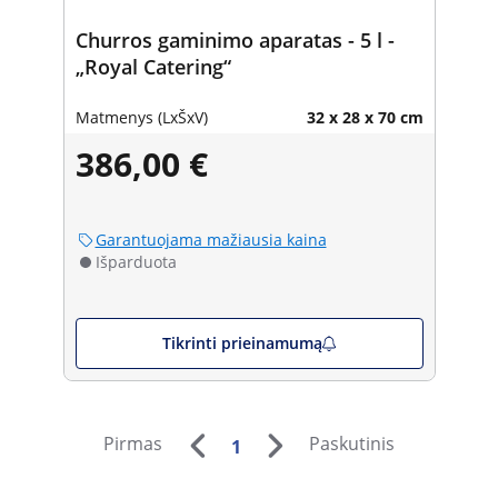
Churros gaminimo aparatas - 5 l -
„Royal Catering“
Matmenys (LxŠxV)
32 x 28 x 70 cm
386,00 €
Garantuojama mažiausia kaina
Išparduota
Tikrinti prieinamumą
Pirmas
Paskutinis
1