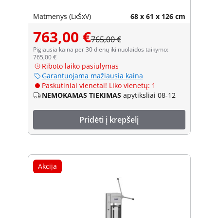
Matmenys (LxŠxV)
68 x 61 x 126 cm
763,00 €
765,00 €
Pigiausia kaina per 30 dienų iki nuolaidos taikymo:
765,00 €
Riboto laiko pasiūlymas
Garantuojama mažiausia kaina
Paskutiniai vienetai! Liko vienetų: 1
NEMOKAMAS TIEKIMAS
apytiksliai 08-12
Pridėti į krepšelį
Akcija