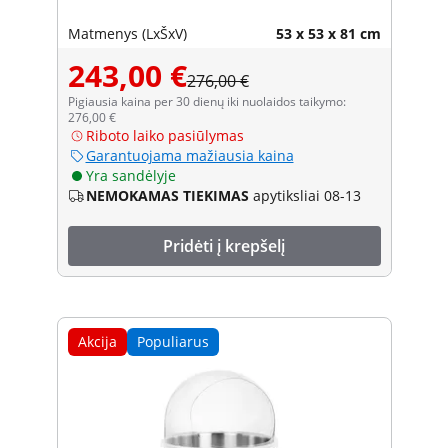
Matmenys (LxŠxV)
53 x 53 x 81 cm
243,00 €
276,00 €
Pigiausia kaina per 30 dienų iki nuolaidos taikymo:
276,00 €
Riboto laiko pasiūlymas
Garantuojama mažiausia kaina
Yra sandėlyje
NEMOKAMAS TIEKIMAS
apytiksliai 08-13
Pridėti į krepšelį
Akcija
Populiarus