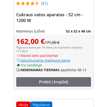
(61)
Cukraus vatos aparatas - 52 cm -
1200 W
Matmenys (LxŠxV)
52 x 52 x 48 cm
162,00 €
171,00 €
Pigiausia kaina per 30 dienų iki nuolaidos taikymo:
171,00 €
Riboto laiko pasiūlymas
Garantuojama mažiausia kaina
Yra sandėlyje
NEMOKAMAS TIEKIMAS
apytiksliai 08-13
Pridėti į krepšelį
Akcija
Populiarus