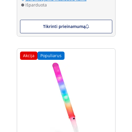
Išparduota
Tikrinti prieinamumą
Akcija
Populiarus