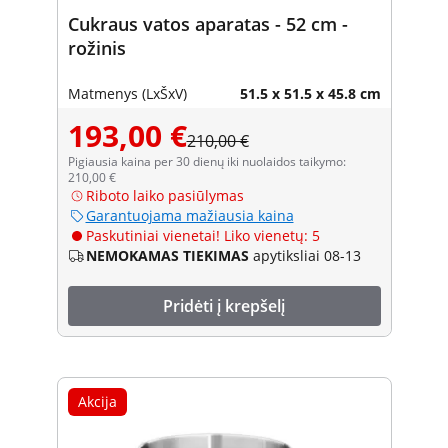
Cukraus vatos aparatas - 52 cm -
rožinis
Matmenys (LxŠxV)
51.5 x 51.5 x 45.8 cm
193,00 €
210,00 €
Pigiausia kaina per 30 dienų iki nuolaidos taikymo:
210,00 €
Riboto laiko pasiūlymas
Garantuojama mažiausia kaina
Paskutiniai vienetai! Liko vienetų: 5
NEMOKAMAS TIEKIMAS
apytiksliai 08-13
Pridėti į krepšelį
Akcija