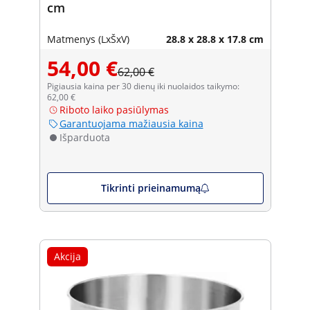
cm
Matmenys (LxŠxV)
28.8 x 28.8 x 17.8 cm
54,00 €
62,00 €
Pigiausia kaina per 30 dienų iki nuolaidos taikymo:
62,00 €
Riboto laiko pasiūlymas
Garantuojama mažiausia kaina
Išparduota
Tikrinti prieinamumą
Akcija