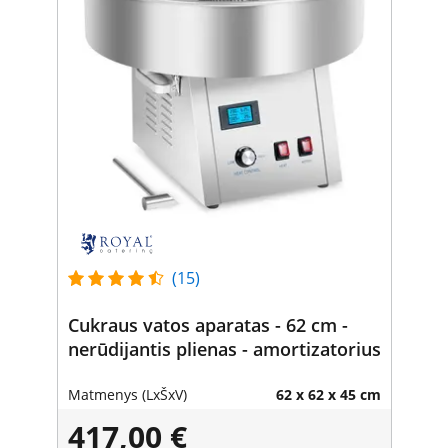
(15)
Cukraus vatos aparatas - 62 cm -
nerūdijantis plienas - amortizatorius
Matmenys (LxŠxV)
62 x 62 x 45 cm
417,00 €