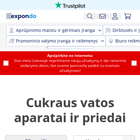
Aprūpinimo maistu ir gėrimais įranga
Dirbtuvės ir 
Pramoninio valymo įranga ir reikmenys
Biuro reik
Apsipirkite ne internetu:
šiuo metu Lietuvoje nepriimame naujų užsakymų ir dar neturime
atidarymo datos, bet esame pasiruošę padėti su esamais
užsakymais!
Cukraus vatos
aparatai ir priedai