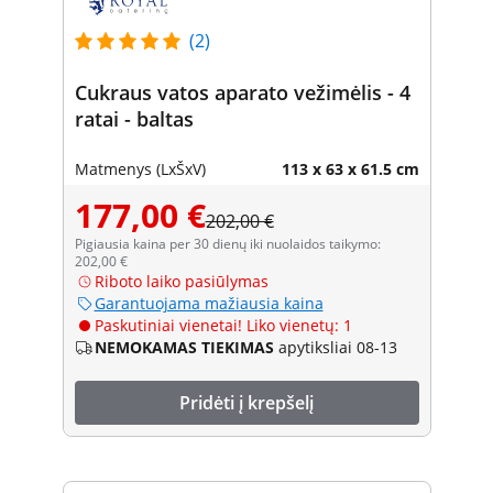
(2)
Cukraus vatos aparato vežimėlis - 4
ratai - baltas
Matmenys (LxŠxV)
113 x 63 x 61.5 cm
177,00 €
202,00 €
Pigiausia kaina per 30 dienų iki nuolaidos taikymo:
202,00 €
Riboto laiko pasiūlymas
Garantuojama mažiausia kaina
Paskutiniai vienetai! Liko vienetų: 1
NEMOKAMAS TIEKIMAS
apytiksliai 08-13
Pridėti į krepšelį