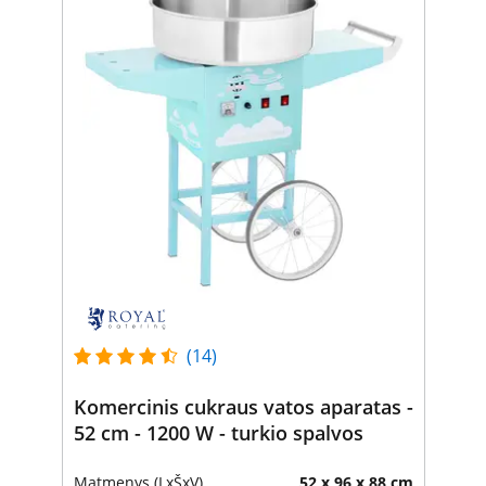
(14)
Komercinis cukraus vatos aparatas -
52 cm - 1200 W - turkio spalvos
Matmenys (LxŠxV)
52 x 96 x 88 cm