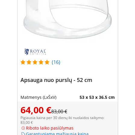
(16)
Apsauga nuo purslų - 52 cm
Matmenys (LxŠxV)
53 x 53 x 36.5 cm
64,00 €
83,00 €
Pigiausia kaina per 30 dienų iki nuolaidos taikymo:
83,00 €
Riboto laiko pasiūlymas
Garantuojama mažiausia kaina