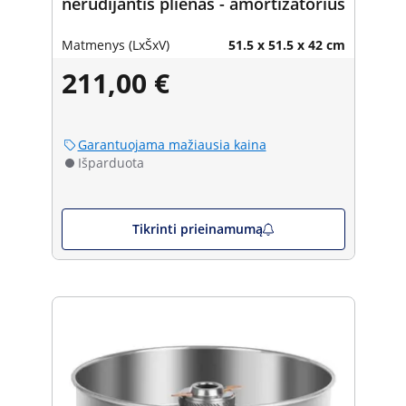
nerūdijantis plienas - amortizatorius
Matmenys (LxŠxV)
51.5 x 51.5 x 42 cm
211,00 €
Garantuojama mažiausia kaina
Išparduota
Tikrinti prieinamumą