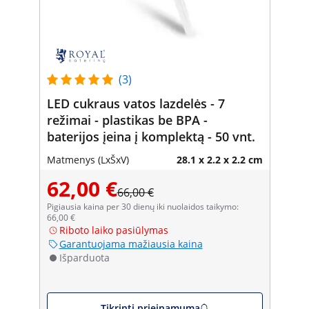
(3)
LED cukraus vatos lazdelės - 7
režimai - plastikas be BPA -
baterijos įeina į komplektą - 50 vnt.
Matmenys (LxŠxV)
28.1 x 2.2 x 2.2 cm
62,00 €
66,00 €
Pigiausia kaina per 30 dienų iki nuolaidos taikymo:
66,00 €
Riboto laiko pasiūlymas
Garantuojama mažiausia kaina
Išparduota
Tikrinti prieinamumą