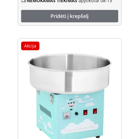
NEMOKAMAS TIEKIMAS
apytiksliai 08-13
Pridėti į krepšelį
Akcija