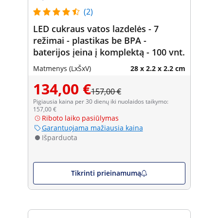
(2)
LED cukraus vatos lazdelės - 7
režimai - plastikas be BPA -
baterijos įeina į komplektą - 100 vnt.
Matmenys (LxŠxV)
28 x 2.2 x 2.2 cm
134,00 €
157,00 €
Pigiausia kaina per 30 dienų iki nuolaidos taikymo:
157,00 €
Riboto laiko pasiūlymas
Garantuojama mažiausia kaina
Išparduota
Tikrinti prieinamumą