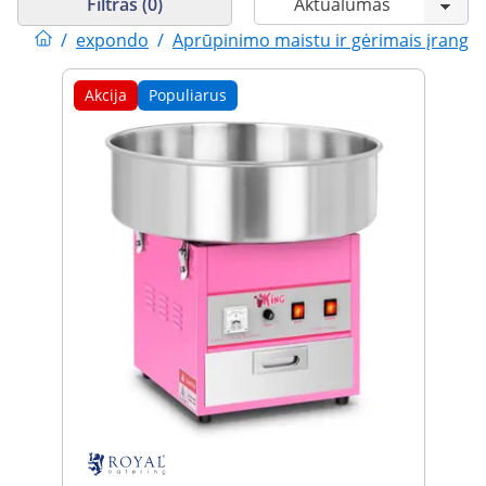
Filtras (0)
/
expondo
/
Aprūpinimo maistu ir gėrimais įranga
Akcija
Populiarus