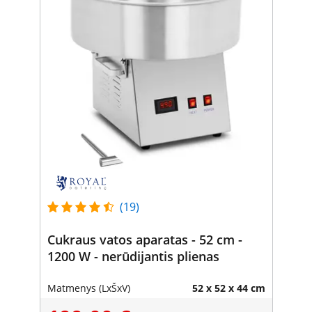
(19)
Cukraus vatos aparatas - 52 cm -
1200 W - nerūdijantis plienas
Matmenys (LxŠxV)
52 x 52 x 44 cm