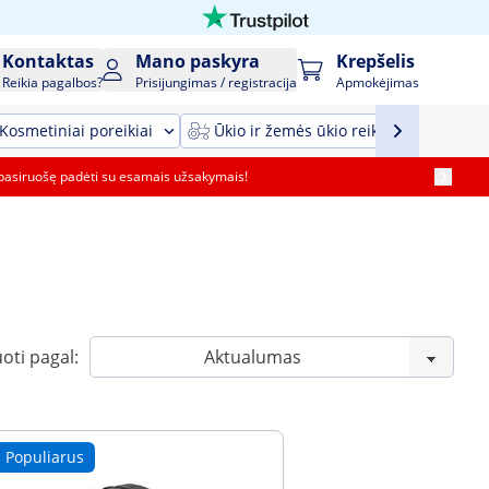
Kontaktas
Mano paskyra
Krepšelis
Reikia pagalbos?
Prisijungimas / registracija
Apmokėjimas
Kosmetiniai poreikiai
Ūkio ir žemės ūkio reikmenys ir įrang
pasiruošę padėti su esamais užsakymais!
oti pagal:
Populiarus