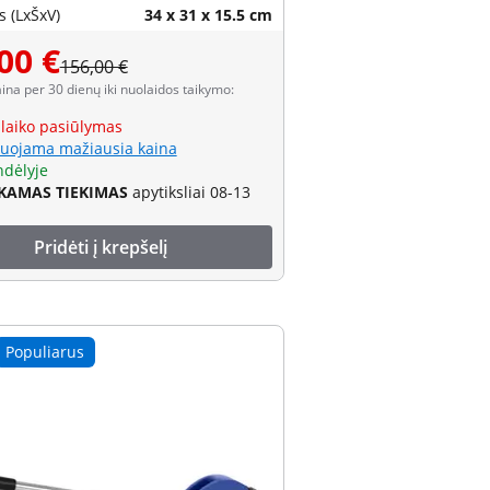
 (LxŠxV)
34 x 31 x 15.5 cm
00 €
156,00 €
aina per 30 dienų iki nuolaidos taikymo:
 laiko pasiūlymas
uojama mažiausia kaina
ndėlyje
AMAS TIEKIMAS
apytiksliai 08-13
Pridėti į krepšelį
Populiarus