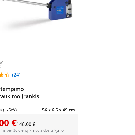
(24)
 tempimo
traukimo įrankis
 (LxŠxV)
56 x 6.5 x 49 cm
00 €
148,00 €
aina per 30 dienų iki nuolaidos taikymo: