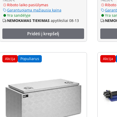
196,00 €
148,00 €
Riboto laiko pasiūlymas
Riboto
Garantuojama mažiausia kaina
Garant
Yra sandėlyje
Yra sa
NEMOKAMAS TIEKIMAS
apytiksliai 08-13
NEMOK
Pridėti į krepšelį
Akcija
Populiarus
Akcija