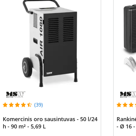
(39)
Komercinis oro sausintuvas - 50 l/24
Rankin
h - 90 m² - 5,69 L
- Ø 16 