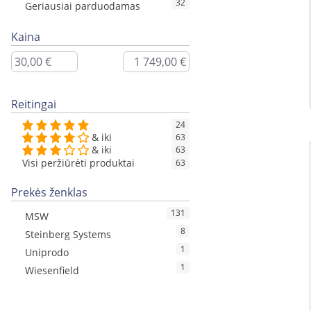
32
Geriausiai parduodamas
Kaina
Reitingai
24
& iki
63
& iki
63
Visi peržiūrėti produktai
63
Prekės ženklas
131
MSW
8
Steinberg Systems
1
Uniprodo
1
Wiesenfield