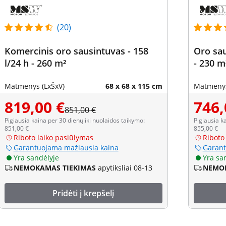
(20)
Komercinis oro sausintuvas - 158
Oro saus
l/24 h - 260 m²
- 230 m
Matmenys (LxŠxV)
68 x 68 x 115 cm
Matmenys
819,00 €
746,
851,00 €
Pigiausia kaina per 30 dienų iki nuolaidos taikymo:
Pigiausia k
851,00 €
855,00 €
Riboto laiko pasiūlymas
Riboto
Garantuojama mažiausia kaina
Garant
Yra sandėlyje
Yra sa
NEMOKAMAS TIEKIMAS
apytiksliai 08-13
NEMOK
Pridėti į krepšelį