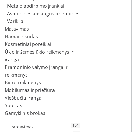
Metalo apdirbimo įrankiai
Asmeninės apsaugos priemonės
Varikliai
Matavimas
Namai ir sodas
Kosmetiniai poreikiai
Ūkio ir žemės ūkio reikmenys ir
įranga
Pramoninio valymo įranga ir
reikmenys
Biuro reikmenys
Mobilumas ir priežiūra
Viešbučių įranga
Sportas
Gamyklinis brokas
104
Pardavimas