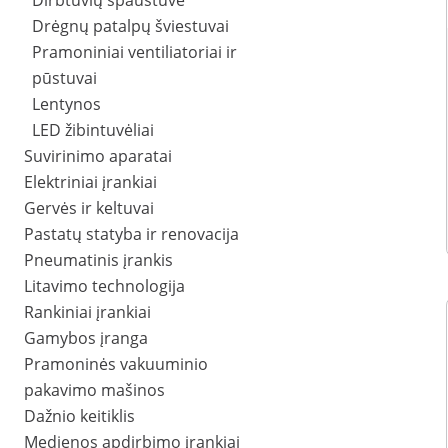
Dirbtuvių spaustuvė
Drėgnų patalpų šviestuvai
Pramoniniai ventiliatoriai ir
pūstuvai
Lentynos
LED žibintuvėliai
Suvirinimo aparatai
Elektriniai įrankiai
Gervės ir keltuvai
Pastatų statyba ir renovacija
Pneumatinis įrankis
Litavimo technologija
Rankiniai įrankiai
Gamybos įranga
Pramoninės vakuuminio
pakavimo mašinos
Dažnio keitiklis
Medienos apdirbimo įrankiai