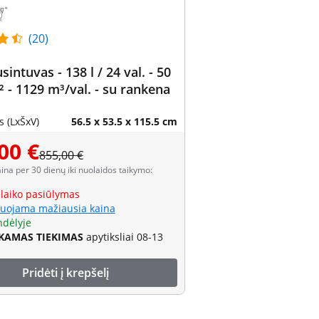
(20)
intuvas - 138 l / 24 val. - 50
² - 1129 m³/val. - su rankena
 (LxŠxV)
56.5 x 53.5 x 115.5 cm
00 €
855,00 €
aina per 30 dienų iki nuolaidos taikymo:
 laiko pasiūlymas
uojama mažiausia kaina
ndėlyje
AMAS TIEKIMAS
apytiksliai 08-13
Pridėti į krepšelį