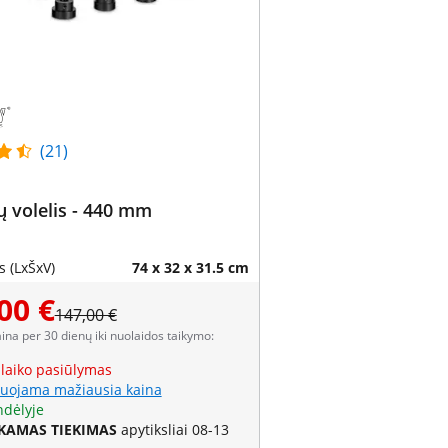
(21)
ių volelis - 440 mm
 (LxŠxV)
74 x 32 x 31.5 cm
00 €
147,00 €
aina per 30 dienų iki nuolaidos taikymo:
 laiko pasiūlymas
uojama mažiausia kaina
ndėlyje
AMAS TIEKIMAS
apytiksliai 08-13