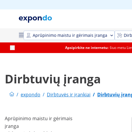
Aprūpinimo maistu ir gėrimais įranga
Dirb
Apsipirkite ne internetu:
šiuo metu Li
Dirbtuvių įranga
/
expondo
/
Dirbtuvės ir įrankiai
/
Dirbtuvių įran
Aprūpinimo maistu ir gėrimais
įranga