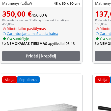
Matmenys (LxŠxV)
48 x 60 x 90 cm
Matmenys
350,00 €
137,
456,00 €
Pigiausia kaina per 30 dienų iki nuolaidos taikymo:
Pigiausia k
456,00 €
156,00 €
Riboto laiko pasiūlymas
Riboto
Garantuojama mažiausia kaina
Garant
Yra sandėlyje
Yra sa
NEMOKAMAS TIEKIMAS
apytiksliai 08-13
NEMOK
Pridėti į krepšelį
Akcija
Populiarus
Akcija