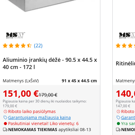
(22)
Aliuminio įrankių dėžė - 90.5 x 44.5 x
Ritinėl
40 cm - 172 l
Matmenys (LxŠxV)
91 x 45 x 44.5 cm
Matmenys
151,00 €
140,
179,00 €
Pigiausia kaina per 30 dienų iki nuolaidos taikymo:
Pigiausia k
179,00 €
147,00 €
Riboto laiko pasiūlymas
Riboto
Garantuojama mažiausia kaina
Garant
Paskutiniai vienetai! Liko vienetų: 6
Yra sa
NEMOKAMAS TIEKIMAS
apytiksliai 08-13
NEMOK