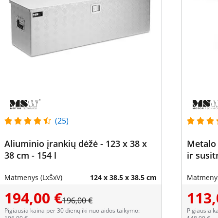
(25)
Aliuminio įrankių dėžė - 123 x 38 x
Metalo
38 cm - 154 l
ir susi
Matmenys (LxŠxV)
124 x 38.5 x 38.5 cm
Matmenys
194,00 €
113,
196,00 €
Pigiausia kaina per 30 dienų iki nuolaidos taikymo:
Pigiausia k