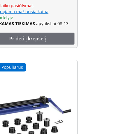
 laiko pasiūlymas
uojama mažiausia kaina
ndėlyje
AMAS TIEKIMAS
apytiksliai 08-13
Pridėti į krepšelį
Populiarus