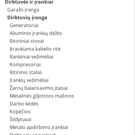
Dirbtuvės ir įrankiai
Garažo įranga
Dirbtuvių įranga
Generatoriai
Aliuminio įrankių dėžės
Ritininiai stovai
Įtraukiama kabelio ritė
Rankiniai vežimėliai
Kompresoriai
Ritininis stalas
Įrankių vežimėliai
Žarnų balansavimo įtaisai
Metalinės giljotinos mašinos
Darbo kėdės
Kopėčios
Šildytuvai
Metalo apdirbimo įrankiai