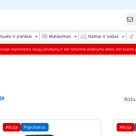
tuvės ir įrankiai
Matavimas
Namai ir sodas
etuvoje nepriimame naujų užsakymų ir dar neturime atidarymo datos, bet esame 
ga
Rūšiu
Akcija
Populiarus
Akcija