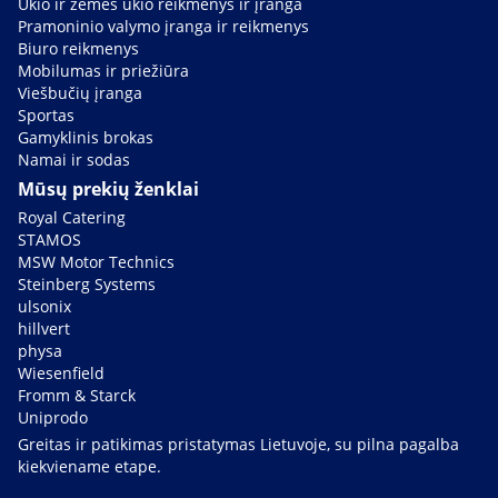
Ūkio ir žemės ūkio reikmenys ir įranga
Pramoninio valymo įranga ir reikmenys
Biuro reikmenys
Mobilumas ir priežiūra
Viešbučių įranga
Sportas
Gamyklinis brokas
Namai ir sodas
Mūsų prekių ženklai
Royal Catering
STAMOS
MSW Motor Technics
Steinberg Systems
ulsonix
hillvert
physa
Wiesenfield
Fromm & Starck
Uniprodo
Greitas ir patikimas pristatymas Lietuvoje, su pilna pagalba
kiekviename etape.