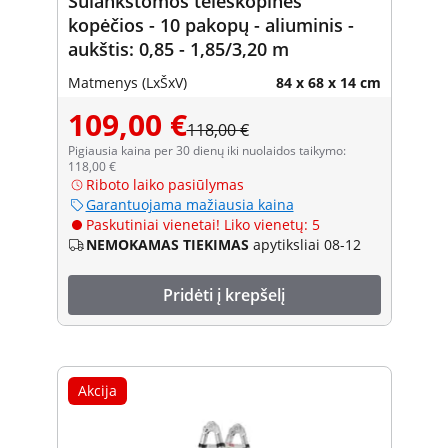
Sulankstomos teleskopinės
kopėčios - 10 pakopų - aliuminis -
aukštis: 0,85 - 1,85/3,20 m
Matmenys (LxŠxV)
84 x 68 x 14 cm
109,00 €
118,00 €
Pigiausia kaina per 30 dienų iki nuolaidos taikymo:
118,00 €
Riboto laiko pasiūlymas
Garantuojama mažiausia kaina
Paskutiniai vienetai! Liko vienetų: 5
NEMOKAMAS TIEKIMAS
apytiksliai 08-12
Pridėti į krepšelį
Akcija