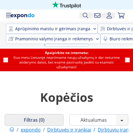
Aprūpinimo maistu ir gėrimais įranga
Dirbtuvės ir 
Pramoninio valymo įranga ir reikmenys
Biuro reik
Apsipirkite ne internetu:
šiuo metu Lietuvoje nepriimame naujų užsakymų ir dar neturime
atidarymo datos, bet esame pasiruošę padėti su esamais
užsakymais!
Kopėčios
Filtras (0)
/
expondo
/
Dirbtuvės ir įrankiai
/
Dirbtuvių įrang