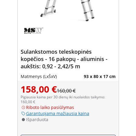
Sulankstomos teleskopinės
kopėčios - 16 pakopų - aliuminis -
aukštis: 0,92 - 2,42/5 m
Matmenys (LxŠxV)
93 x 80 x 17 cm
158,00 €
160,00 €
Pigiausia kaina per 30 dienų iki nuolaidos taikymo:
160,00 €
Riboto laiko pasiūlymas
Garantuojama mažiausia kaina
Išparduota