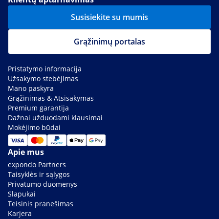
Susisiekite su mumis
Grąžinimų portalas
Pristatymo informacija
Užsakymo stebėjimas
Mano paskyra
Grąžinimas & Atsisakymas
Premium garantija
Dažnai užduodami klausimai
Mokėjimo būdai
Apie mus
expondo Partners
Taisyklės ir sąlygos
Privatumo duomenys
Slapukai
Teisinis pranešimas
Karjera