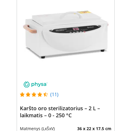
(11)
Karšto oro sterilizatorius – 2 L –
laikmatis – 0 - 250 °C
Matmenys (LxŠxV)
36 x 22 x 17.5 cm