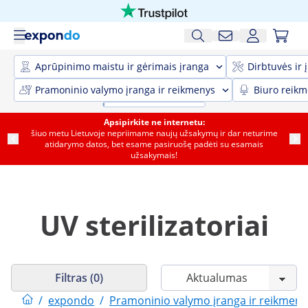
Aprūpinimo maistu ir gėrimais įranga
Dirbtuvės ir 
Pramoninio valymo įranga ir reikmenys
Biuro reik
Apsipirkite ne internetu:
šiuo metu Lietuvoje nepriimame naujų užsakymų ir dar neturime
atidarymo datos, bet esame pasiruošę padėti su esamais
užsakymais!
UV sterilizatoriai
Filtras (0)
/
expondo
/
Pramoninio valymo įranga ir reikmeny