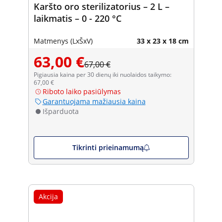
Karšto oro sterilizatorius – 2 L –
laikmatis – 0 - 220 °C
Matmenys (LxŠxV)
33 x 23 x 18 cm
63,00 €
67,00 €
Pigiausia kaina per 30 dienų iki nuolaidos taikymo:
67,00 €
Riboto laiko pasiūlymas
Garantuojama mažiausia kaina
Išparduota
Tikrinti prieinamumą
Akcija