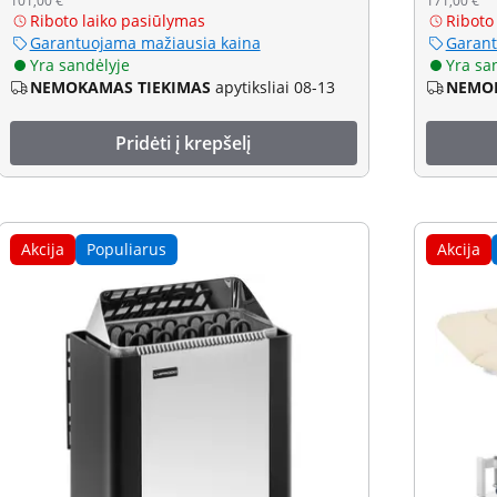
101,00 €
171,00 €
Riboto laiko pasiūlymas
Riboto
Garantuojama mažiausia kaina
Garant
Yra sandėlyje
Yra sa
NEMOKAMAS TIEKIMAS
apytiksliai 08-13
NEMOK
Pridėti į krepšelį
Akcija
Populiarus
Akcija