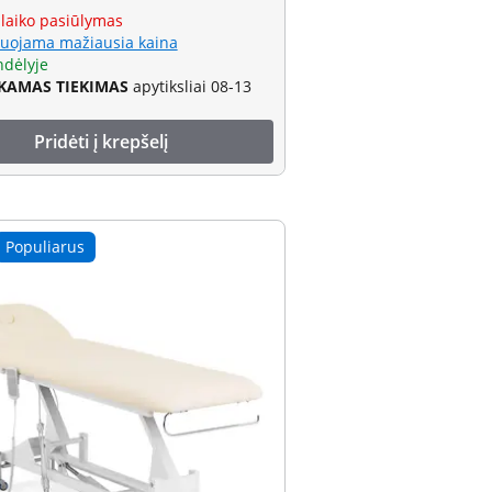
 laiko pasiūlymas
uojama mažiausia kaina
ndėlyje
AMAS TIEKIMAS
apytiksliai 08-13
Pridėti į krepšelį
Populiarus