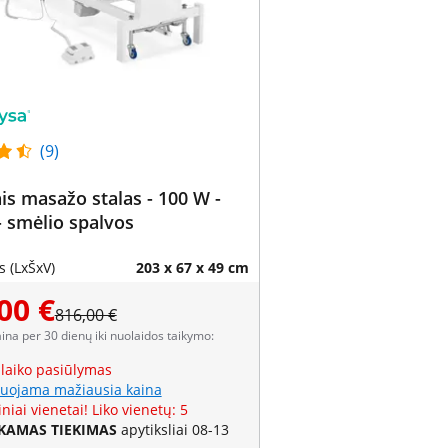
(9)
nis masažo stalas - 100 W -
- smėlio spalvos
 (LxŠxV)
203 x 67 x 49 cm
00 €
816,00 €
aina per 30 dienų iki nuolaidos taikymo:
 laiko pasiūlymas
uojama mažiausia kaina
niai vienetai! Liko vienetų: 5
AMAS TIEKIMAS
apytiksliai 08-13