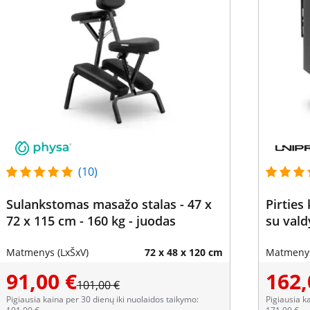
(10)
Sulankstomas masažo stalas - 47 x
Pirties
72 x 115 cm - 160 kg - juodas
su val
Matmenys (LxŠxV)
72 x 48 x 120 cm
Matmenys
91,00 €
162,
101,00 €
Pigiausia kaina per 30 dienų iki nuolaidos taikymo:
Pigiausia k