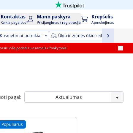
Kontaktas
Mano paskyra
Krepšelis
Reikia pagalbos?
Prisijungimas / registracija
Apmokėjimas
Kosmetiniai poreikiai
Ūkio ir žemės ūkio reikmenys ir įrang
pasiruošę padėti su esamais užsakymais!
oti pagal:
Populiarus