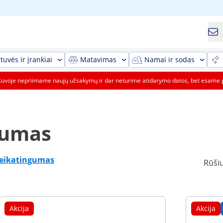
tuvės ir įrankiai
Matavimas
Namai ir sodas
etuvoje nepriimame naujų užsakymų ir dar neturime atidarymo datos, bet esame 
gumas
veikatingumas
Rūšiu
Akcija
Akcija