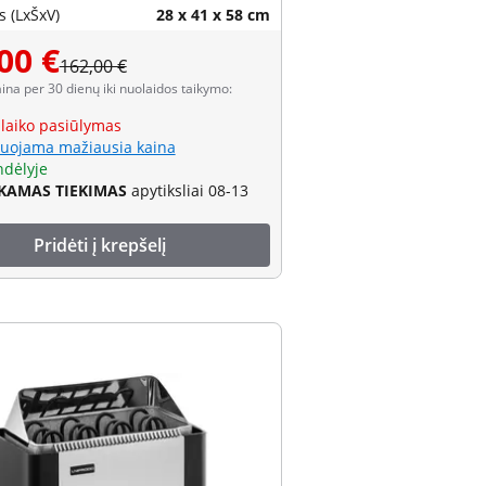
 (LxŠxV)
28 x 41 x 58 cm
00 €
162,00 €
aina per 30 dienų iki nuolaidos taikymo:
 laiko pasiūlymas
uojama mažiausia kaina
ndėlyje
AMAS TIEKIMAS
apytiksliai 08-13
Pridėti į krepšelį