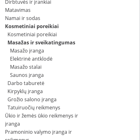
Dirbtuvės ir įrankiai
Matavimas
Namai ir sodas
Kosmetiniai poreikiai
Kosmetiniai poreikiai
Masažas ir sveikatingumas
Masažo įranga
Elektrinė antklodė
Masažo stalai
Saunos įranga
Darbo taburetė
Kirpyklų įranga
Grožio salono įranga
Tatuiruočių reikmenys
Ūkio ir žemės ūkio reikmenys ir
įranga
Pramoninio valymo įranga ir