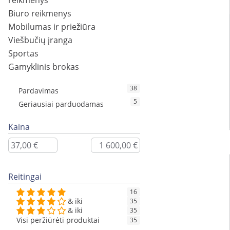
reikmenys
Biuro reikmenys
Mobilumas ir priežiūra
Viešbučių įranga
Sportas
Gamyklinis brokas
38
Pardavimas
5
Geriausiai parduodamas
Kaina
Reitingai
16
& iki
35
& iki
35
Visi peržiūrėti produktai
35