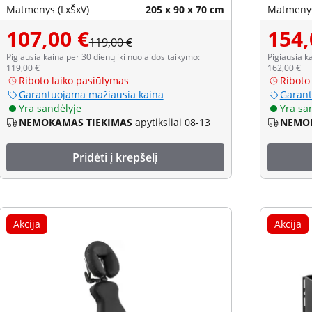
juodas
Matmenys (LxŠxV)
205 x 90 x 70 cm
Matmenys
107,00 €
154,
119,00 €
Pigiausia kaina per 30 dienų iki nuolaidos taikymo:
Pigiausia k
119,00 €
162,00 €
Riboto laiko pasiūlymas
Riboto
Garantuojama mažiausia kaina
Garant
Yra sandėlyje
Yra sa
NEMOKAMAS TIEKIMAS
apytiksliai 08-13
NEMOK
Pridėti į krepšelį
Akcija
Akcija