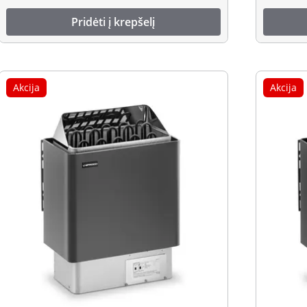
Pridėti į krepšelį
Akcija
Akcija