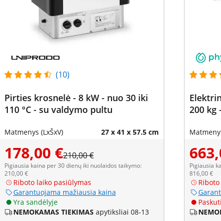
(10)
Pirties krosnelė - 8 kW - nuo 30 iki
Elektri
110 °C - su valdymo pultu
200 kg 
Matmenys (LxŠxV)
27 x 41 x 57.5 cm
Matmenys
178,00 €
663,
210,00 €
Pigiausia kaina per 30 dienų iki nuolaidos taikymo:
Pigiausia k
210,00 €
816,00 €
Riboto laiko pasiūlymas
Riboto
Garantuojama mažiausia kaina
Garant
Yra sandėlyje
Paskuti
NEMOKAMAS TIEKIMAS
apytiksliai 08-13
NEMOK