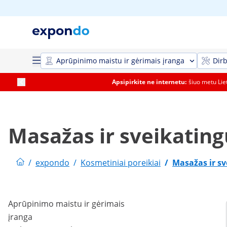
Aprūpinimo maistu ir gėrimais įranga
Dirb
Apsipirkite ne internetu:
šiuo metu Li
Masažas ir sveikatin
/
expondo
/
Kosmetiniai poreikiai
/
Masažas ir s
Aprūpinimo maistu ir gėrimais
įranga