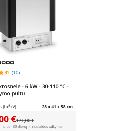
(10)
 krosnelė - 6 kW - 30-110 °C -
dymo pultu
 (LxŠxV)
28 x 41 x 58 cm
00 €
171,00 €
aina per 30 dienų iki nuolaidos taikymo: