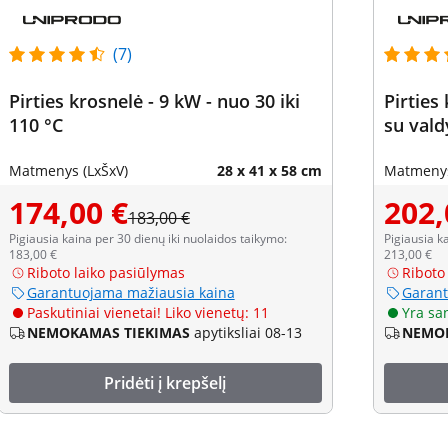
(7)
Pirties krosnelė - 9 kW - nuo 30 iki
Pirties
110 °C
su val
Matmenys (LxŠxV)
28 x 41 x 58 cm
Matmenys
174,00 €
202,
183,00 €
Pigiausia kaina per 30 dienų iki nuolaidos taikymo:
Pigiausia k
183,00 €
213,00 €
Riboto laiko pasiūlymas
Riboto
Garantuojama mažiausia kaina
Garant
Paskutiniai vienetai! Liko vienetų: 11
Yra sa
NEMOKAMAS TIEKIMAS
apytiksliai 08-13
NEMOK
Pridėti į krepšelį