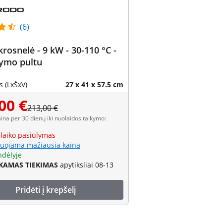
(6)
 krosnelė - 9 kW - 30-110 °C -
dymo pultu
 (LxŠxV)
27 x 41 x 57.5 cm
00 €
213,00 €
aina per 30 dienų iki nuolaidos taikymo:
 laiko pasiūlymas
uojama mažiausia kaina
ndėlyje
AMAS TIEKIMAS
apytiksliai 08-13
Pridėti į krepšelį