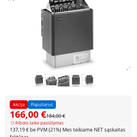
Akcija
Populiarus
166,00 €
184,00 €
Riboto laiko pasiūlymas
137,19 € be PVM (21%)
Mes teikiame NET sąskaitas