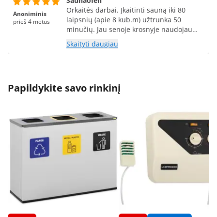
Saunaofen
Orkaitės darbai. Įkaitinti sauną iki 80
Anoniminis
laipsnių (apie 8 kub.m) užtrunka 50
prieš 4 metus
minučių. Jau senoje krosnyje naudojau
atitinkamą pirties valdiklį C 05, jis puikiai
Skaityti daugiau
veikia ir su šia krosnele.
Papildykite savo rinkinį