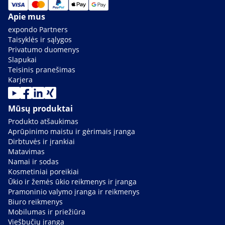
Apie mus
expondo Partners
Taisyklės ir sąlygos
Privatumo duomenys
Slapukai
Teisinis pranešimas
Karjera
Mūsų produktai
Produkto atšaukimas
Aprūpinimo maistu ir gėrimais įranga
Dirbtuvės ir įrankiai
Matavimas
Namai ir sodas
Kosmetiniai poreikiai
Ūkio ir žemės ūkio reikmenys ir įranga
Pramoninio valymo įranga ir reikmenys
Biuro reikmenys
Mobilumas ir priežiūra
Viešbučių įranga