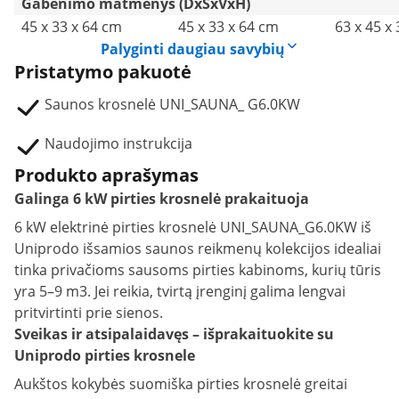
Gabenimo matmenys (DxŠxVxH)
45 x 33 x 64 cm
45 x 33 x 64 cm
63 x 45 x
Palyginti daugiau savybių
Pristatymo pakuotė
Saunos krosnelė UNI_SAUNA_ G6.0KW
Naudojimo instrukcija
Produkto aprašymas
Galinga 6 kW pirties krosnelė prakaituoja
6 kW elektrinė pirties krosnelė UNI_SAUNA_G6.0KW iš
Uniprodo išsamios saunos reikmenų kolekcijos idealiai
tinka privačioms sausoms pirties kabinoms, kurių tūris
yra 5–9 m3. Jei reikia, tvirtą įrenginį galima lengvai
pritvirtinti prie sienos.
Sveikas ir atsipalaidavęs – išprakaituokite su
Uniprodo pirties krosnele
Aukštos kokybės suomiška pirties krosnelė greitai