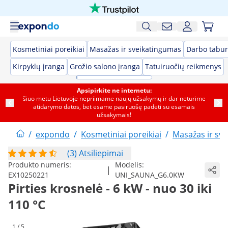
Kosmetiniai poreikiai
Masažas ir sveikatingumas
Darbo tabur
Kirpyklų įranga
Grožio salono įranga
Tatuiruočių reikmenys
Apsipirkite ne internetu:
šiuo metu Lietuvoje nepriimame naujų užsakymų ir dar neturime
atidarymo datos, bet esame pasiruošę padėti su esamais
užsakymais!
/
expondo
/
Kosmetiniai poreikiai
/
Masažas ir sv
(3) Atsiliepimai
Produkto numeris:
Modelis:
|
EX10250221
UNI_SAUNA_G6.0KW
Pirties krosnelė - 6 kW - nuo 30 iki
110 °C
1 / 5