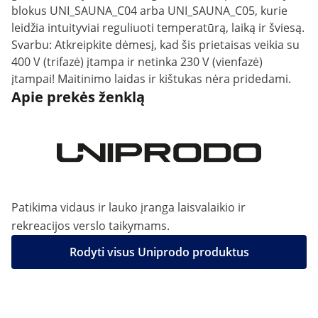
blokus UNI_SAUNA_C04 arba UNI_SAUNA_C05, kurie
leidžia intuityviai reguliuoti temperatūrą, laiką ir šviesą.
Svarbu: Atkreipkite dėmesį, kad šis prietaisas veikia su
400 V (trifazė) įtampa ir netinka 230 V (vienfazė)
įtampai! Maitinimo laidas ir kištukas nėra pridedami.
Apie prekės ženklą
Patikima vidaus ir lauko įranga laisvalaikio ir
rekreacijos verslo taikymams.
Rodyti visus Uniprodo produktus