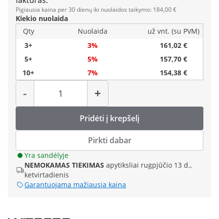
faktūras.
Pigiausia kaina per 30 dienų iki nuolaidos taikymo: 184,00 €
Kiekio nuolaida
Qty
Nuolaida
už vnt. (su PVM)
3+
3%
161,02 €
5+
5%
157,70 €
10+
7%
154,38 €
Kiekis
-
+
Pridėti į krepšelį
Pirkti dabar
Yra sandėlyje
NEMOKAMAS TIEKIMAS
apytiksliai rugpjūčio 13 d.,
ketvirtadienis
Garantuojama mažiausia kaina