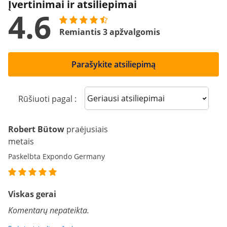
Įvertinimai ir atsiliepimai
4.6
Remiantis 3 apžvalgomis
Parašykite atsiliepimą
Sort reviews
Rūšiuoti pagal :
Robert Bütow
praėjusiais
metais
Paskelbta Expondo Germany
Viskas gerai
Komentarų nepateikta.