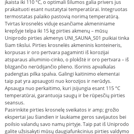
įkaista iki 110 °C, o optimali šilumos galia privers jus
prakaituoti esant nustatytai temperatūrai. Integruotas
termostatas palaiko pastovią norimą temperatūrą.
Tvirtas krosnelės viduje esančiame akmeniniame
krepšyje telpa iki 15 kg pirties akmenų – mūsų
Uniprodo pirties akmenys UNI_SAUNA_S01 puikiai tinka
šiam tikslui. Pirties krosnelės akmeninis konteineris,
korpusas ir oro pertvara pagaminti iš korozijai
atsparaus aliuminio-cinko, o plokštė ir oro pertvara – iš
blizgančio nerūdijančio plieno. Išorinis apvalkalas
padengtas pilka spalva. Galingi kaitinimo elementai
taip pat yra apsaugoti nuo korozijos ir nerūdys.
Apsauga nuo perkaitimo, kuri įsijungia esant 115 °C
temperatūrai, garantuoja saugų ir be rūpesčių pirties
seansus.
Pasirinkite pirties krosnelę sveikatos ir amp; grožio
ekspertai jau šiandien ir laukiame geros savijautos bei
poilsio valandų savo namų pirtyje. Taip pat iš Uniprodo
galite užsisakyti mūsų daugiafunkcinius pirties valdymo