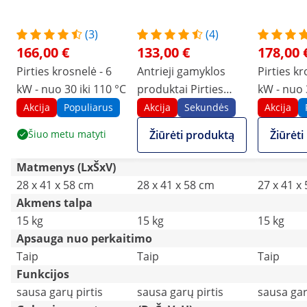
(3)
(4)
166,00 €
133,00 €
178,00 
Pirties krosnelė - 6
Antrieji gamyklos
Pirties kr
kW - nuo 30 iki 110 °C
produktai Pirties
kW - nuo 
krosnelė - 6 kW - nuo
- su vald
Akcija
Populiarus
Akcija
Sekundės
Akcija
30 iki 110 °C
Šiuo metu matyti
Žiūrėti produktą
Žiūrėt
Matmenys (LxŠxV)
28 x 41 x 58 cm
28 x 41 x 58 cm
27 x 41 x
Akmens talpa
15 kg
15 kg
15 kg
Apsauga nuo perkaitimo
Taip
Taip
Taip
Funkcijos
sausa garų pirtis
sausa garų pirtis
sausa gar