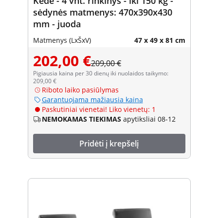
Kėdė - 4 vnt. rinkinys - iki 150 kg -
sėdynės matmenys: 470x390x430
mm - juoda
Matmenys (LxŠxV)
47 x 49 x 81 cm
202,00 €
209,00 €
Pigiausia kaina per 30 dienų iki nuolaidos taikymo:
209,00 €
Riboto laiko pasiūlymas
Garantuojama mažiausia kaina
Paskutiniai vienetai! Liko vienetų: 1
NEMOKAMAS TIEKIMAS
apytiksliai 08-12
Pridėti į krepšelį