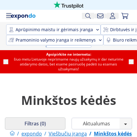
Aprūpinimo maistu ir gėrimais įranga
Dirbtuvės ir 
Pramoninio valymo įranga ir reikmenys
Biuro reik
Apsipirkite ne internetu:
šiuo metu Lietuvoje nepriimame naujų užsakymų ir dar neturime
atidarymo datos, bet esame pasiruošę padėti su esamais
užsakymais!
Minkštos kėdės
Filtras (0)
/
expondo
/
Viešbučių įranga
/
Minkštos kėdės