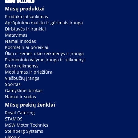
Mūsų produktai
Produkto atšaukimas
Aprūpinimo maistu ir gėrimais įranga
Dirbtuvės ir įrankiai
Matavimas
Namai ir sodas
Kosmetiniai poreikiai
Ūkio ir žemės ūkio reikmenys ir įranga
Pramoninio valymo įranga ir reikmenys
Biuro reikmenys
Mobilumas ir priežiūra
Viešbučių įranga
Sportas
Gamyklinis brokas
Namai ir sodas
Mūsų prekių ženklai
Royal Catering
STAMOS
MSW Motor Technics
Steinberg Systems
ulsonix