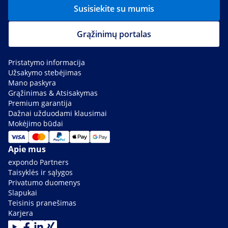
Susisiekite su mumis
Grąžinimų portalas
Pristatymo informacija
Užsakymo stebėjimas
Mano paskyra
Grąžinimas & Atsisakymas
Premium garantija
Dažnai užduodami klausimai
Mokėjimo būdai
Apie mus
expondo Partners
Taisyklės ir sąlygos
Privatumo duomenys
Slapukai
Teisinis pranešimas
Karjera