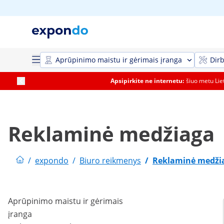
Aprūpinimo maistu ir gėrimais įranga
Dirb
Apsipirkite ne internetu:
šiuo metu Li
Reklaminė medžiaga
/
expondo
/
Biuro reikmenys
/
Reklaminė medži
Aprūpinimo maistu ir gėrimais
įranga