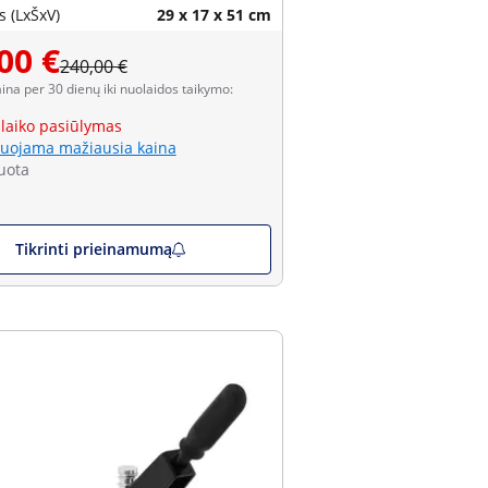
 (LxŠxV)
29 x 17 x 51 cm
00 €
240,00 €
aina per 30 dienų iki nuolaidos taikymo:
 laiko pasiūlymas
uojama mažiausia kaina
uota
Tikrinti prieinamumą