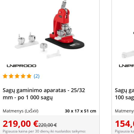
(2)
Sagų gaminimo aparatas - 25/32
Sagų g
mm - po 1 000 sagų
100 sa
Matmenys (LxŠxV)
30 x 17 x 51 cm
Matmenys
219,00 €
154,
220,00 €
Pigiausia kaina per 30 dienų iki nuolaidos taikymo:
Pigiausia k