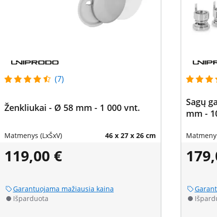
(7)
Sagų ga
Ženkliukai - Ø 58 mm - 1 000 vnt.
mm - 1
Matmenys (LxŠxV)
46 x 27 x 26 cm
Matmenys
119,00 €
179,
Garantuojama mažiausia kaina
Garant
Išparduota
Išpard