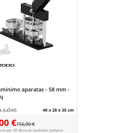
aminimo aparatas - 58 mm -
gų
 (LxŠxV)
40 x 28 x 35 cm
00 €
156,00 €
aina per 30 dienų iki nuolaidos taikymo: