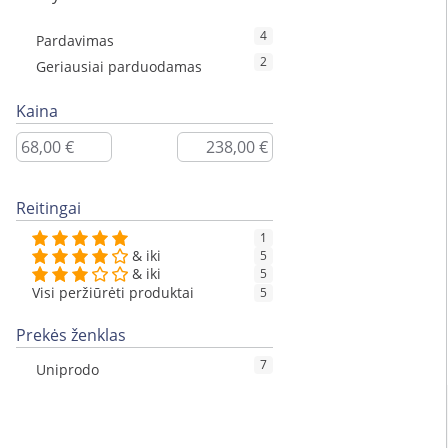
4
Pardavimas
2
Geriausiai parduodamas
Kaina
Reitingai
1
& iki
5
& iki
5
Visi peržiūrėti produktai
5
Prekės ženklas
7
Uniprodo