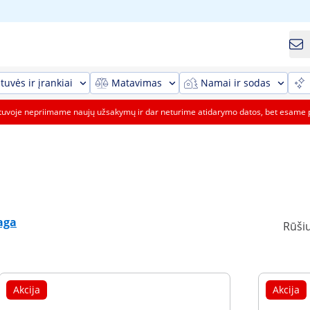
tuvės ir įrankiai
Matavimas
Namai ir sodas
etuvoje nepriimame naujų užsakymų ir dar neturime atidarymo datos, bet esame 
aga
Rūšiu
Akcija
Akcija