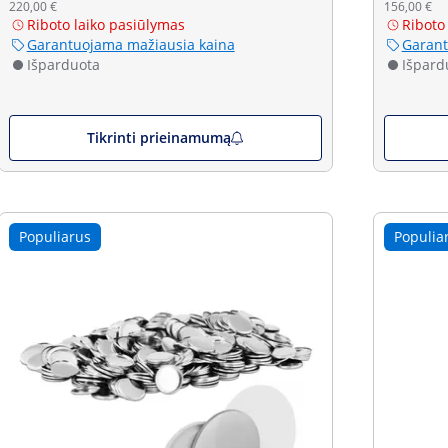
220,00 €
156,00 €
Riboto laiko pasiūlymas
Riboto
Garantuojama mažiausia kaina
Garant
Išparduota
Išpard
Tikrinti prieinamumą
Populiarus
Populia