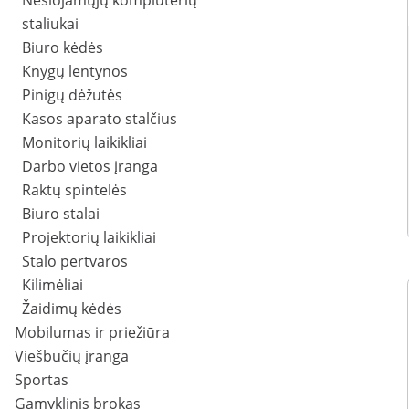
Nešiojamųjų kompiuterių
staliukai
Biuro kėdės
Knygų lentynos
Pinigų dėžutės
Kasos aparato stalčius
Monitorių laikikliai
Darbo vietos įranga
Raktų spintelės
Biuro stalai
Projektorių laikikliai
Stalo pertvaros
Kilimėliai
Žaidimų kėdės
Mobilumas ir priežiūra
Viešbučių įranga
Sportas
Gamyklinis brokas