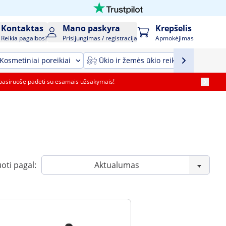
Kontaktas
Mano paskyra
Krepšelis
Reikia pagalbos?
Prisijungimas / registracija
Apmokėjimas
Kosmetiniai poreikiai
Ūkio ir žemės ūkio reikmenys ir įrang
pasiruošę padėti su esamais užsakymais!
oti pagal: