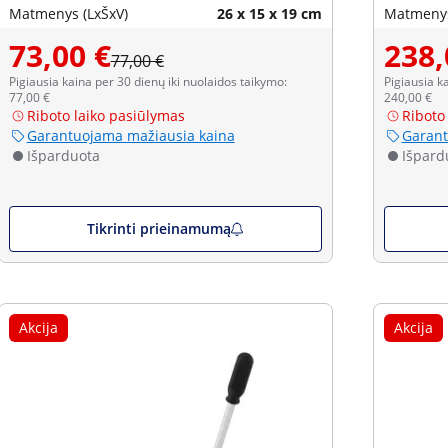
Matmenys (LxŠxV)
26 x 15 x 19 cm
Matmenys
73,00 €
238,
77,00 €
Pigiausia kaina per 30 dienų iki nuolaidos taikymo:
Pigiausia k
77,00 €
240,00 €
Riboto laiko pasiūlymas
Riboto
Garantuojama mažiausia kaina
Garant
Išparduota
Išpard
Tikrinti prieinamumą
Akcija
Akcija