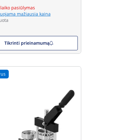
 laiko pasiūlymas
uojama mažiausia kaina
uota
Tikrinti prieinamumą
rus