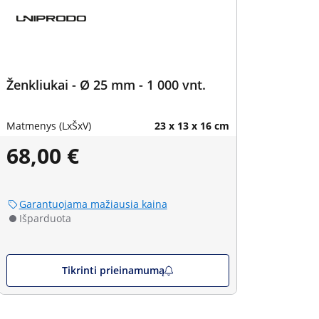
Ženkliukai - Ø 25 mm - 1 000 vnt.
Matmenys (LxŠxV)
23 x 13 x 16 cm
68,00 €
Garantuojama mažiausia kaina
Išparduota
Tikrinti prieinamumą