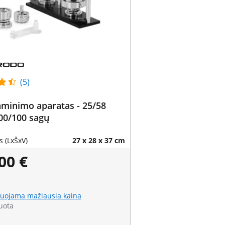
(5)
minimo aparatas - 25/58
00/100 sagų
 (LxŠxV)
27 x 28 x 37 cm
00 €
uojama mažiausia kaina
uota