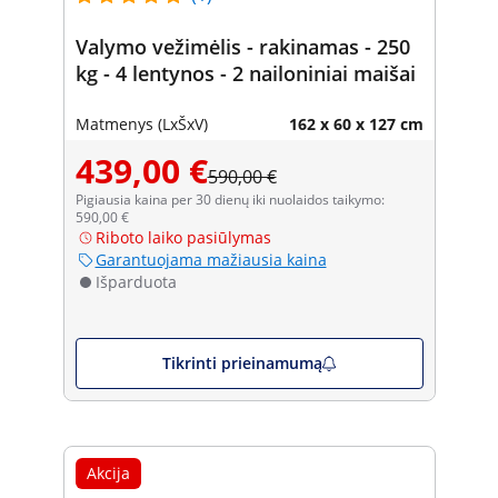
Valymo vežimėlis - rakinamas - 250
kg - 4 lentynos - 2 nailoniniai maišai
Matmenys (LxŠxV)
162 x 60 x 127 cm
439,00 €
590,00 €
Pigiausia kaina per 30 dienų iki nuolaidos taikymo:
590,00 €
Riboto laiko pasiūlymas
Garantuojama mažiausia kaina
Išparduota
Tikrinti prieinamumą
Akcija