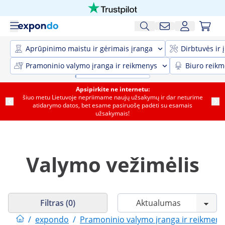
Aprūpinimo maistu ir gėrimais įranga
Dirbtuvės ir 
Pramoninio valymo įranga ir reikmenys
Biuro reik
Apsipirkite ne internetu:
šiuo metu Lietuvoje nepriimame naujų užsakymų ir dar neturime
atidarymo datos, bet esame pasiruošę padėti su esamais
užsakymais!
Valymo vežimėlis
Filtras (0)
/
expondo
/
Pramoninio valymo įranga ir reikmeny