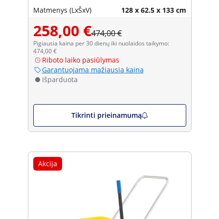
Matmenys (LxŠxV)
128 x 62.5 x 133 cm
258,00 €
474,00 €
Pigiausia kaina per 30 dienų iki nuolaidos taikymo:
474,00 €
Riboto laiko pasiūlymas
Garantuojama mažiausia kaina
Išparduota
Tikrinti prieinamumą
Akcija