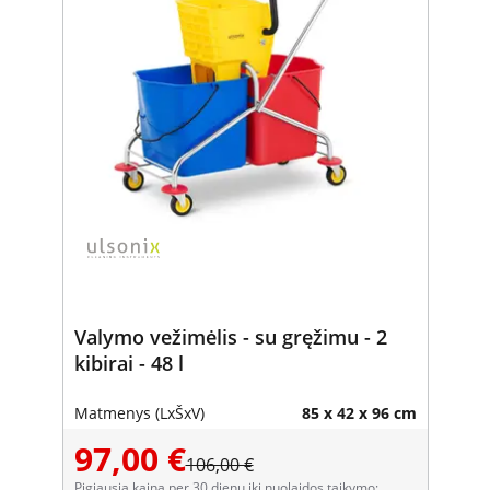
Valymo vežimėlis - su gręžimu - 2
kibirai - 48 l
Matmenys (LxŠxV)
85 x 42 x 96 cm
97,00 €
106,00 €
Pigiausia kaina per 30 dienų iki nuolaidos taikymo: