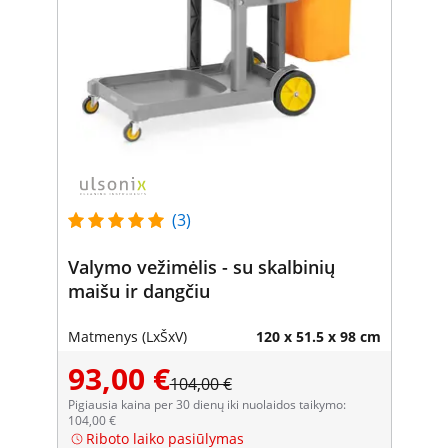
(3)
Valymo vežimėlis - su skalbinių
maišu ir dangčiu
Matmenys (LxŠxV)
120 x 51.5 x 98 cm
93,00 €
104,00 €
Pigiausia kaina per 30 dienų iki nuolaidos taikymo:
104,00 €
Riboto laiko pasiūlymas