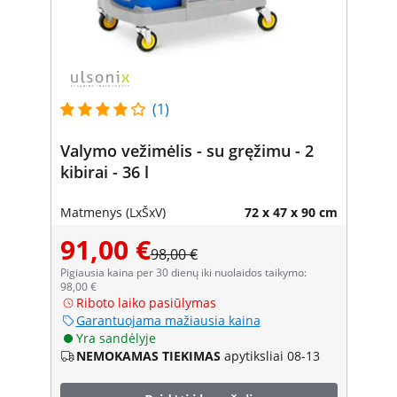
(1)
Valymo vežimėlis - su gręžimu - 2
kibirai - 36 l
Matmenys (LxŠxV)
72 x 47 x 90 cm
91,00 €
98,00 €
Pigiausia kaina per 30 dienų iki nuolaidos taikymo:
98,00 €
Riboto laiko pasiūlymas
Garantuojama mažiausia kaina
Yra sandėlyje
NEMOKAMAS TIEKIMAS
apytiksliai 08-13