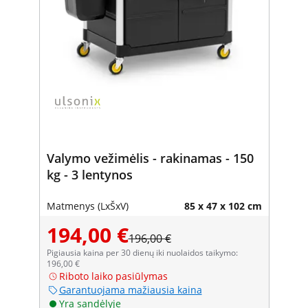
Valymo vežimėlis - rakinamas - 150
kg - 3 lentynos
Matmenys (LxŠxV)
85 x 47 x 102 cm
194,00 €
196,00 €
Pigiausia kaina per 30 dienų iki nuolaidos taikymo:
196,00 €
Riboto laiko pasiūlymas
Garantuojama mažiausia kaina
Yra sandėlyje