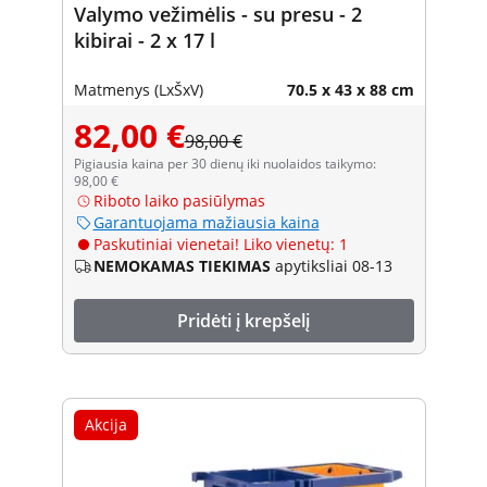
Valymo vežimėlis - su presu - 2
kibirai - 2 x 17 l
Matmenys (LxŠxV)
70.5 x 43 x 88 cm
82,00 €
98,00 €
Pigiausia kaina per 30 dienų iki nuolaidos taikymo:
98,00 €
Riboto laiko pasiūlymas
Garantuojama mažiausia kaina
Paskutiniai vienetai! Liko vienetų: 1
NEMOKAMAS TIEKIMAS
apytiksliai 08-13
Pridėti į krepšelį
Akcija