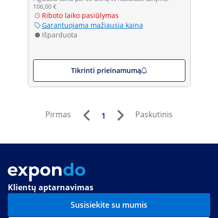
106,00 €
Riboto laiko pasiūlymas
Garantuojama mažiausia kaina
Išparduota
Tikrinti prieinamumą
Pirmas
Paskutinis
1
Klientų aptarnavimas
Susisiekite su mumis