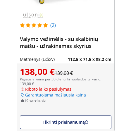
(2)
Valymo vežimėlis - su skalbinių
maišu - užrakinamas skyrius
Matmenys (LxŠxV)
112.5 x 71.5 x 98.2 cm
138,00 €
139,00 €
Pigiausia kaina per 30 dienų iki nuolaidos taikymo:
139,00 €
Riboto laiko pasiūlymas
Garantuojama mažiausia kaina
Išparduota
Tikrinti prieinamumą