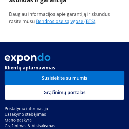
Skundas ir garantija
Daugiau informacijos apie garantiją ir skundus
rasite mūsų
Bendrosiose sąlygose (BTS)
.
Klientų aptarnavimas
Susisiekite su mumis
Grąžinimų portalas
Pristatymo informacija
Užsakymo stebėjimas
Mano paskyra
Grąžinimas & Atsisakymas