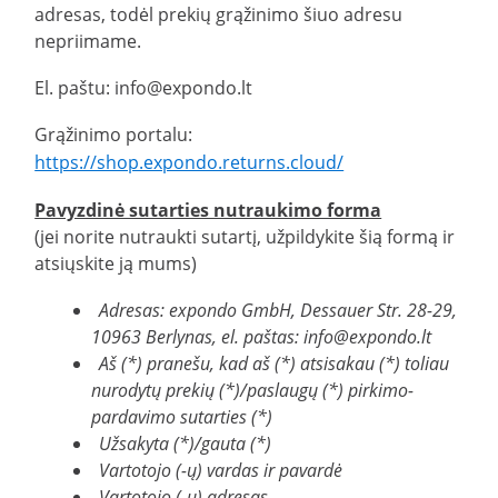
adresas, todėl prekių grąžinimo šiuo adresu
nepriimame.
El. paštu:
info@expondo.lt
Grąžinimo portalu:
https://shop.expondo.returns.cloud/
Pavyzdinė sutarties nutraukimo forma
(jei norite nutraukti sutartį, užpildykite šią formą ir
atsiųskite ją mums)
Adresas: expondo GmbH, Dessauer Str. 28-29,
10963 Berlynas, el. paštas:
info@expondo.lt
Aš (*) pranešu, kad aš (*) atsisakau (*) toliau
nurodytų prekių (*)/paslaugų (*) pirkimo-
pardavimo sutarties (*)
Užsakyta (*)/gauta (*)
Vartotojo (-ų) vardas ir pavardė
Vartotojo (-ų) adresas