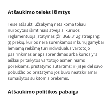
Atšaukimo teisės išimtys
Teisė atšaukti užsakymą netaikoma toliau
nurodytais išimtiniais atvejais, kuriuos
reglamentuoja įstatymas (žr. BGB 312g straipsnį):
(i) prekių, kurios nėra surenkamos ir kurių gamybai
lemiamą reikšmę turi individualus vartotojo
pasirinkimas ar apsisprendimas arba kurios yra
aiškiai pritaikytos vartotojo asmeniniams
poreikiams, pristatymo sutartims; ir (ii) jei dėl savo
pobūdžio po pristatymo jos buvo neatskiriamai
sumaišytos su kitomis prekėmis.
Atšaukimo politikos pabaiga