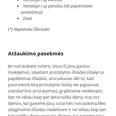
Vartotojo (-ų) parašas (tik popieriniam
pranešimui)
Data
(*) Nepatinka išbraukti.
Atšaukimo pasekmės
Jei nutraukiate sutartį, visus iš jūsų gautus
mokėjimus, įskaitant pristatymo išlaidas (išskyrus
papildomas išlaidas, atsiradusias dėl to, kad
pasirinkote kitą pristatymo būdą nei pigiausias
standartinis pristatymas), grąžinsime nedelsiant,
bet ne vėliau kaip per keturiolika dienų nuo tos
dienos, kai gavome jūsų sutarties nutraukimą.Mes
atlyginsime išlaidas nedelsiant ir ne vėliau kaip per
keturiolika dienų nuo tos dienos, kai gavome jūsų