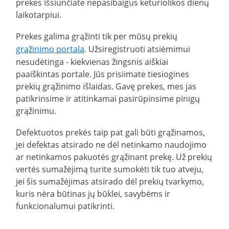
prekes išsiunčiate nepasibaigus keturiolikos dienų
laikotarpiui.
Prekes galima grąžinti tik per mūsų prekių
grąžinimo portalą
. Užsiregistruoti atsiėmimui
nesudėtinga - kiekvienas žingsnis aiškiai
paaiškintas portale. Jūs prisiimate tiesiogines
prekių grąžinimo išlaidas. Gavę prekes, mes jas
patikrinsime ir atitinkamai pasirūpinsime pinigų
grąžinimu.
Defektuotos prekės taip pat gali būti grąžinamos,
jei defektas atsirado ne dėl netinkamo naudojimo
ar netinkamos pakuotės grąžinant prekę. Už prekių
vertės sumažėjimą turite sumokėti tik tuo atveju,
jei šis sumažėjimas atsirado dėl prekių tvarkymo,
kuris nėra būtinas jų būklei, savybėms ir
funkcionalumui patikrinti.