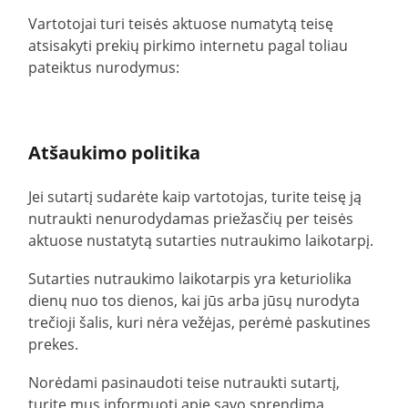
Vartotojai turi teisės aktuose numatytą teisę
Mokėjimo būdai
atsisakyti prekių pirkimo internetu pagal toliau
pateiktus nurodymus:
Privatumo duomenys
Slapukai
Grąžinimas & Atsisakymas
Atšaukimo politika
Taisyklės ir sąlygos
Jei sutartį sudarėte kaip vartotojas, turite teisę ją
nutraukti nenurodydamas priežasčių per teisės
Priemokos garantijos sąlygos
aktuose nustatytą sutarties nutraukimo laikotarpį.
Produkto atšaukimas
Sutarties nutraukimo laikotarpis yra keturiolika
dienų nuo tos dienos, kai jūs arba jūsų nurodyta
Kontaktas
trečioji šalis, kuri nėra vežėjas, perėmė paskutines
expondo Partners
prekes.
7 dienų kainos garantija
Norėdami pasinaudoti teise nutraukti sutartį,
turite mus informuoti apie savo sprendimą