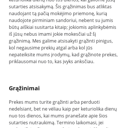
sutarties atsisakymą. Šis grąžinimas bus atliktas
naudojant tą pačią mokėjimo priemonę, kurią
naudojote pirminiam sandoriui, nebent su jumis
būtų aiškiai susitarta kitaip; jokiomis aplinkybėmis
iš jūsų nebus imami jokie mokesčiai už šį
grąžinimą. Mes galime atsisakyti grąžinti pinigus,
kol negausime prekių atgal arba kol jūs
nepateiksite mums įrodymų, kad grąžinote prekes,
priklausomai nuo to, kas įvyks anksčiau.
Grąžinimai
Prekes mums turite grąžinti arba perduoti
nedelsiant, bet ne vėliau kaip per keturiolika dienų
nuo tos dienos, kai mums pranešate apie šios
sutarties nutraukimą. Termino laikomasi, jei