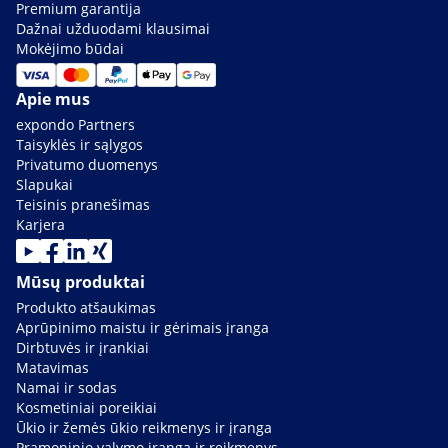
Premium garantija
Dažnai užduodami klausimai
Mokėjimo būdai
Apie mus
expondo Partners
Taisyklės ir sąlygos
Privatumo duomenys
Slapukai
Teisinis pranešimas
Karjera
Mūsų produktai
Produkto atšaukimas
Aprūpinimo maistu ir gėrimais įranga
Dirbtuvės ir įrankiai
Matavimas
Namai ir sodas
Kosmetiniai poreikiai
Ūkio ir žemės ūkio reikmenys ir įranga
Pramoninio valymo įranga ir reikmenys