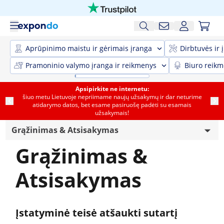
Aprūpinimo maistu ir gėrimais įranga
Dirbtuvės ir 
Pramoninio valymo įranga ir reikmenys
Biuro reik
Apsipirkite ne internetu:
šiuo metu Lietuvoje nepriimame naujų užsakymų ir dar neturime
atidarymo datos, bet esame pasiruošę padėti su esamais
užsakymais!
Grąžinimas & Atsisakymas
Grąžinimas &
Akumuliatorių naudojimo taisyklės
Atsisakymas
Garantuojamos geriausios kainos
Pristatymo informacija
Įstatyminė teisė atšaukti sutartį
Teisinis pranešimas