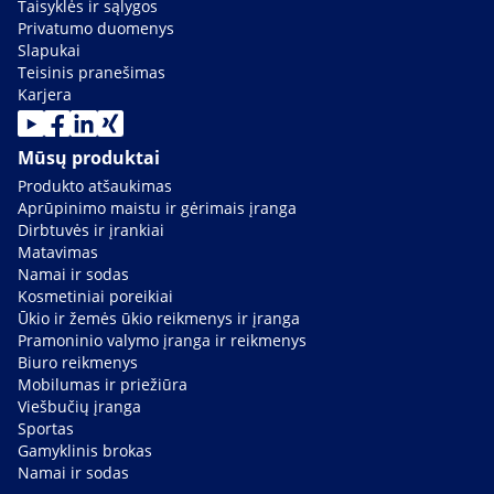
Taisyklės ir sąlygos
Privatumo duomenys
Slapukai
Teisinis pranešimas
Karjera
Mūsų produktai
Produkto atšaukimas
Aprūpinimo maistu ir gėrimais įranga
Dirbtuvės ir įrankiai
Matavimas
Namai ir sodas
Kosmetiniai poreikiai
Ūkio ir žemės ūkio reikmenys ir įranga
Pramoninio valymo įranga ir reikmenys
Biuro reikmenys
Mobilumas ir priežiūra
Viešbučių įranga
Sportas
Gamyklinis brokas
Namai ir sodas