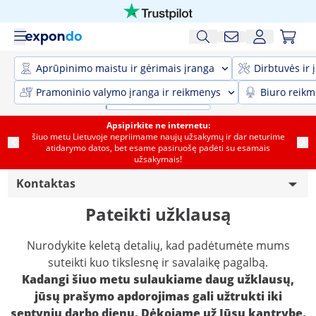
Aprūpinimo maistu ir gėrimais įranga
Dirbtuvės ir 
Pramoninio valymo įranga ir reikmenys
Biuro reik
Apsipirkite ne internetu:
šiuo metu Lietuvoje nepriimame naujų užsakymų ir dar neturime
atidarymo datos, bet esame pasiruošę padėti su esamais
užsakymais!
Kontaktas
Pateikti užklausą
Akumuliatorių naudojimo taisyklės
Nurodykite keletą detalių, kad padėtumėte mums
Garantuojamos geriausios kainos
suteikti kuo tikslesnę ir savalaikę pagalbą.
Pristatymo informacija
Kadangi šiuo metu sulaukiame daug užklausų,
jūsų prašymo apdorojimas gali užtrukti iki
Teisinis pranešimas
septynių darbo dienų. Dėkojame už Jūsų kantrybę.