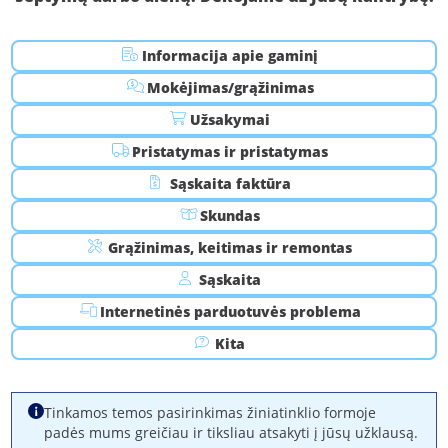
Mokėjimo būdai
Informacija apie gaminį
Privatumo duomenys
Mokėjimas/grąžinimas
Slapukai
Užsakymai
Pristatymas ir pristatymas
Grąžinimas & Atsisakymas
Sąskaita faktūra
Taisyklės ir sąlygos
Skundas
Priemokos garantijos sąlygos
Grąžinimas, keitimas ir remontas
Sąskaita
Produkto atšaukimas
Internetinės parduotuvės problema
Kontaktas
Kita
expondo Partners
Tinkamos temos pasirinkimas žiniatinklio formoje
7 dienų kainos garantija
padės mums greičiau ir tiksliau atsakyti į jūsų užklausą.