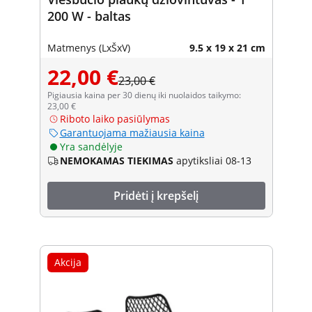
200 W - baltas
Matmenys (LxŠxV)
9.5 x 19 x 21 cm
22,00 €
23,00 €
Pigiausia kaina per 30 dienų iki nuolaidos taikymo:
23,00 €
Riboto laiko pasiūlymas
Garantuojama mažiausia kaina
Yra sandėlyje
NEMOKAMAS TIEKIMAS
apytiksliai 08-13
Pridėti į krepšelį
Akcija