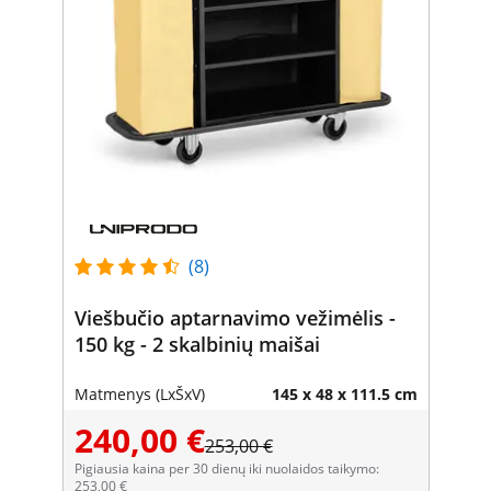
(8)
Viešbučio aptarnavimo vežimėlis -
150 kg - 2 skalbinių maišai
Matmenys (LxŠxV)
145 x 48 x 111.5 cm
240,00 €
253,00 €
Pigiausia kaina per 30 dienų iki nuolaidos taikymo:
253,00 €