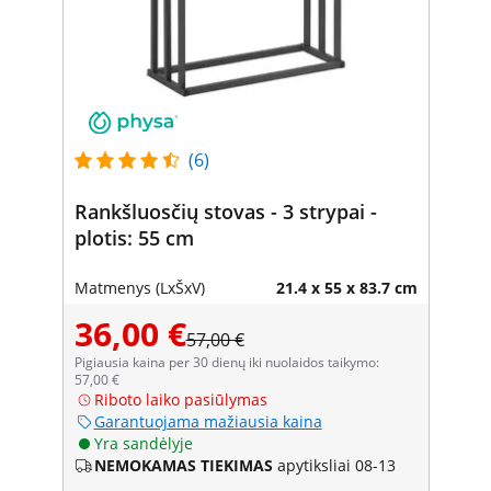
(6)
Rankšluosčių stovas - 3 strypai -
plotis: 55 cm
Matmenys (LxŠxV)
21.4 x 55 x 83.7 cm
36,00 €
57,00 €
Pigiausia kaina per 30 dienų iki nuolaidos taikymo:
57,00 €
Riboto laiko pasiūlymas
Garantuojama mažiausia kaina
Yra sandėlyje
NEMOKAMAS TIEKIMAS
apytiksliai 08-13