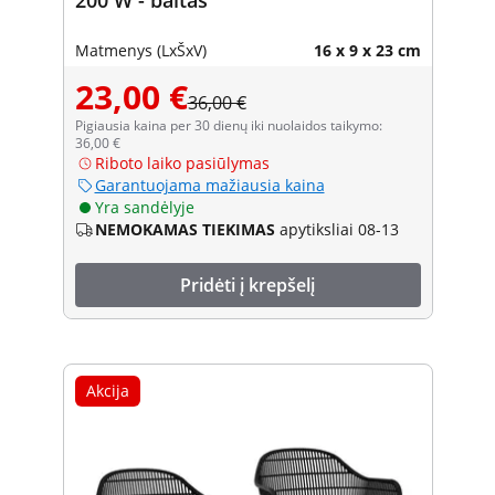
Matmenys (LxŠxV)
16 x 9 x 23 cm
23,00 €
36,00 €
Pigiausia kaina per 30 dienų iki nuolaidos taikymo:
36,00 €
Riboto laiko pasiūlymas
Garantuojama mažiausia kaina
Yra sandėlyje
NEMOKAMAS TIEKIMAS
apytiksliai 08-13
Pridėti į krepšelį
Akcija