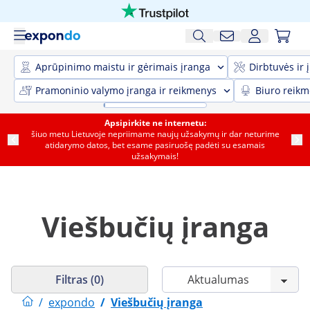
Aprūpinimo maistu ir gėrimais įranga
Dirbtuvės ir 
Pramoninio valymo įranga ir reikmenys
Biuro reik
Apsipirkite ne internetu:
šiuo metu Lietuvoje nepriimame naujų užsakymų ir dar neturime
atidarymo datos, bet esame pasiruošę padėti su esamais
užsakymais!
Viešbučių įranga
Filtras (0)
/
expondo
/
Viešbučių įranga