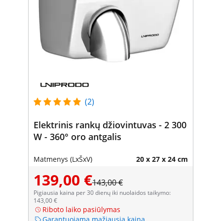
(2)
Elektrinis rankų džiovintuvas - 2 300
W - 360° oro antgalis
Matmenys (LxŠxV)
20 x 27 x 24 cm
139,00 €
143,00 €
Pigiausia kaina per 30 dienų iki nuolaidos taikymo:
143,00 €
Riboto laiko pasiūlymas
Garantuojama mažiausia kaina