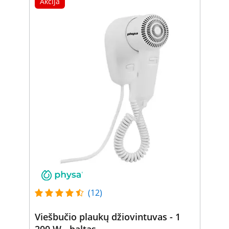
Akcija
(12)
Viešbučio plaukų džiovintuvas - 1
200 W - baltas