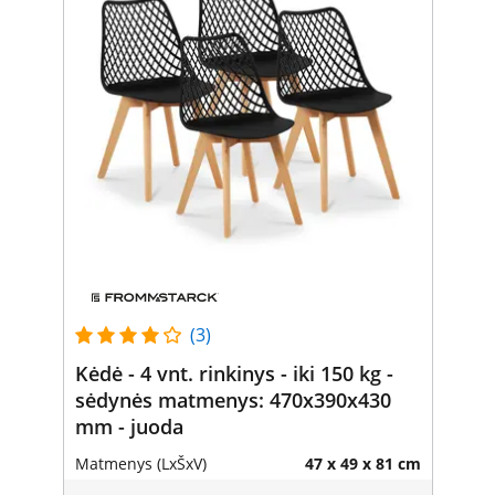
(3)
Kėdė - 4 vnt. rinkinys - iki 150 kg -
sėdynės matmenys: 470x390x430
mm - juoda
Matmenys (LxŠxV)
47 x 49 x 81 cm