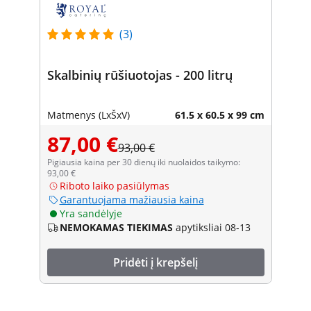
(3)
Skalbinių rūšiuotojas - 200 litrų
Matmenys (LxŠxV)
61.5 x 60.5 x 99 cm
87,00 €
93,00 €
Pigiausia kaina per 30 dienų iki nuolaidos taikymo:
93,00 €
Riboto laiko pasiūlymas
Garantuojama mažiausia kaina
Yra sandėlyje
NEMOKAMAS TIEKIMAS
apytiksliai 08-13
Pridėti į krepšelį