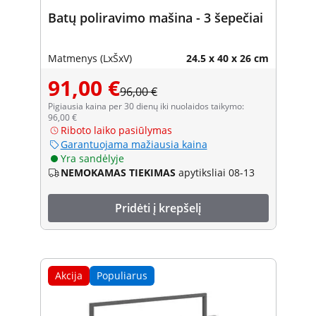
Batų poliravimo mašina - 3 šepečiai
Matmenys (LxŠxV)
24.5 x 40 x 26 cm
91,00 €
96,00 €
Pigiausia kaina per 30 dienų iki nuolaidos taikymo:
96,00 €
Riboto laiko pasiūlymas
Garantuojama mažiausia kaina
Yra sandėlyje
NEMOKAMAS TIEKIMAS
apytiksliai 08-13
Pridėti į krepšelį
Akcija
Populiarus