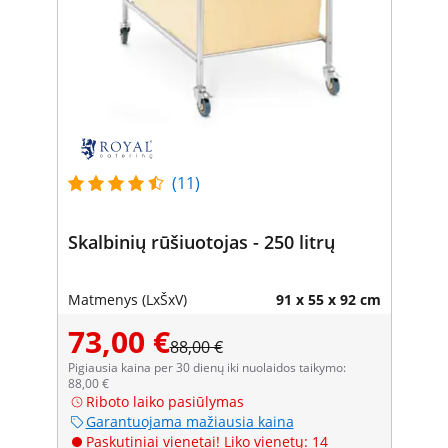
(11)
Skalbinių rūšiuotojas - 250 litrų
Matmenys (LxŠxV)
91 x 55 x 92 cm
73,00 €
88,00 €
Pigiausia kaina per 30 dienų iki nuolaidos taikymo:
88,00 €
Riboto laiko pasiūlymas
Garantuojama mažiausia kaina
Paskutiniai vienetai! Liko vienetų: 14