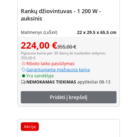
Rankų džiovintuvas - 1 200 W -
auksinis
Matmenys (LxŠxV)
22 x 29.5 x 65.5 cm
224,00 €
355,00 €
Pigiausia kaina per 30 dienų iki nuolaidos taikymo:
355,00 €
Riboto laiko pasiūlymas
Garantuojama mažiausia kaina
Yra sandėlyje
NEMOKAMAS TIEKIMAS
apytiksliai 08-13
Pridėti į krepšelį
Akcija