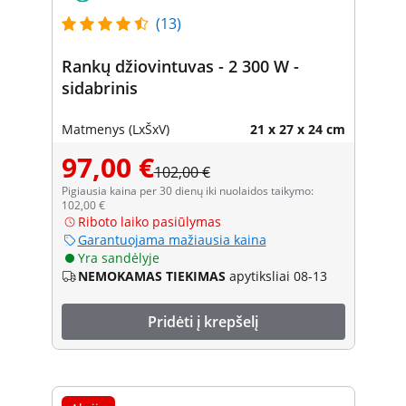
(13)
Rankų džiovintuvas - 2 300 W -
sidabrinis
Matmenys (LxŠxV)
21 x 27 x 24 cm
97,00 €
102,00 €
Pigiausia kaina per 30 dienų iki nuolaidos taikymo:
102,00 €
Riboto laiko pasiūlymas
Garantuojama mažiausia kaina
Yra sandėlyje
NEMOKAMAS TIEKIMAS
apytiksliai 08-13
Pridėti į krepšelį