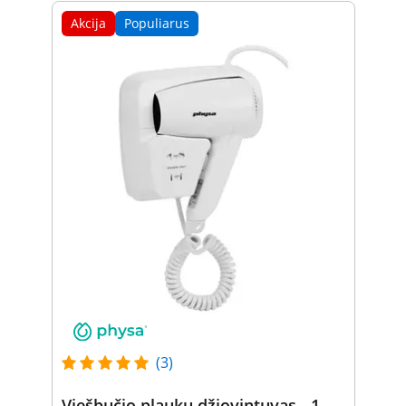
Akcija
Populiarus
(3)
Viešbučio plaukų džiovintuvas - 1