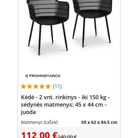
(11)
Kėdė - 2 vnt. rinkinys - iki 150 kg -
sėdynės matmenys: 45 x 44 cm -
juoda
Matmenys (LxŠxV)
59 x 62 x 84.5 cm
112,00 €
140,00 €