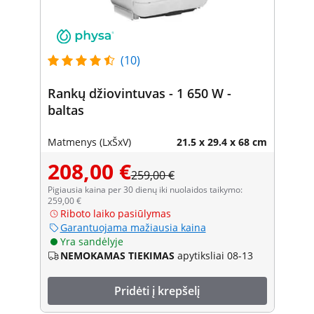
(10)
Rankų džiovintuvas - 1 650 W -
baltas
Matmenys (LxŠxV)
21.5 x 29.4 x 68 cm
208,00 €
259,00 €
Pigiausia kaina per 30 dienų iki nuolaidos taikymo:
259,00 €
Riboto laiko pasiūlymas
Garantuojama mažiausia kaina
Yra sandėlyje
NEMOKAMAS TIEKIMAS
apytiksliai 08-13
Pridėti į krepšelį