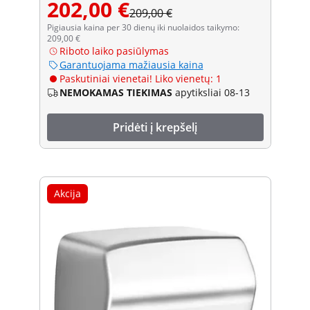
202,00 €
209,00 €
Pigiausia kaina per 30 dienų iki nuolaidos taikymo:
209,00 €
Riboto laiko pasiūlymas
Garantuojama mažiausia kaina
Paskutiniai vienetai! Liko vienetų: 1
NEMOKAMAS TIEKIMAS
apytiksliai 08-13
Pridėti į krepšelį
Akcija