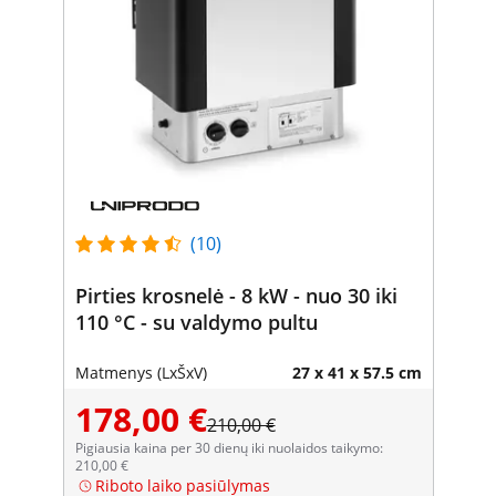
(10)
Pirties krosnelė - 8 kW - nuo 30 iki
110 °C - su valdymo pultu
Matmenys (LxŠxV)
27 x 41 x 57.5 cm
178,00 €
210,00 €
Pigiausia kaina per 30 dienų iki nuolaidos taikymo:
210,00 €
Riboto laiko pasiūlymas