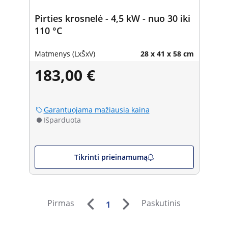
Pirties krosnelė - 4,5 kW - nuo 30 iki
110 °C
Matmenys (LxŠxV)
28 x 41 x 58 cm
183,00 €
Garantuojama mažiausia kaina
Išparduota
Tikrinti prieinamumą
Pirmas
Paskutinis
1