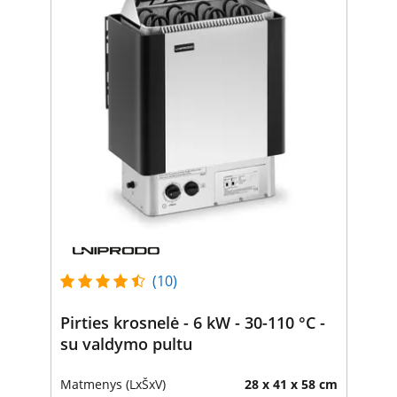
(10)
Pirties krosnelė - 6 kW - 30-110 °C -
su valdymo pultu
Matmenys (LxŠxV)
28 x 41 x 58 cm