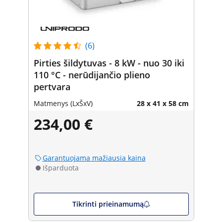
(6)
Pirties šildytuvas - 8 kW - nuo 30 iki
110 °C - nerūdijančio plieno
pertvara
Matmenys (LxŠxV)
28 x 41 x 58 cm
234,00 €
Garantuojama mažiausia kaina
Išparduota
Tikrinti prieinamumą