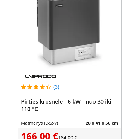
(3)
Pirties krosnelė - 6 kW - nuo 30 iki
110 °C
Matmenys (LxŠxV)
28 x 41 x 58 cm
166,00 €
184,00 €