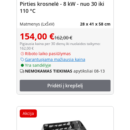
Pirties krosnelė - 8 kW - nuo 30 iki
110 °C
Matmenys (LxŠxV)
28 x 41 x 58 cm
154,00 €
162,00 €
Pigiausia kaina per 30 dienų iki nuolaidos taikymo:
162,00 €
Riboto laiko pasiūlymas
Garantuojama mažiausia kaina
Yra sandėlyje
NEMOKAMAS TIEKIMAS
apytiksliai 08-13
Pridėti į krepšelį
Akcija