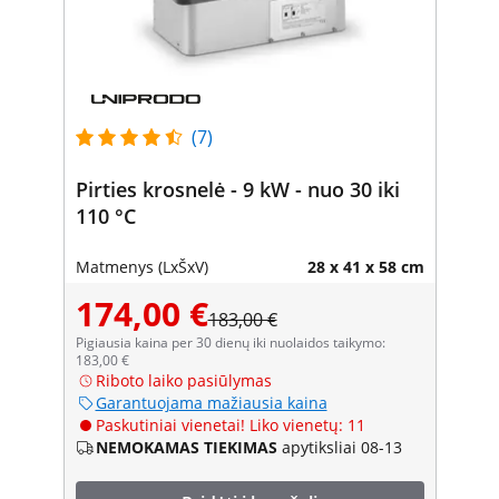
(7)
Pirties krosnelė - 9 kW - nuo 30 iki
110 °C
Matmenys (LxŠxV)
28 x 41 x 58 cm
174,00 €
183,00 €
Pigiausia kaina per 30 dienų iki nuolaidos taikymo:
183,00 €
Riboto laiko pasiūlymas
Garantuojama mažiausia kaina
Paskutiniai vienetai! Liko vienetų: 11
NEMOKAMAS TIEKIMAS
apytiksliai 08-13