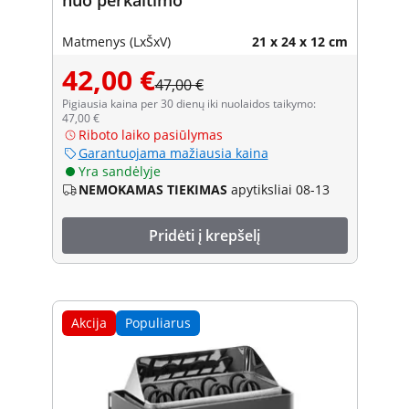
Matmenys (LxŠxV)
21 x 24 x 12 cm
42,00 €
47,00 €
Pigiausia kaina per 30 dienų iki nuolaidos taikymo:
47,00 €
Riboto laiko pasiūlymas
Garantuojama mažiausia kaina
Yra sandėlyje
NEMOKAMAS TIEKIMAS
apytiksliai 08-13
Pridėti į krepšelį
Akcija
Populiarus