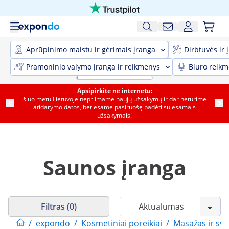
Aprūpinimo maistu ir gėrimais įranga
Dirbtuvės ir 
Pramoninio valymo įranga ir reikmenys
Biuro reik
Apsipirkite ne internetu:
šiuo metu Lietuvoje nepriimame naujų užsakymų ir dar neturime
atidarymo datos, bet esame pasiruošę padėti su esamais
užsakymais!
Saunos įranga
Filtras (0)
/
expondo
/
Kosmetiniai poreikiai
/
Masažas ir sv