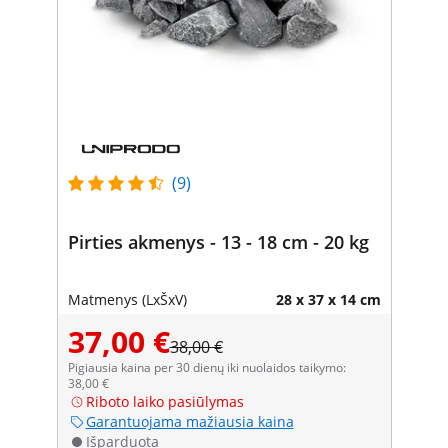
(9)
Pirties akmenys - 13 - 18 cm - 20 kg
Matmenys (LxŠxV)
28 x 37 x 14 cm
37,00 €
38,00 €
Pigiausia kaina per 30 dienų iki nuolaidos taikymo:
38,00 €
Riboto laiko pasiūlymas
Garantuojama mažiausia kaina
Išparduota