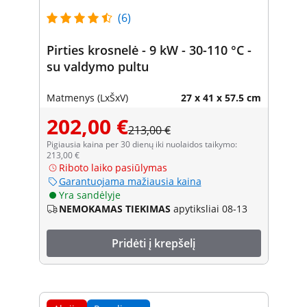
(6)
Pirties krosnelė - 9 kW - 30-110 °C -
su valdymo pultu
Matmenys (LxŠxV)
27 x 41 x 57.5 cm
202,00 €
213,00 €
Pigiausia kaina per 30 dienų iki nuolaidos taikymo:
213,00 €
Riboto laiko pasiūlymas
Garantuojama mažiausia kaina
Yra sandėlyje
NEMOKAMAS TIEKIMAS
apytiksliai 08-13
Pridėti į krepšelį