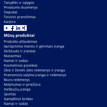
Taisyklės ir sąlygos
Privatumo duomenys
Slapukai
Teisinis pranešimas
Karjera
Mūsų produktai
Produkto atšaukimas
Aprūpinimo maistu ir gėrimais įranga
Dirbtuvės ir įrankiai
Matavimas
Namai ir sodas
Kosmetiniai poreikiai
Ūkio ir žemės ūkio reikmenys ir įranga
Pramoninio valymo įranga ir reikmenys
Biuro reikmenys
Mobilumas ir priežiūra
Viešbučių įranga
Sportas
Gamyklinis brokas
Namai ir sodas