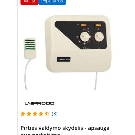
Akcija
Populiarus
(3)
Pirties valdymo skydelis - apsauga
nuo perkaitimo