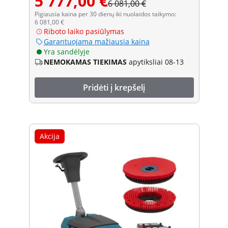
5 777,00 €
6 081,00 €
Pigiausia kaina per 30 dienų iki nuolaidos taikymo:
6 081,00 €
Riboto laiko pasiūlymas
Garantuojama mažiausia kaina
Yra sandėlyje
NEMOKAMAS TIEKIMAS
apytiksliai 08-13
Pridėti į krepšelį
Akcija