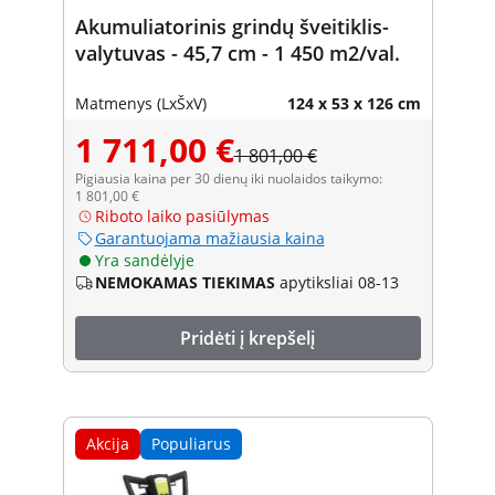
Akumuliatorinis grindų šveitiklis-
valytuvas - 45,7 cm - 1 450 m2/val.
Matmenys (LxŠxV)
124 x 53 x 126 cm
1 711,00 €
1 801,00 €
Pigiausia kaina per 30 dienų iki nuolaidos taikymo:
1 801,00 €
Riboto laiko pasiūlymas
Garantuojama mažiausia kaina
Yra sandėlyje
NEMOKAMAS TIEKIMAS
apytiksliai 08-13
Pridėti į krepšelį
Akcija
Populiarus