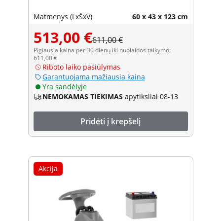
Matmenys (LxŠxV)
60 x 43 x 123 cm
513,00 €
611,00 €
Pigiausia kaina per 30 dienų iki nuolaidos taikymo:
611,00 €
Riboto laiko pasiūlymas
Garantuojama mažiausia kaina
Yra sandėlyje
NEMOKAMAS TIEKIMAS
apytiksliai 08-13
Pridėti į krepšelį
Akcija