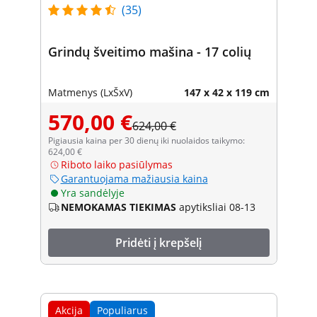
(35)
Grindų šveitimo mašina - 17 colių
Matmenys (LxŠxV)
147 x 42 x 119 cm
570,00 €
624,00 €
Pigiausia kaina per 30 dienų iki nuolaidos taikymo:
624,00 €
Riboto laiko pasiūlymas
Garantuojama mažiausia kaina
Yra sandėlyje
NEMOKAMAS TIEKIMAS
apytiksliai 08-13
Pridėti į krepšelį
Akcija
Populiarus