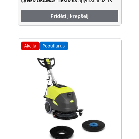
NEMOKAMAS TIEKIMAS
apytiksliai 08-13
Pridėti į krepšelį
Akcija
Populiarus