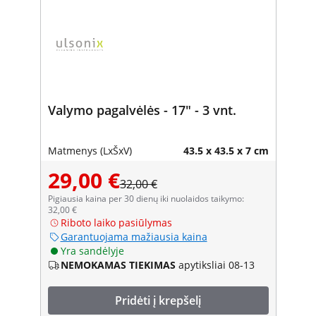
Valymo pagalvėlės - 17" - 3 vnt.
Matmenys (LxŠxV)
43.5 x 43.5 x 7 cm
29,00 €
32,00 €
Pigiausia kaina per 30 dienų iki nuolaidos taikymo:
32,00 €
Riboto laiko pasiūlymas
Garantuojama mažiausia kaina
Yra sandėlyje
NEMOKAMAS TIEKIMAS
apytiksliai 08-13
Pridėti į krepšelį