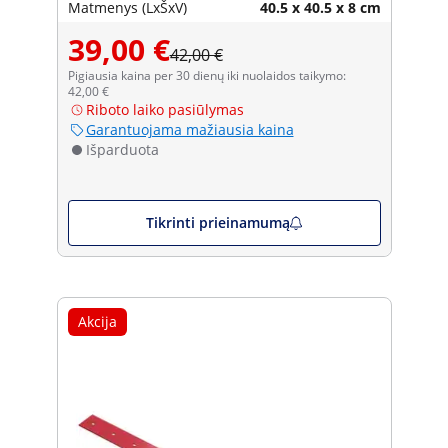
Matmenys (LxŠxV)
40.5 x 40.5 x 8 cm
39,00 €
42,00 €
Pigiausia kaina per 30 dienų iki nuolaidos taikymo:
42,00 €
Riboto laiko pasiūlymas
Garantuojama mažiausia kaina
Išparduota
Tikrinti prieinamumą
Akcija