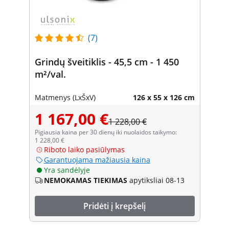
(7)
Grindų šveitiklis - 45,5 cm - 1 450
m²/val.
Matmenys (LxŠxV)
126 x 55 x 126 cm
1 167,00 €
1 228,00 €
Pigiausia kaina per 30 dienų iki nuolaidos taikymo:
1 228,00 €
Riboto laiko pasiūlymas
Garantuojama mažiausia kaina
Yra sandėlyje
NEMOKAMAS TIEKIMAS
apytiksliai 08-13
Pridėti į krepšelį