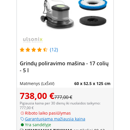
(12)
Grindų poliravimo mašina - 17 colių
- 5 l
Matmenys (LxŠxV)
60 x 52.5 x 125 cm
738,00 €
777,00 €
Pigiausia kaina per 30 dienų iki nuolaidos taikymo:
777,00 €
Riboto laiko pasiūlymas
Garantuojama mažiausia kaina
Yra sandėlyje