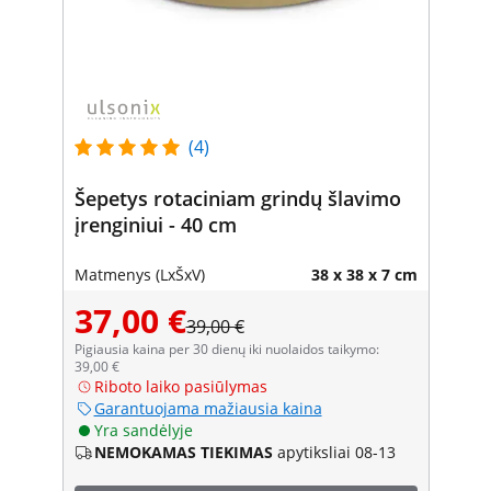
(4)
Šepetys rotaciniam grindų šlavimo
įrenginiui - 40 cm
Matmenys (LxŠxV)
38 x 38 x 7 cm
37,00 €
39,00 €
Pigiausia kaina per 30 dienų iki nuolaidos taikymo:
39,00 €
Riboto laiko pasiūlymas
Garantuojama mažiausia kaina
Yra sandėlyje
NEMOKAMAS TIEKIMAS
apytiksliai 08-13