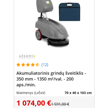
(12)
Akumuliatorinis grindų šveitiklis -
350 mm - 1350 m²/val. - 200
aps./min.
Matmenys (LxŠxV)
70 x 40 x 103 cm
1 074,00 €
1 591,00 €