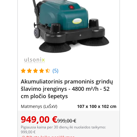
(5)
Akumuliatorinis pramoninis grindų
šlavimo įrenginys - 4800 m²/h - 52
cm pločio šepetys
Matmenys (LxŠxV)
107 x 100 x 102 cm
949,00 €
999,00 €
Pigiausia kaina per 30 dienų iki nuolaidos taikymo:
999,00 €