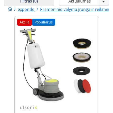
Filtras (0)
/
expondo
/
Pramoninio valymo įranga ir reikmeny
Akcija
Populiarus