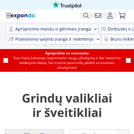
Aprūpinimo maistu ir gėrimais įranga
Dirbtuvės ir 
Pramoninio valymo įranga ir reikmenys
Biuro reik
Apsipirkite ne internetu:
šiuo metu Lietuvoje nepriimame naujų užsakymų ir dar neturime
atidarymo datos, bet esame pasiruošę padėti su esamais
užsakymais!
Grindų valikliai
ir šveitikliai