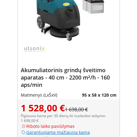
Akumuliatorinis grindų šveitimo
aparatas - 40 cm - 2200 m²/h - 160
aps/min
Matmenys (LxŠxV)
95 x 58 x 120 cm
1 528,00 €
1 698,00 €
Pigiausia kaina per 30 dienų iki nuolaidos taikymo:
1 698,00 €
Riboto laiko pasiūlymas
Garantuojama mažiausia kaina