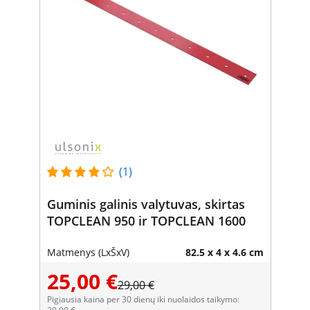
(1)
Guminis galinis valytuvas, skirtas
TOPCLEAN 950 ir TOPCLEAN 1600
Matmenys (LxŠxV)
82.5 x 4 x 4.6 cm
25,00 €
29,00 €
Pigiausia kaina per 30 dienų iki nuolaidos taikymo: