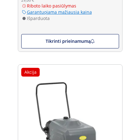
29,00 €
Riboto laiko pasiūlymas
Garantuojama mažiausia kaina
Išparduota
Tikrinti prieinamumą
Akcija