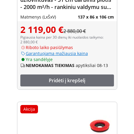
- 2000 m²/h - rankiniu valdymu su
pavara
Matmenys (LxŠxV)
137 x 86 x 106 cm
2 119,00 €
2 880,00 €
Pigiausia kaina per 30 dienų iki nuolaidos taikymo:
2 880,00 €
Riboto laiko pasiūlymas
Garantuojama mažiausia kaina
Yra sandėlyje
NEMOKAMAS TIEKIMAS
apytiksliai 08-13
Pridėti į krepšelį
Akcija