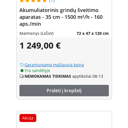
Akumuliatorinis grindų šveitimo
aparatas - 35 cm - 1500 m²/h - 160
aps./min
Matmenys (LxŠxV)
72 x 47 x 120 cm
1 249,00 €
Garantuojama mažiausia kaina
Yra sandėlyje
NEMOKAMAS TIEKIMAS
apytiksliai 08-13
Pridėti į krepšelį
Akcija