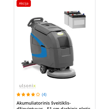
Akcija
(4)
Akumuliatorinis šveitiklis-
džiovintuvas - 51 cm darbinis plotis