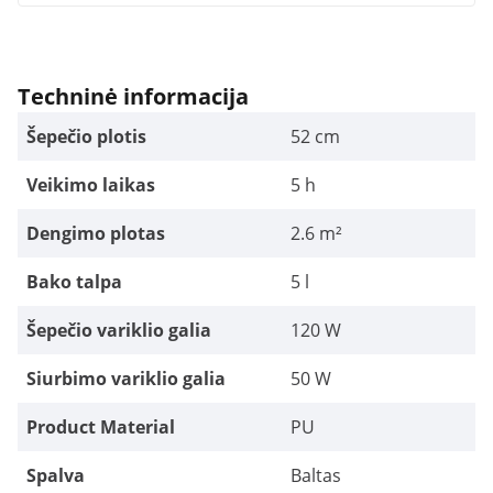
Techninė informacija
Šepečio plotis
52 cm
Veikimo laikas
5 h
Dengimo plotas
2.6 m²
Bako talpa
5 l
Šepečio variklio galia
120 W
Siurbimo variklio galia
50 W
Product Material
PU
Spalva
Baltas