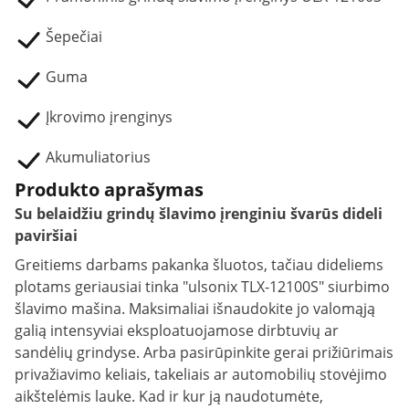
Šepečiai
Guma
Įkrovimo įrenginys
Akumuliatorius
Produkto aprašymas
Su belaidžiu grindų šlavimo įrenginiu švarūs dideli
paviršiai
Greitiems darbams pakanka šluotos, tačiau dideliems
plotams geriausiai tinka "ulsonix TLX-12100S" siurbimo
šlavimo mašina. Maksimaliai išnaudokite jo valomąją
galią intensyviai eksploatuojamose dirbtuvių ar
sandėlių grindyse. Arba pasirūpinkite gerai prižiūrimais
privažiavimo keliais, takeliais ar automobilių stovėjimo
aikštelėmis lauke. Kad ir kur ją naudotumėte,