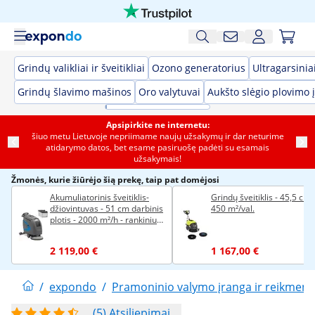
Grindų valikliai ir šveitikliai
Ozono generatorius
Ultragarsinia
Grindų šlavimo mašinos
Oro valytuvai
Aukšto slėgio plovimo 
Apsipirkite ne internetu:
šiuo metu Lietuvoje nepriimame naujų užsakymų ir dar neturime
atidarymo datos, bet esame pasiruošę padėti su esamais
užsakymais!
Žmonės, kurie žiūrėjo šią prekę, taip pat domėjosi
Akumuliatorinis šveitiklis-
Grindų šveitiklis - 45,5 cm 
džiovintuvas - 51 cm darbinis
450 m²/val.
plotis - 2000 m²/h - rankiniu
valdymu su pavara
2 119,00 €
1 167,00 €
/
expondo
/
Pramoninio valymo įranga ir reikmeny
(5) Atsiliepimai