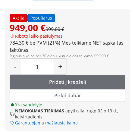
Akcija
Populiarus
949,00 €
999,00 €
Riboto laiko pasiūlymas
784,30 € be PVM (21%)
Mes teikiame NET sąskaitas
faktūras.
Pigiausia kaina per 30 dienų iki nuolaidos taikymo: 999,00 €
Kiekis
-
+
Pridėti į krepšelį
Pirkti dabar
Yra sandėlyje
NEMOKAMAS TIEKIMAS
apytiksliai rugpjūčio 13 d.,
ketvirtadienis
Garantuojama mažiausia kaina