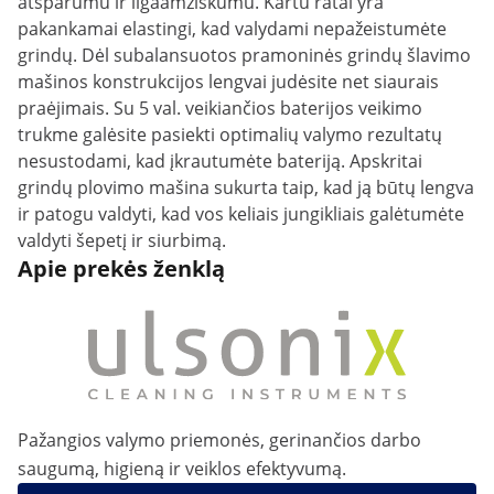
atsparumu ir ilgaamžiškumu. Kartu ratai yra
pakankamai elastingi, kad valydami nepažeistumėte
grindų. Dėl subalansuotos pramoninės grindų šlavimo
mašinos konstrukcijos lengvai judėsite net siaurais
praėjimais. Su 5 val. veikiančios baterijos veikimo
trukme galėsite pasiekti optimalių valymo rezultatų
nesustodami, kad įkrautumėte bateriją. Apskritai
grindų plovimo mašina sukurta taip, kad ją būtų lengva
ir patogu valdyti, kad vos keliais jungikliais galėtumėte
valdyti šepetį ir siurbimą.
Apie prekės ženklą
Pažangios valymo priemonės, gerinančios darbo
saugumą, higieną ir veiklos efektyvumą.