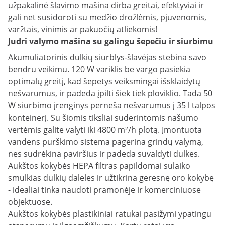
užpakalinė šlavimo mašina dirba greitai, efektyviai ir
gali net susidoroti su medžio drožlėmis, pjuvenomis,
varžtais, vinimis ar pakuočių atliekomis!
Judri valymo mašina su galingu šepečiu ir siurbimu
Akumuliatorinis dulkių siurblys-šlavėjas stebina savo
bendru veikimu. 120 W variklis be vargo pasiekia
optimalų greitį, kad šepetys veiksmingai išsklaidytų
nešvarumus, ir padeda įpilti šiek tiek ploviklio. Tada 50
W siurbimo įrenginys perneša nešvarumus į 35 l talpos
konteinerį. Su šiomis tiksliai suderintomis našumo
vertėmis galite valyti iki 4800 m²/h plotą. Įmontuota
vandens purškimo sistema pagerina grindų valymą,
nes sudrėkina paviršius ir padeda suvaldyti dulkes.
Aukštos kokybės HEPA filtras papildomai sulaiko
smulkias dulkių daleles ir užtikrina geresnę oro kokybę
- idealiai tinka naudoti pramonėje ir komerciniuose
objektuose.
Aukštos kokybės plastikiniai ratukai pasižymi ypatingu