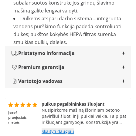
subalansuotos konstrukcijos grindų šlavimo
mašiną galite lengvai valdyti.
Dulkėms atspari darbo sistema – integruota
vandens purškimo funkcija padeda kontroliuoti
dulkes; aukštos kokybės HEPA filtras surenka
smulkias dulkių daleles.
Pristatymo informacija
Premium garantija
Vartotojo vadovas
puikus pagalbininkas šluojant
Nusipirkome mašiną išoriniam betono
Jozef
paviršiui šluoti ir ji puikiai veikia. Taip pat
praėjusiais
ir šluojant gamyboje. Konstrukcija yra
metais
tvirta, kuri mus labiausiai patraukė.
Skaityti daugiau