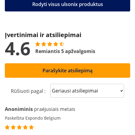
Rodyti visus ulsonix produktus
Įvertinimai ir atsiliepimai
4.6
Remiantis 5 apžvalgomis
Parašykite atsiliepimą
Sort reviews
Rūšiuoti pagal :
Anoniminis
praėjusiais metais
Paskelbta Expondo Belgium