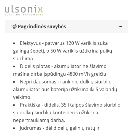
Pagrindinės savybės
Efektyvus - patvarus 120 W variklis suka
galingą šepetį, o 50 W variklis užtikrina puikų
siurbimą
Didelis plotas - akumuliatorinė šlavimo
mašina dirba įspūdingu 4800 m²/h greičiu
Nepriklausomas - rankinio dulkių siurblio
akumuliatoriaus baterija užtikrina iki 5 valandų
veikimo.
Praktiška - didelis, 35 l talpos šlavimo siurblio
su dulkių siurbliu konteineris užtikrina
nepertraukiamą darbą.
Judrumas - dėl didelių galinių ratų ir