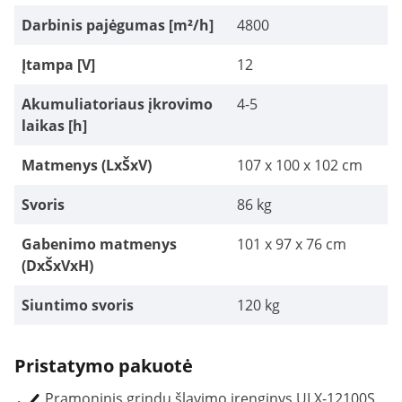
Darbinis pajėgumas [m²/h]
4800
Įtampa [V]
12
Akumuliatoriaus įkrovimo
4-5
laikas [h]
Matmenys (LxŠxV)
107 x 100 x 102 cm
Svoris
86 kg
Gabenimo matmenys
101 x 97 x 76 cm
(DxŠxVxH)
Siuntimo svoris
120 kg
Pristatymo pakuotė
Pramoninis grindų šlavimo įrenginys ULX-12100S