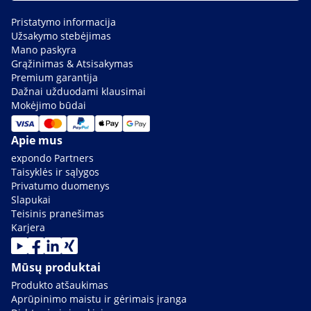
Pristatymo informacija
Užsakymo stebėjimas
Mano paskyra
Grąžinimas & Atsisakymas
Premium garantija
Dažnai užduodami klausimai
Mokėjimo būdai
Apie mus
expondo Partners
Taisyklės ir sąlygos
Privatumo duomenys
Slapukai
Teisinis pranešimas
Karjera
Mūsų produktai
Produkto atšaukimas
Aprūpinimo maistu ir gėrimais įranga