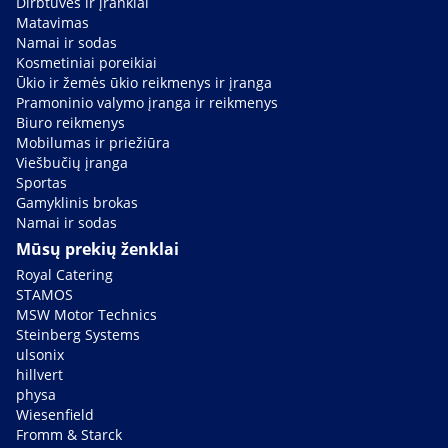
Dirbtuvės ir įrankiai
Matavimas
Namai ir sodas
Kosmetiniai poreikiai
Ūkio ir žemės ūkio reikmenys ir įranga
Pramoninio valymo įranga ir reikmenys
Biuro reikmenys
Mobilumas ir priežiūra
Viešbučių įranga
Sportas
Gamyklinis brokas
Namai ir sodas
Mūsų prekių ženklai
Royal Catering
STAMOS
MSW Motor Technics
Steinberg Systems
ulsonix
hillvert
physa
Wiesenfield
Fromm & Starck