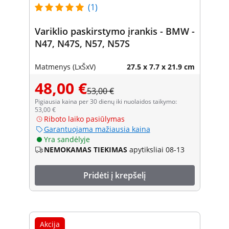
(1)
Variklio paskirstymo įrankis - BMW -
N47, N47S, N57, N57S
Matmenys (LxŠxV)
27.5 x 7.7 x 21.9 cm
48,00 €
53,00 €
Pigiausia kaina per 30 dienų iki nuolaidos taikymo:
53,00 €
Riboto laiko pasiūlymas
Garantuojama mažiausia kaina
Yra sandėlyje
NEMOKAMAS TIEKIMAS
apytiksliai 08-13
Pridėti į krepšelį
Akcija