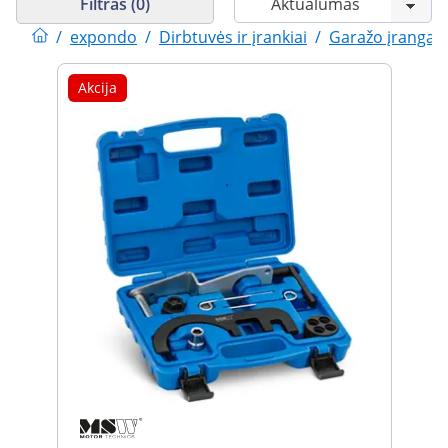
Filtras (0)
/
expondo
/
Dirbtuvės ir įrankiai
/
Garažo įranga
Akcija