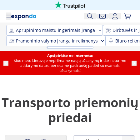
Aprūpinimo maistu ir gėrimais įranga
Dirbtuvės ir 
Pramoninio valymo įranga ir reikmenys
Biuro reik
Apsipirkite ne internetu:
šiuo metu Lietuvoje nepriimame naujų užsakymų ir dar neturime
atidarymo datos, bet esame pasiruošę padėti su esamais
užsakymais!
Transporto priemonių
priedai