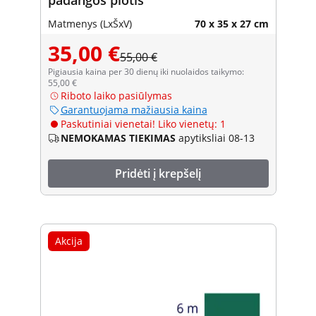
Matmenys (LxŠxV)
70 x 35 x 27 cm
35,00 €
55,00 €
Pigiausia kaina per 30 dienų iki nuolaidos taikymo:
55,00 €
Riboto laiko pasiūlymas
Garantuojama mažiausia kaina
Paskutiniai vienetai! Liko vienetų: 1
NEMOKAMAS TIEKIMAS
apytiksliai 08-13
Pridėti į krepšelį
Akcija