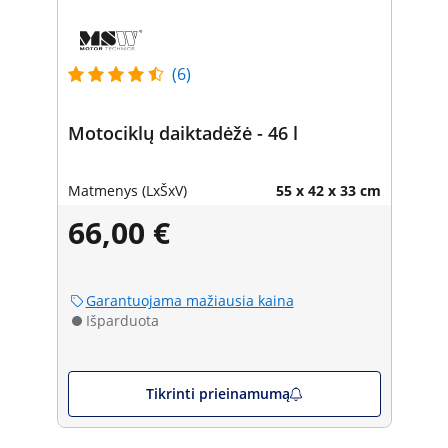
(6)
Motociklų daiktadėžė - 46 l
Matmenys (LxŠxV)
55 x 42 x 33 cm
66,00 €
Garantuojama mažiausia kaina
Išparduota
Tikrinti prieinamumą