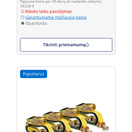
Pigiausia kaina per 30 dienų iki nuolaidos taikymo:
343,00 €
Riboto laiko pasiūlymas
Garantuojama mažiausia kaina
Išparduota
Tikrinti prieinamumą
Populiarus