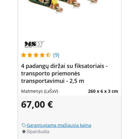
(9)
4 padangų diržai su fiksatoriais -
transporto priemonės
transportavimui - 2,5 m
Matmenys (LxŠxV)
260 x 6 x 3 cm
67,00 €
Garantuojama mažiausia kaina
Išparduota