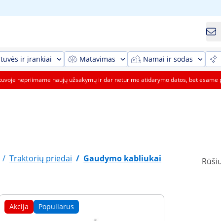
tuvės ir įrankiai
Matavimas
Namai ir sodas
etuvoje nepriimame naujų užsakymų ir dar neturime atidarymo datos, bet esame 
/
Traktorių priedai
/
Gaudymo kabliukai
Rūšiu
Akcija
Populiarus