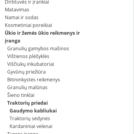
Dirbtuvės ir įrankiai
Matavimas
Namai ir sodas
Kosmetiniai poreikiai
Ūkio ir žemės ūkio reikmenys ir
įranga
Granulių gamybos mašinos
Vištienos plėšyklės
Viščiukų inkubatoriai
Gyvūnų priežiūra
Bitininkystės reikmenys
Granulių malūnas
Šieno tinklai
Traktorių priedai
Gaudymo kabliukai
Traktorių sėdynės
Kardaniniai velenai