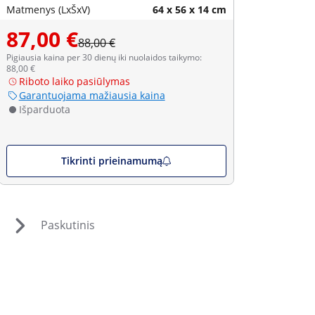
Matmenys (LxŠxV)
64 x 56 x 14 cm
87,00 €
88,00 €
Pigiausia kaina per 30 dienų iki nuolaidos taikymo:
88,00 €
Riboto laiko pasiūlymas
Garantuojama mažiausia kaina
Išparduota
Tikrinti prieinamumą
Paskutinis