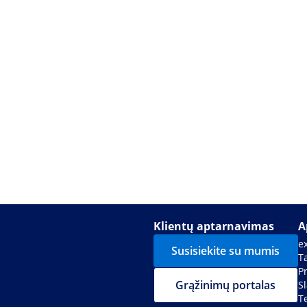
Klientų aptarnavimas
A
e
Susisiekite su mumis
Ta
P
Grąžinimų portalas
S
T