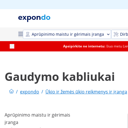
Aprūpinimo maistu ir gėrimais įranga
Dirb
Apsipirkite ne internetu:
šiuo metu Li
Gaudymo kabliukai
/
expondo
/
Ūkio ir žemės ūkio reikmenys ir įranga
Aprūpinimo maistu ir gėrimais
įranga