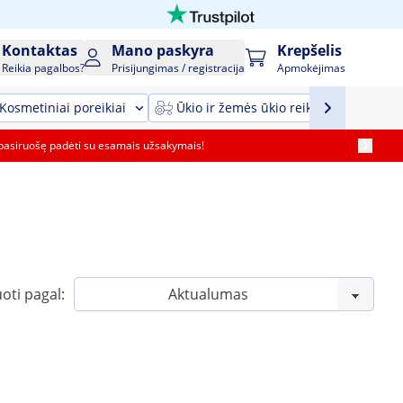
Kontaktas
Mano paskyra
Krepšelis
Reikia pagalbos?
Prisijungimas / registracija
Apmokėjimas
Kosmetiniai poreikiai
Ūkio ir žemės ūkio reikmenys ir įrang
pasiruošę padėti su esamais užsakymais!
oti pagal: