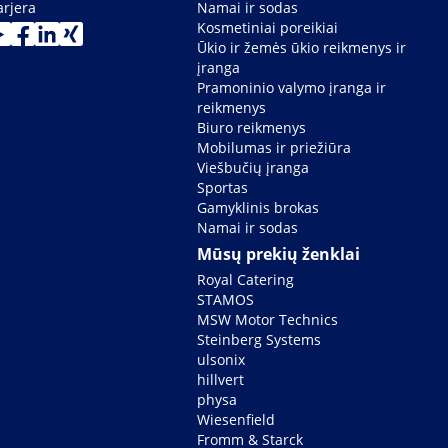
arjera
Namai ir sodas
Kosmetiniai poreikiai
Ūkio ir žemės ūkio reikmenys ir
įranga
Pramoninio valymo įranga ir
reikmenys
Biuro reikmenys
Mobilumas ir priežiūra
Viešbučių įranga
Sportas
Gamyklinis brokas
Namai ir sodas
Mūsų prekių ženklai
Royal Catering
STAMOS
MSW Motor Technics
Steinberg Systems
ulsonix
hillvert
physa
Wiesenfield
Fromm & Starck