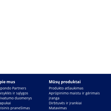
pie mus
Mūsų produktai
xpondo Partners
Produkto atšaukimas
isyklės ir sąlygos
Aprūpinimo maistu ir gėrimais
rivatumo duomenys
įranga
lapukai
Dirbtuvės ir įrankiai
eisinis pranešimas
Matavimas