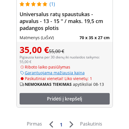
(1)
Universalus ratų spaustukas -
apvalus - 13 - 15 '' / maks. 19,5 cm
padangos plotis
Matmenys (LxŠxV)
70 x 35 x 27 cm
35,00 €
55,00 €
Pigiausia kaina per 30 dienų iki nuolaidos taikymo:
55,00 €
Riboto laiko pasiūlymas
Garantuojama mažiausia kaina
Paskutiniai vienetai! Liko vienetų: 1
NEMOKAMAS TIEKIMAS
apytiksliai 08-13
Pridėti į krepšelį
Pirmas
Paskutinis
1