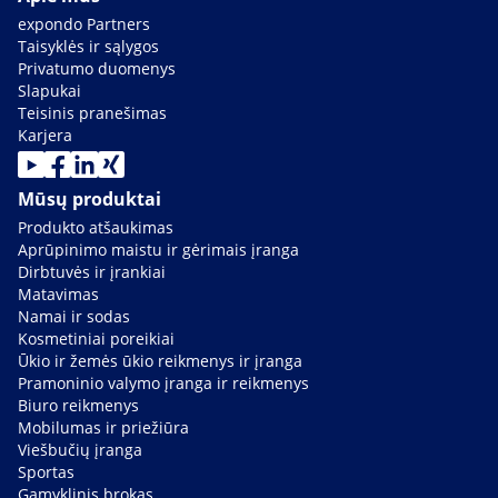
expondo Partners
Taisyklės ir sąlygos
Privatumo duomenys
Slapukai
Teisinis pranešimas
Karjera
Mūsų produktai
Produkto atšaukimas
Aprūpinimo maistu ir gėrimais įranga
Dirbtuvės ir įrankiai
Matavimas
Namai ir sodas
Kosmetiniai poreikiai
Ūkio ir žemės ūkio reikmenys ir įranga
Pramoninio valymo įranga ir reikmenys
Biuro reikmenys
Mobilumas ir priežiūra
Viešbučių įranga
Sportas
Gamyklinis brokas