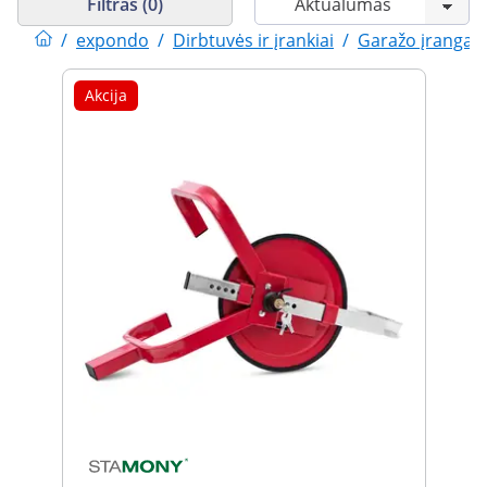
Filtras (0)
/
expondo
/
Dirbtuvės ir įrankiai
/
Garažo įranga
Akcija