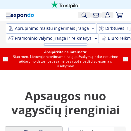
Aprūpinimo maistu ir gėrimais įranga
Dirbtuvės ir 
Pramoninio valymo įranga ir reikmenys
Biuro reik
Apsipirkite ne internetu:
šiuo metu Lietuvoje nepriimame naujų užsakymų ir dar neturime
atidarymo datos, bet esame pasiruošę padėti su esamais
užsakymais!
Apsaugos nuo
vagysčių įrenginiai