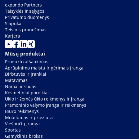
expondo Partners
Taisyklės ir sąlygos
Privatumo duomenys
Slapukai
Teisinis pranešimas
Karjera
Mūsų produktai
Produkto atšaukimas
Aprūpinimo maistu ir gėrimais įranga
Dirbtuvės ir įrankiai
Matavimas
Namai ir sodas
Kosmetiniai poreikiai
Ūkio ir žemės ūkio reikmenys ir įranga
Pramoninio valymo įranga ir reikmenys
Biuro reikmenys
Mobilumas ir priežiūra
Viešbučių įranga
Sportas
Gamyklinis brokas