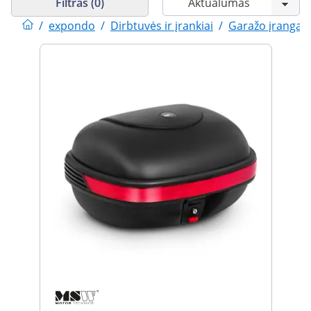
Filtras (0)
/
expondo
/
Dirbtuvės ir įrankiai
/
Garažo įranga