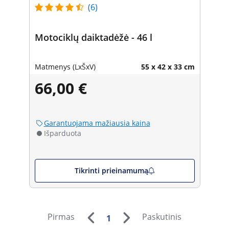
(6)
Motociklų daiktadėžė - 46 l
Matmenys (LxŠxV)
55 x 42 x 33 cm
66,00 €
Garantuojama mažiausia kaina
Išparduota
Tikrinti prieinamumą
Pirmas
Paskutinis
1