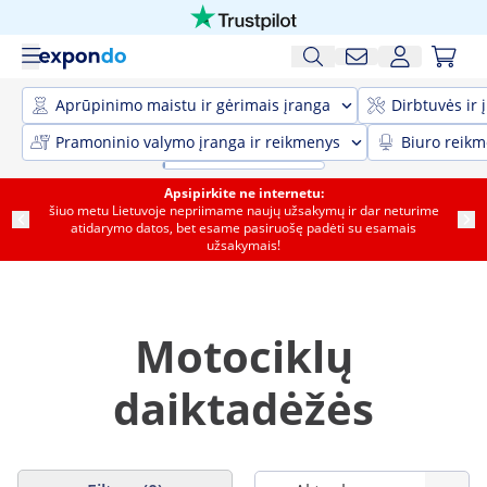
Aprūpinimo maistu ir gėrimais įranga
Dirbtuvės ir 
Pramoninio valymo įranga ir reikmenys
Biuro reik
Apsipirkite ne internetu:
šiuo metu Lietuvoje nepriimame naujų užsakymų ir dar neturime
atidarymo datos, bet esame pasiruošę padėti su esamais
užsakymais!
Motociklų
daiktadėžės