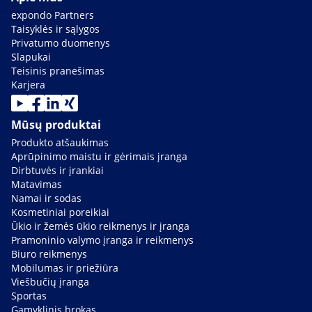
expondo Partners
Taisyklės ir sąlygos
Privatumo duomenys
Slapukai
Teisinis pranešimas
Karjera
Mūsų produktai
Produkto atšaukimas
Aprūpinimo maistu ir gėrimais įranga
Dirbtuvės ir įrankiai
Matavimas
Namai ir sodas
Kosmetiniai poreikiai
Ūkio ir žemės ūkio reikmenys ir įranga
Pramoninio valymo įranga ir reikmenys
Biuro reikmenys
Mobilumas ir priežiūra
Viešbučių įranga
Sportas
Gamyklinis brokas