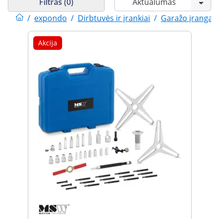
Filtras (0)
/
expondo
/
Dirbtuvės ir įrankiai
/
Garažo įranga
Akcija