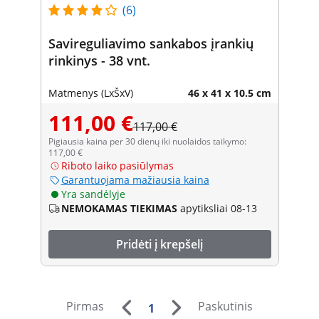
(6)
Savireguliavimo sankabos įrankių
rinkinys - 38 vnt.
Matmenys (LxŠxV)
46 x 41 x 10.5 cm
111,00 €
117,00 €
Pigiausia kaina per 30 dienų iki nuolaidos taikymo:
117,00 €
Riboto laiko pasiūlymas
Garantuojama mažiausia kaina
Yra sandėlyje
NEMOKAMAS TIEKIMAS
apytiksliai 08-13
Pridėti į krepšelį
Pirmas
Paskutinis
1