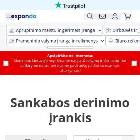
Aprūpinimo maistu ir gėrimais įranga
Dirbtuvės ir 
Pramoninio valymo įranga ir reikmenys
Biuro reik
Apsipirkite ne internetu:
šiuo metu Lietuvoje nepriimame naujų užsakymų ir dar neturime
atidarymo datos, bet esame pasiruošę padėti su esamais
užsakymais!
Sankabos derinimo
įrankis