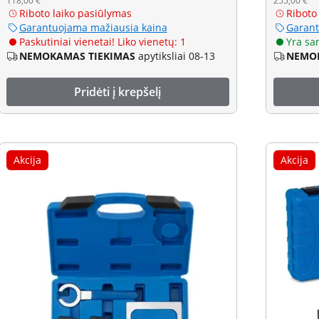
118,00 €
255,00 €
Riboto laiko pasiūlymas
Riboto
Garantuojama mažiausia kaina
Garant
Paskutiniai vienetai! Liko vienetų: 1
Yra sa
NEMOKAMAS TIEKIMAS
apytiksliai 08-13
NEMOK
Pridėti į krepšelį
Akcija
Akcija