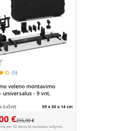
(5)
ymo veleno montavimo
- universalus - 9 vnt.
 (LxŠxV)
59 x 50 x 14 cm
00 €
255,00 €
aina per 30 dienų iki nuolaidos taikymo: