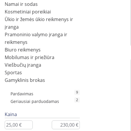
Namai ir sodas
Kosmetiniai poreikiai
Ūkio ir žemės ūkio reikmenys ir
įranga
Pramoninio valymo įranga ir
reikmenys
Biuro reikmenys
Mobilumas ir priežiūra
Viešbučių įranga
Sportas
Gamyklinis brokas
9
Pardavimas
2
Geriausiai parduodamas
Kaina