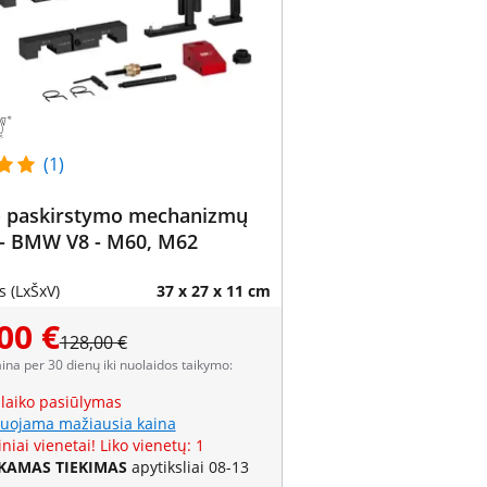
(1)
io paskirstymo mechanizmų
 - BMW V8 - M60, M62
 (LxŠxV)
37 x 27 x 11 cm
00 €
128,00 €
aina per 30 dienų iki nuolaidos taikymo:
 laiko pasiūlymas
uojama mažiausia kaina
niai vienetai! Liko vienetų: 1
AMAS TIEKIMAS
apytiksliai 08-13