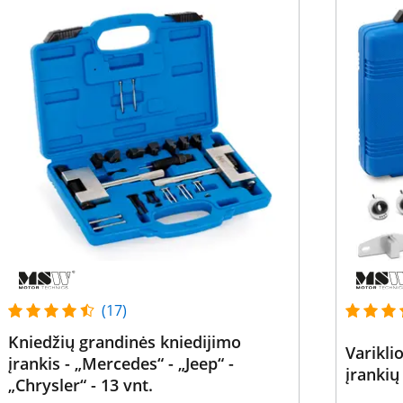
(17)
Kniedžių grandinės kniedijimo
Varikl
įrankis - „Mercedes“ - „Jeep“ -
įrankių
„Chrysler“ - 13 vnt.