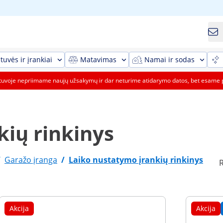
tuvės ir įrankiai
Matavimas
Namai ir sodas
etuvoje nepriimame naujų užsakymų ir dar neturime atidarymo datos, bet esame 
kių rinkinys
/
Garažo įranga
/
Laiko nustatymo įrankių rinkinys
R
Akcija
Akcija