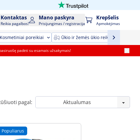
Kontaktas
Mano paskyra
Krepšelis
Reikia pagalbos?
Prisijungimas / registracija
Apmokėjimas
Kosmetiniai poreikiai
Ūkio ir žemės ūkio reikmenys ir įrang
pasiruošę padėti su esamais užsakymais!
ūšiuoti pagal:
Populiarus