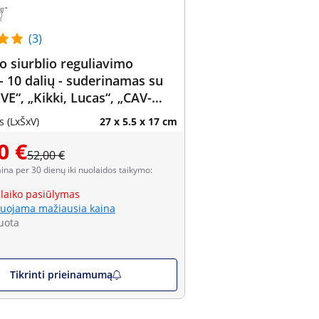
(3)
o siurblio reguliavimo
 - 10 dalių - suderinamas su
VE“, „Kikki, Lucas“, „CAV-
 „Nippon Denso“
 (LxŠxV)
27 x 5.5 x 17 cm
0 €
52,00 €
aina per 30 dienų iki nuolaidos taikymo:
 laiko pasiūlymas
uojama mažiausia kaina
uota
Tikrinti prieinamumą