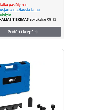
 laiko pasiūlymas
uojama mažiausia kaina
ndėlyje
AMAS TIEKIMAS
apytiksliai 08-13
Pridėti į krepšelį