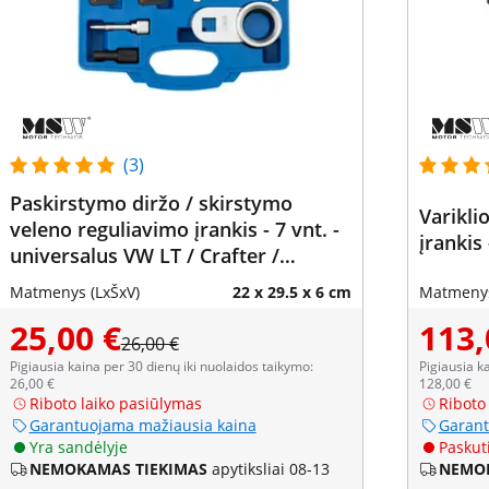
(3)
Paskirstymo diržo / skirstymo
Varikl
veleno reguliavimo įrankis - 7 vnt. -
įrankis
universalus VW LT / Crafter /
Transporter dyzeliniams varikliams
Matmenys (LxŠxV)
22 x 29.5 x 6 cm
Matmenys
25,00 €
113,
26,00 €
Pigiausia kaina per 30 dienų iki nuolaidos taikymo:
Pigiausia k
26,00 €
128,00 €
Riboto laiko pasiūlymas
Riboto
Garantuojama mažiausia kaina
Garant
Yra sandėlyje
Paskuti
NEMOKAMAS TIEKIMAS
apytiksliai 08-13
NEMOK