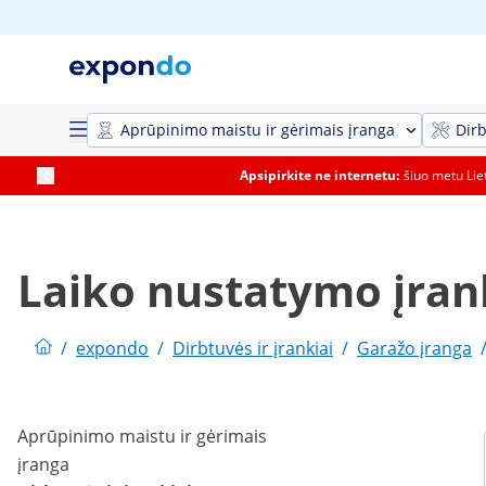
Aprūpinimo maistu ir gėrimais įranga
Dirb
Apsipirkite ne internetu:
šiuo metu Li
Laiko nustatymo įran
/
expondo
/
Dirbtuvės ir įrankiai
/
Garažo įranga
Aprūpinimo maistu ir gėrimais
įranga