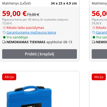
Matmenys (LxŠxV)
34 x 23 x 4.9 cm
Matmenys
59,00 €
56,0
73,00 €
Pigiausia kaina per 30 dienų iki nuolaidos taikymo:
Pigiausia k
73,00 €
59,00 €
Riboto laiko pasiūlymas
Riboto
Garantuojama mažiausia kaina
Garant
Yra sandėlyje
Yra sa
NEMOKAMAS TIEKIMAS
apytiksliai 08-13
NEMOK
Pridėti į krepšelį
Akcija
Akcija