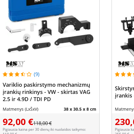
(9)
Variklio paskirstymo mechanizmų
Skirst
įrankių rinkinys - VW - skirtas VAG
įrankis 
2.5 ir 4.9D / TDI PD
Matmenys (LxŠxV)
38 x 30.5 x 8 cm
Matmenys
92,00 €
230,
118,00 €
Pigiausia kaina per 30 dienų iki nuolaidos taikymo:
Pigiausia k