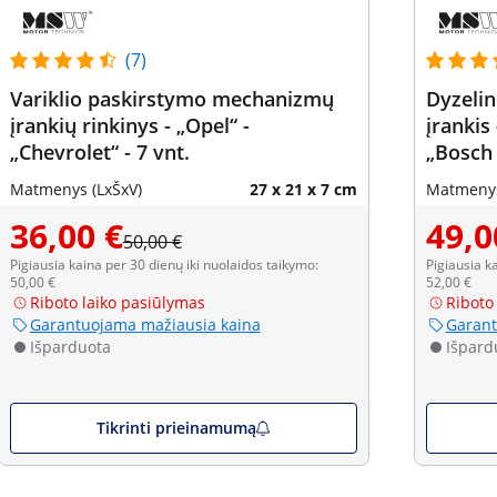
(7)
Variklio paskirstymo mechanizmų
Dyzelin
įrankių rinkinys - „Opel“ -
įrankis
„Chevrolet“ - 7 vnt.
„Bosch 
Roto“,
Matmenys (LxŠxV)
27 x 21 x 7 cm
Matmenys
36,00 €
49,0
50,00 €
Pigiausia kaina per 30 dienų iki nuolaidos taikymo:
Pigiausia k
50,00 €
52,00 €
Riboto laiko pasiūlymas
Riboto
Garantuojama mažiausia kaina
Garant
Išparduota
Išpard
Tikrinti prieinamumą