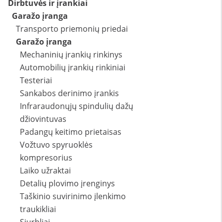
Dirbtuvės ir įrankiai
Garažo įranga
Transporto priemonių priedai
Garažo įranga
Mechaninių įrankių rinkinys
Automobilių įrankių rinkiniai
Testeriai
Sankabos derinimo įrankis
Infraraudonųjų spindulių dažų
džiovintuvas
Padangų keitimo prietaisas
Vožtuvo spyruoklės
kompresorius
Laiko užraktai
Detalių plovimo įrenginys
Taškinio suvirinimo įlenkimo
traukikliai