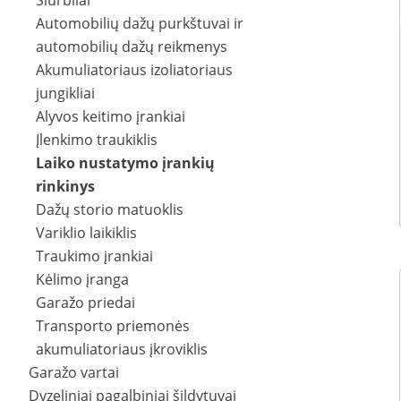
Siurbliai
Automobilių dažų purkštuvai ir
automobilių dažų reikmenys
Akumuliatoriaus izoliatoriaus
jungikliai
Alyvos keitimo įrankiai
Įlenkimo traukiklis
Laiko nustatymo įrankių
rinkinys
Dažų storio matuoklis
Variklio laikiklis
Traukimo įrankiai
Kėlimo įranga
Garažo priedai
Transporto priemonės
akumuliatoriaus įkroviklis
Garažo vartai
Dyzeliniai pagalbiniai šildytuvai