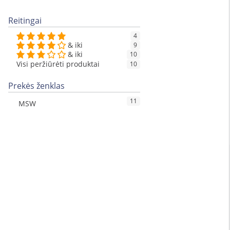
Reitingai
4
& iki
9
& iki
10
Visi peržiūrėti produktai
10
Prekės ženklas
11
MSW