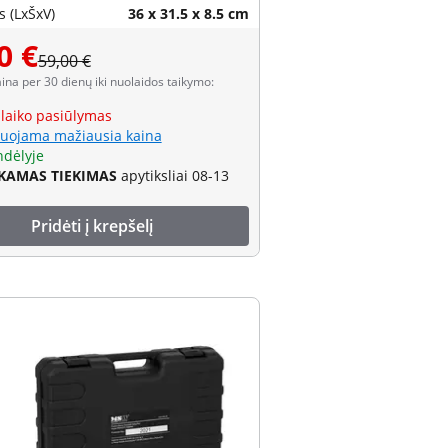
 (LxŠxV)
36 x 31.5 x 8.5 cm
0 €
59,00 €
aina per 30 dienų iki nuolaidos taikymo:
 laiko pasiūlymas
uojama mažiausia kaina
ndėlyje
AMAS TIEKIMAS
apytiksliai 08-13
Pridėti į krepšelį