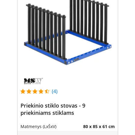
(4)
Priekinio stiklo stovas - 9
priekiniams stiklams
Matmenys (LxŠxV)
80 x 85 x 61 cm