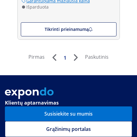
Garantuojama mažiausia kaina
Išparduota
Tikrinti prieinamumą
Pirmas
Paskutinis
1
Klientų aptarnavimas
Susisiekite su mumis
Grąžinimų portalas