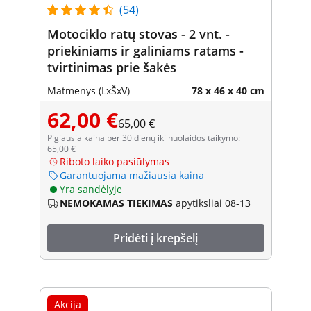
(54)
Motociklo ratų stovas - 2 vnt. -
priekiniams ir galiniams ratams -
tvirtinimas prie šakės
Matmenys (LxŠxV)
78 x 46 x 40 cm
62,00 €
65,00 €
Pigiausia kaina per 30 dienų iki nuolaidos taikymo:
65,00 €
Riboto laiko pasiūlymas
Garantuojama mažiausia kaina
Yra sandėlyje
NEMOKAMAS TIEKIMAS
apytiksliai 08-13
Pridėti į krepšelį
Akcija