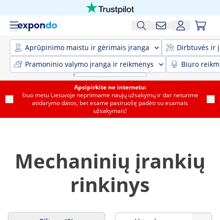
Aprūpinimo maistu ir gėrimais įranga
Dirbtuvės ir 
Pramoninio valymo įranga ir reikmenys
Biuro reik
Apsipirkite ne internetu:
šiuo metu Lietuvoje nepriimame naujų užsakymų ir dar neturime
atidarymo datos, bet esame pasiruošę padėti su esamais
užsakymais!
Mechaninių įrankių
rinkinys