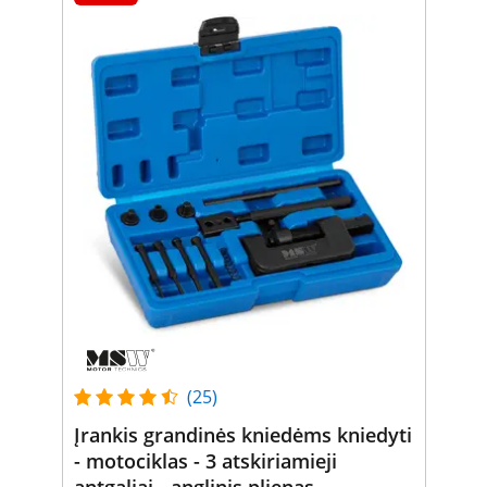
(25)
Įrankis grandinės kniedėms kniedyti
- motociklas - 3 atskiriamieji
antgaliai - anglinis plienas