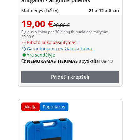
Matmenys (LxŠxV)
21 x 12 x 6 cm
19,00 €
20,00 €
Pigiausia kaina per 30 dienų iki nuolaidos taikymo:
20,00 €
Riboto laiko pasiūlymas
Garantuojama mažiausia kaina
Yra sandėlyje
NEMOKAMAS TIEKIMAS
apytiksliai 08-13
Pridėti į krepšelį
Akcija
Populiarus