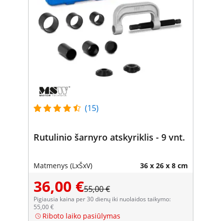
(15)
Rutulinio šarnyro atskyriklis - 9 vnt.
Matmenys (LxŠxV)
36 x 26 x 8 cm
36,00 €
55,00 €
Pigiausia kaina per 30 dienų iki nuolaidos taikymo:
55,00 €
Riboto laiko pasiūlymas