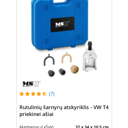
(7)
Rutulinių šarnyrų atskyriklis - VW T4
priekinei ašiai
Matmenys (LxŠxV)
37 x 34 x 10.5 cm