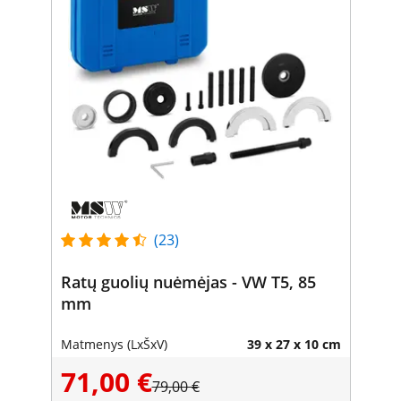
(23)
Ratų guolių nuėmėjas - VW T5, 85
mm
Matmenys (LxŠxV)
39 x 27 x 10 cm
71,00 €
79,00 €