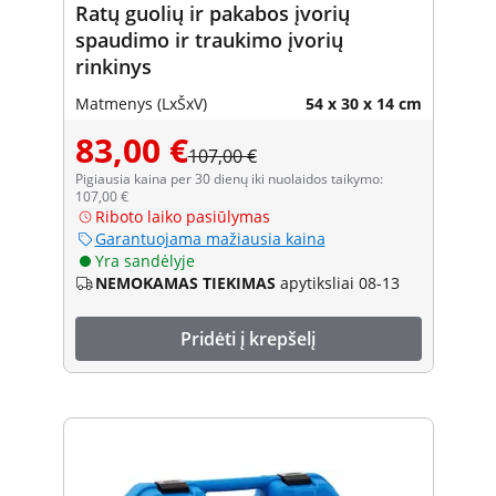
Ratų guolių ir pakabos įvorių
spaudimo ir traukimo įvorių
rinkinys
Matmenys (LxŠxV)
54 x 30 x 14 cm
83,00 €
107,00 €
Pigiausia kaina per 30 dienų iki nuolaidos taikymo:
107,00 €
Riboto laiko pasiūlymas
Garantuojama mažiausia kaina
Yra sandėlyje
NEMOKAMAS TIEKIMAS
apytiksliai 08-13
Pridėti į krepšelį