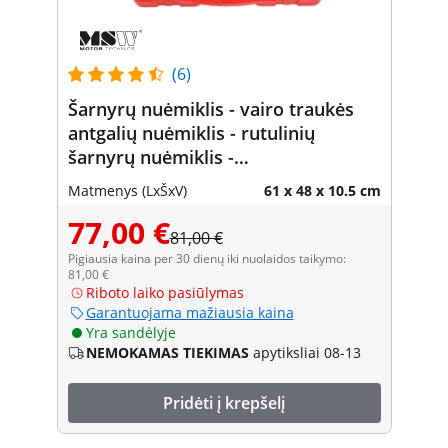
(6)
Šarnyrų nuėmiklis - vairo traukės
antgalių nuėmiklis - rutulinių
šarnyrų nuėmiklis -
mikroautobusams, pikapams,
Matmenys (LxŠxV)
61 x 48 x 10.5 cm
furgonams arba SUV - 21 vnt.
77,00 €
81,00 €
Pigiausia kaina per 30 dienų iki nuolaidos taikymo:
81,00 €
Riboto laiko pasiūlymas
Garantuojama mažiausia kaina
Yra sandėlyje
NEMOKAMAS TIEKIMAS
apytiksliai 08-13
Pridėti į krepšelį