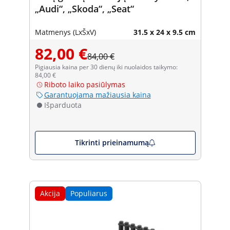
„Audi“, „Skoda“, „Seat“
Matmenys (LxŠxV)
31.5 x 24 x 9.5 cm
82,00 €
84,00 €
Pigiausia kaina per 30 dienų iki nuolaidos taikymo:
84,00 €
Riboto laiko pasiūlymas
Garantuojama mažiausia kaina
Išparduota
Tikrinti prieinamumą
Akcija
Populiarus