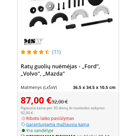
(11)
Ratų guolių nuėmėjas - „Ford“,
„Volvo“, „Mazda“
Matmenys (LxŠxV)
36.5 x 34.5 x 10.5 cm
87,00 €
92,00 €
Pigiausia kaina per 30 dienų iki nuolaidos taikymo:
92,00 €
Riboto laiko pasiūlymas
Garantuojama mažiausia kaina
Yra sandėlyje