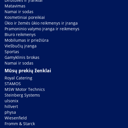
Dirbtuvės ir įrankiai
Matavimas
Namai ir sodas
Kosmetiniai poreikiai
Ūkio ir žemės ūkio reikmenys ir įranga
Pramoninio valymo įranga ir reikmenys
Biuro reikmenys
Mobilumas ir priežiūra
Viešbučių įranga
Sportas
Gamyklinis brokas
Namai ir sodas
Mūsų prekių ženklai
Royal Catering
STAMOS
MSW Motor Technics
Steinberg Systems
ulsonix
hillvert
physa
Wiesenfield
Fromm & Starck