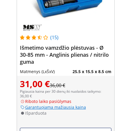
(15)
Išmetimo vamzdžio plėstuvas - Ø
30-85 mm - Anglinis plienas / nitrilo
guma
Matmenys (LxŠxV)
25.5 x 15.5 x 8.5 cm
31,00 €
36,00 €
Pigiausia kaina per 30 dienų iki nuolaidos taikymo:
36,00 €
Riboto laiko pasiūlymas
Garantuojama mažiausia kaina
Išparduota