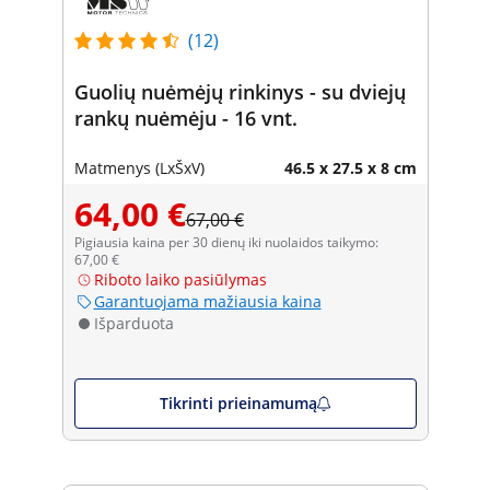
(12)
Guolių nuėmėjų rinkinys - su dviejų
rankų nuėmėju - 16 vnt.
Matmenys (LxŠxV)
46.5 x 27.5 x 8 cm
64,00 €
67,00 €
Pigiausia kaina per 30 dienų iki nuolaidos taikymo:
67,00 €
Riboto laiko pasiūlymas
Garantuojama mažiausia kaina
Išparduota
Tikrinti prieinamumą