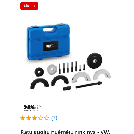
Akcija
(7)
Ratų guolių nuėmėjų rinkinys - VW,