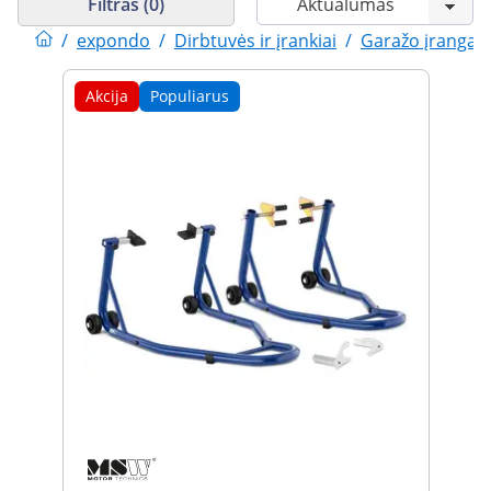
Filtras (0)
/
expondo
/
Dirbtuvės ir įrankiai
/
Garažo įranga
Akcija
Populiarus