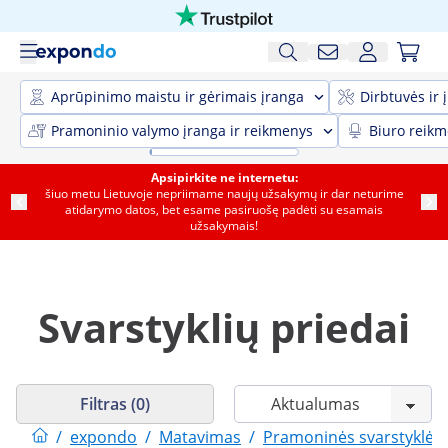
Aprūpinimo maistu ir gėrimais įranga
Dirbtuvės ir 
Pramoninio valymo įranga ir reikmenys
Biuro reik
Apsipirkite ne internetu:
šiuo metu Lietuvoje nepriimame naujų užsakymų ir dar neturime
atidarymo datos, bet esame pasiruošę padėti su esamais
užsakymais!
Svarstyklių priedai
Filtras (0)
/
expondo
/
Matavimas
/
Pramoninės svarstyklės