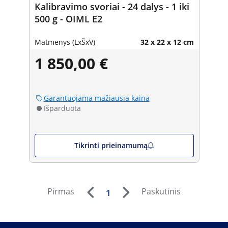
Kalibravimo svoriai - 24 dalys - 1 iki
500 g - OIML E2
Matmenys (LxŠxV)
32 x 22 x 12 cm
1 850,00 €
Garantuojama mažiausia kaina
Išparduota
Tikrinti prieinamumą
Pirmas
Paskutinis
1