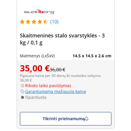
(10)
Skaitmeninės stalo svarstyklės - 3
kg / 0,1 g
Matmenys (LxŠxV)
14.5 x 14.5 x 2.6 cm
35,00 €
36,00 €
Pigiausia kaina per 30 dienų iki nuolaidos taikymo:
36,00 €
Riboto laiko pasiūlymas
Garantuojama mažiausia kaina
Išparduota
Tikrinti prieinamumą