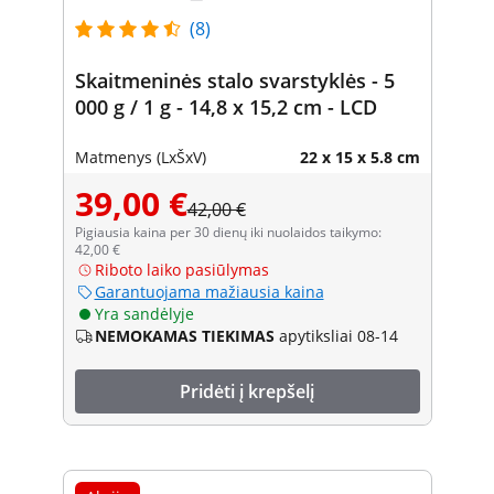
(8)
Skaitmeninės stalo svarstyklės - 5
000 g / 1 g - 14,8 x 15,2 cm - LCD
Matmenys (LxŠxV)
22 x 15 x 5.8 cm
39,00 €
42,00 €
Pigiausia kaina per 30 dienų iki nuolaidos taikymo:
42,00 €
Riboto laiko pasiūlymas
Garantuojama mažiausia kaina
Yra sandėlyje
NEMOKAMAS TIEKIMAS
apytiksliai 08-14
Pridėti į krepšelį