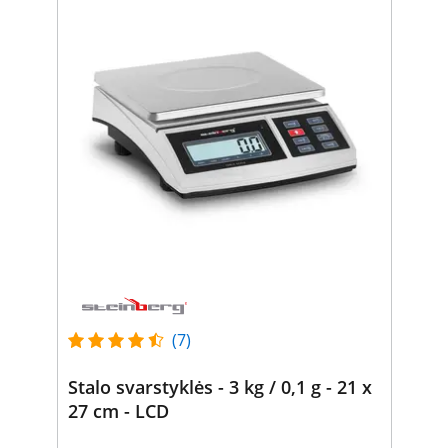
(7)
Stalo svarstyklės - 3 kg / 0,1 g - 21 x
27 cm - LCD