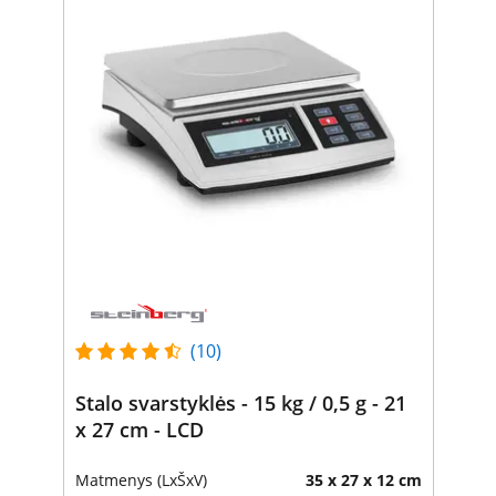
(10)
Stalo svarstyklės - 15 kg / 0,5 g - 21
x 27 cm - LCD
Matmenys (LxŠxV)
35 x 27 x 12 cm