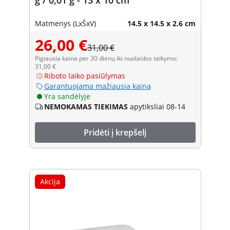
Matmenys (LxŠxV)
14.5 x 14.5 x 2.6 cm
26,00 €
31,00 €
Pigiausia kaina per 30 dienų iki nuolaidos taikymo:
31,00 €
Riboto laiko pasiūlymas
Garantuojama mažiausia kaina
Yra sandėlyje
NEMOKAMAS TIEKIMAS
apytiksliai 08-14
Pridėti į krepšelį
Akcija