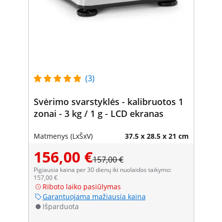
(3)
Svėrimo svarstyklės - kalibruotos 1
zonai - 3 kg / 1 g - LCD ekranas
Matmenys (LxŠxV)
37.5 x 28.5 x 21 cm
156,00 €
157,00 €
Pigiausia kaina per 30 dienų iki nuolaidos taikymo:
157,00 €
Riboto laiko pasiūlymas
Garantuojama mažiausia kaina
Išparduota