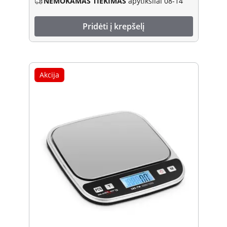
NEMOKAMAS TIEKIMAS
apytiksliai 08-14
Pridėti į krepšelį
Akcija