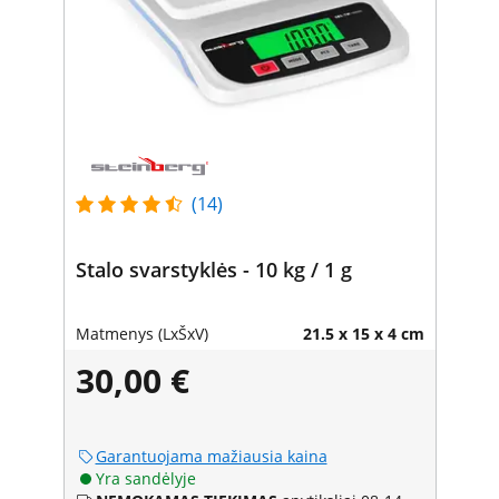
(14)
Stalo svarstyklės - 10 kg / 1 g
Matmenys (LxŠxV)
21.5 x 15 x 4 cm
30,00 €
Garantuojama mažiausia kaina
Yra sandėlyje