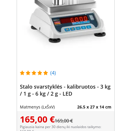
(4)
Stalo svarstyklės - kalibruotos - 3 kg
/ 1 g - 6 kg / 2 g - LED
Matmenys (LxŠxV)
26.5 x 27 x 14 cm
165,00 €
169,00 €
Pigiausia kaina per 30 dienų iki nuolaidos taikymo: