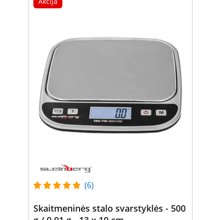
Akcija
(6)
Skaitmeninės stalo svarstyklės - 500
g / 0,01 g - 13 x 10 cm