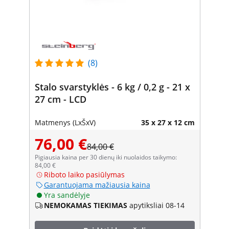
(8)
Stalo svarstyklės - 6 kg / 0,2 g - 21 x
27 cm - LCD
Matmenys (LxŠxV)
35 x 27 x 12 cm
76,00 €
84,00 €
Pigiausia kaina per 30 dienų iki nuolaidos taikymo:
84,00 €
Riboto laiko pasiūlymas
Garantuojama mažiausia kaina
Yra sandėlyje
NEMOKAMAS TIEKIMAS
apytiksliai 08-14