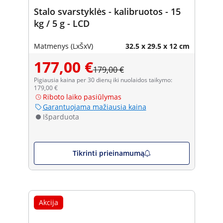
Stalo svarstyklės - kalibruotos - 15
kg / 5 g - LCD
Matmenys (LxŠxV)
32.5 x 29.5 x 12 cm
177,00 €
179,00 €
Pigiausia kaina per 30 dienų iki nuolaidos taikymo:
179,00 €
Riboto laiko pasiūlymas
Garantuojama mažiausia kaina
Išparduota
Tikrinti prieinamumą
Akcija