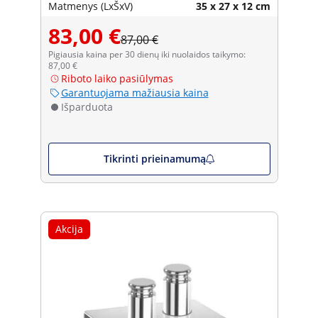
Matmenys (LxŠxV)
35 x 27 x 12 cm
83,00 €
87,00 €
Pigiausia kaina per 30 dienų iki nuolaidos taikymo:
87,00 €
Riboto laiko pasiūlymas
Garantuojama mažiausia kaina
Išparduota
Tikrinti prieinamumą
Akcija