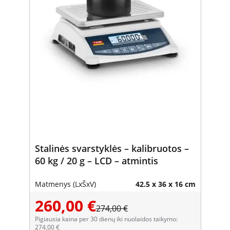
Stalinės svarstyklės – kalibruotos –
60 kg / 20 g – LCD – atmintis
Matmenys (LxŠxV)
42.5 x 36 x 16 cm
260,00 €
274,00 €
Pigiausia kaina per 30 dienų iki nuolaidos taikymo:
274,00 €