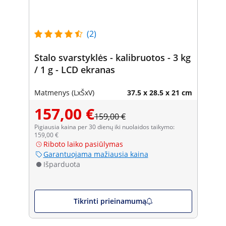
(2)
Stalo svarstyklės - kalibruotos - 3 kg
/ 1 g - LCD ekranas
Matmenys (LxŠxV)
37.5 x 28.5 x 21 cm
157,00 €
159,00 €
Pigiausia kaina per 30 dienų iki nuolaidos taikymo:
159,00 €
Riboto laiko pasiūlymas
Garantuojama mažiausia kaina
Išparduota
Tikrinti prieinamumą