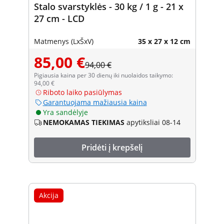
Stalo svarstyklės - 30 kg / 1 g - 21 x
27 cm - LCD
Matmenys (LxŠxV)
35 x 27 x 12 cm
85,00 €
94,00 €
Pigiausia kaina per 30 dienų iki nuolaidos taikymo:
94,00 €
Riboto laiko pasiūlymas
Garantuojama mažiausia kaina
Yra sandėlyje
NEMOKAMAS TIEKIMAS
apytiksliai 08-14
Pridėti į krepšelį
Akcija