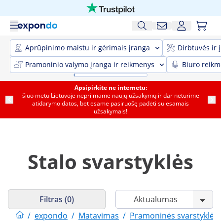
Aprūpinimo maistu ir gėrimais įranga
Dirbtuvės ir 
Pramoninio valymo įranga ir reikmenys
Biuro reik
Apsipirkite ne internetu:
šiuo metu Lietuvoje nepriimame naujų užsakymų ir dar neturime
atidarymo datos, bet esame pasiruošę padėti su esamais
užsakymais!
Stalo svarstyklės
Filtras (0)
/
expondo
/
Matavimas
/
Pramoninės svarstyklės