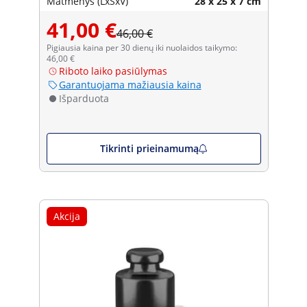
Matmenys (LxŠxV)
28 x 25 x 7 cm
41,00 €
46,00 €
Pigiausia kaina per 30 dienų iki nuolaidos taikymo:
46,00 €
Riboto laiko pasiūlymas
Garantuojama mažiausia kaina
Išparduota
Tikrinti prieinamumą
Akcija