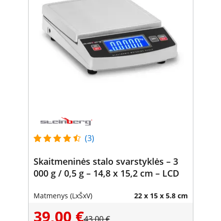
(3)
Skaitmeninės stalo svarstyklės – 3
000 g / 0,5 g – 14,8 x 15,2 cm – LCD
Matmenys (LxŠxV)
22 x 15 x 5.8 cm
39,00 €
43,00 €