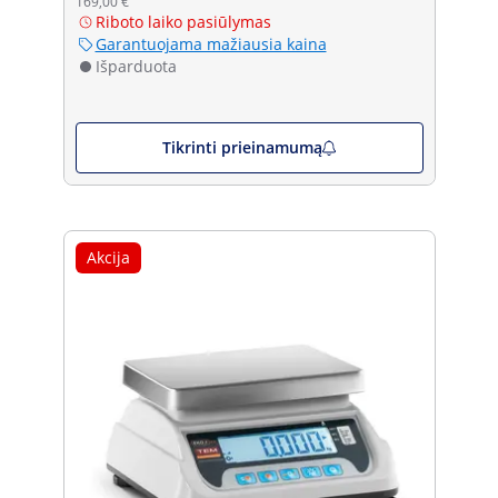
169,00 €
Riboto laiko pasiūlymas
Garantuojama mažiausia kaina
Išparduota
Tikrinti prieinamumą
Akcija