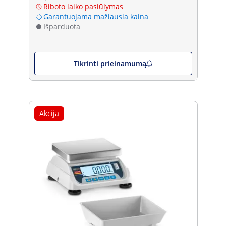
Riboto laiko pasiūlymas
Garantuojama mažiausia kaina
Išparduota
Tikrinti prieinamumą
Akcija