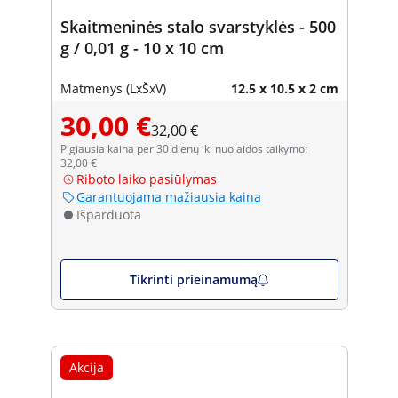
Skaitmeninės stalo svarstyklės - 500
g / 0,01 g - 10 x 10 cm
Matmenys (LxŠxV)
12.5 x 10.5 x 2 cm
30,00 €
32,00 €
Pigiausia kaina per 30 dienų iki nuolaidos taikymo:
32,00 €
Riboto laiko pasiūlymas
Garantuojama mažiausia kaina
Išparduota
Tikrinti prieinamumą
Akcija