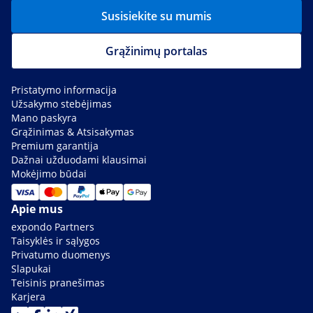
Susisiekite su mumis
Grąžinimų portalas
Pristatymo informacija
Užsakymo stebėjimas
Mano paskyra
Grąžinimas & Atsisakymas
Premium garantija
Dažnai užduodami klausimai
Mokėjimo būdai
Apie mus
expondo Partners
Taisyklės ir sąlygos
Privatumo duomenys
Slapukai
Teisinis pranešimas
Karjera