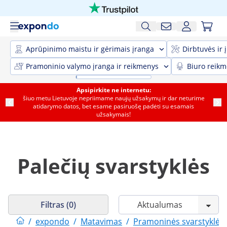
Aprūpinimo maistu ir gėrimais įranga
Dirbtuvės ir 
Pramoninio valymo įranga ir reikmenys
Biuro reik
Apsipirkite ne internetu:
šiuo metu Lietuvoje nepriimame naujų užsakymų ir dar neturime
atidarymo datos, bet esame pasiruošę padėti su esamais
užsakymais!
Palečių svarstyklės
Filtras (0)
/
expondo
/
Matavimas
/
Pramoninės svarstyklės