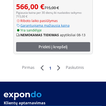
566,00 €
715,00 €
Pigiausia kaina per 30 dienų iki nuolaidos taikymo:
715,00 €
Riboto laiko pasiūlymas
Garantuojama mažiausia kaina
Yra sandėlyje
NEMOKAMAS TIEKIMAS
apytiksliai 08-13
Pridėti į krepšelį
Pirmas
Paskutinis
1
Klientų aptarnavimas