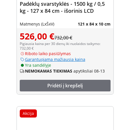
Padėklų svarstyklės - 1500 kg / 0,5
kg - 127 x 84 cm - išorinis LCD
Matmenys (LxŠxV)
121 x 84 x 10 cm
526,00 €
732,00 €
Pigiausia kaina per 30 dienų iki nuolaidos taikymo:
732,00 €
Riboto laiko pasiūlymas
Garantuojama mažiausia kaina
Yra sandėlyje
NEMOKAMAS TIEKIMAS
apytiksliai 08-13
Pridėti į krepšelį
Akcija