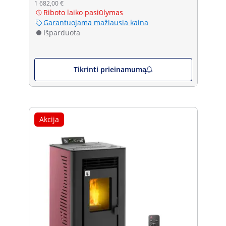
1 682,00 €
Riboto laiko pasiūlymas
Garantuojama mažiausia kaina
Išparduota
Tikrinti prieinamumą
Akcija