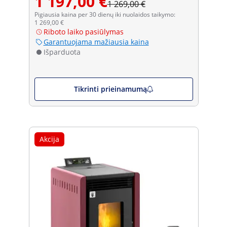
1 197,00 €
1 269,00 €
Pigiausia kaina per 30 dienų iki nuolaidos taikymo:
1 269,00 €
Riboto laiko pasiūlymas
Garantuojama mažiausia kaina
Išparduota
Tikrinti prieinamumą
Akcija