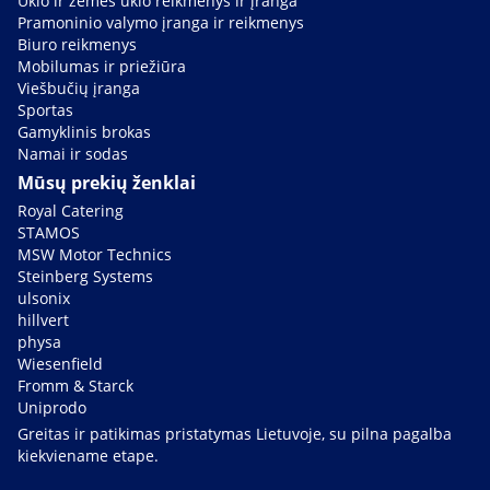
Ūkio ir žemės ūkio reikmenys ir įranga
Pramoninio valymo įranga ir reikmenys
Biuro reikmenys
Mobilumas ir priežiūra
Viešbučių įranga
Sportas
Gamyklinis brokas
Namai ir sodas
Mūsų prekių ženklai
Royal Catering
STAMOS
MSW Motor Technics
Steinberg Systems
ulsonix
hillvert
physa
Wiesenfield
Fromm & Starck
Uniprodo
Greitas ir patikimas pristatymas Lietuvoje, su pilna pagalba
kiekviename etape.