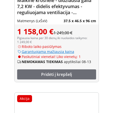
Malkinė krosnelė - didžiausia galia
7,2 KW - didelis efektyvumas -
reguliuojama ventiliacija -
aukščiausios kokybės plienas ir
Matmenys (LxŠxV)
37.5 x 46.5 x 96 cm
ketus
1 158,00 €
1 249,00 €
Pigiausia kaina per 30 dienų iki nuolaidos taikymo:
1 249,00 €
Riboto laiko pasiūlymas
Garantuojama mažiausia kaina
Paskutiniai vienetai! Liko vienetų: 1
NEMOKAMAS TIEKIMAS
apytiksliai 08-13
Pridėti į krepšelį
Akcija