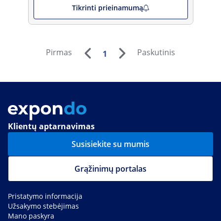
Tikrinti prieinamumą
Pirmas
Paskutinis
1
Klientų aptarnavimas
Susisiekite su mumis
Grąžinimų portalas
Pristatymo informacija
Užsakymo stebėjimas
Mano paskyra