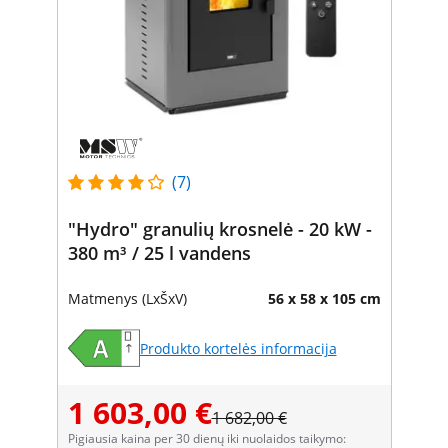
(7)
"Hydro" granulių krosnelė - 20 kW -
380 m³ / 25 l vandens
Matmenys (LxŠxV)
56 x 58 x 105 cm
Produkto kortelės informacija
1 603,00 €
1 682,00 €
Pigiausia kaina per 30 dienų iki nuolaidos taikymo: