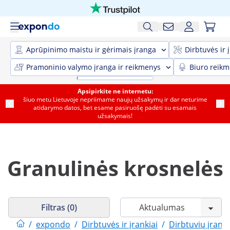
Aprūpinimo maistu ir gėrimais įranga
Dirbtuvės ir 
Pramoninio valymo įranga ir reikmenys
Biuro reik
Apsipirkite ne internetu:
šiuo metu Lietuvoje nepriimame naujų užsakymų ir dar neturime
atidarymo datos, bet esame pasiruošę padėti su esamais
užsakymais!
Granulinės krosnelės
Filtras (0)
/
expondo
/
Dirbtuvės ir įrankiai
/
Dirbtuvių įrang