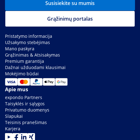
Susisiekite su mumis
Grąžinimų portalas
Pristatymo informacija
Užsakymo stebėjimas
Mano paskyra
Grąžinimas & Atsisakymas
Premium garantija
Dažnai užduodami klausimai
Mokėjimo būdai
Apie mus
expondo Partners
Taisyklės ir sąlygos
Privatumo duomenys
Slapukai
Teisinis pranešimas
Karjera