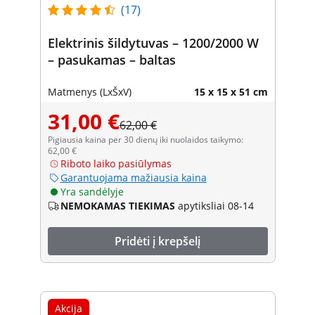
(17)
Elektrinis šildytuvas – 1200/2000 W
– pasukamas – baltas
Matmenys (LxŠxV)
15 x 15 x 51 cm
31,00 €
62,00 €
Pigiausia kaina per 30 dienų iki nuolaidos taikymo:
62,00 €
Riboto laiko pasiūlymas
Garantuojama mažiausia kaina
Yra sandėlyje
NEMOKAMAS TIEKIMAS
apytiksliai 08-14
Pridėti į krepšelį
Akcija