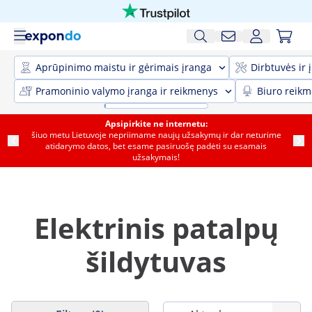
Aprūpinimo maistu ir gėrimais įranga
Dirbtuvės ir 
Pramoninio valymo įranga ir reikmenys
Biuro reik
Apsipirkite ne internetu:
šiuo metu Lietuvoje nepriimame naujų užsakymų ir dar neturime
atidarymo datos, bet esame pasiruošę padėti su esamais
užsakymais!
Elektrinis patalpų
šildytuvas