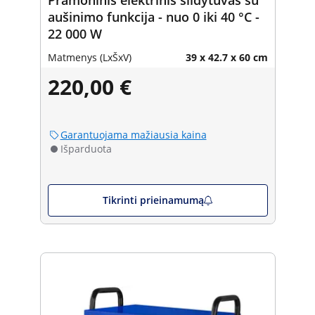
aušinimo funkcija - nuo 0 iki 40 °C -
22 000 W
Matmenys (LxŠxV)
39 x 42.7 x 60 cm
220,00 €
Garantuojama mažiausia kaina
Išparduota
Tikrinti prieinamumą