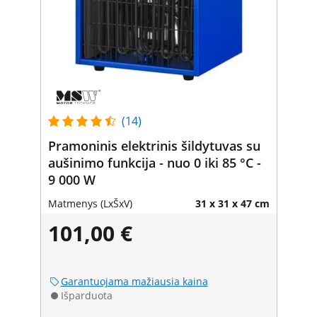
(14)
Pramoninis elektrinis šildytuvas su
aušinimo funkcija - nuo 0 iki 85 °C -
9 000 W
Matmenys (LxŠxV)
31 x 31 x 47 cm
101,00 €
Garantuojama mažiausia kaina
Išparduota