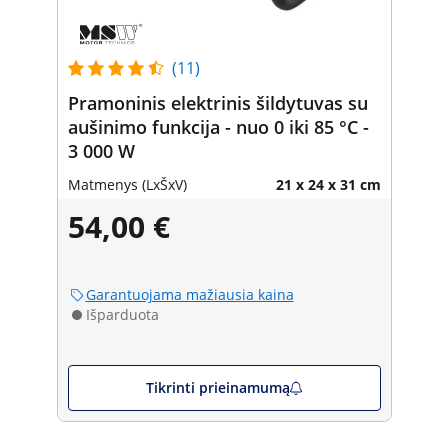
(11)
Pramoninis elektrinis šildytuvas su
aušinimo funkcija - nuo 0 iki 85 °C -
3 000 W
Matmenys (LxŠxV)
21 x 24 x 31 cm
54,00 €
Garantuojama mažiausia kaina
Išparduota
Tikrinti prieinamumą