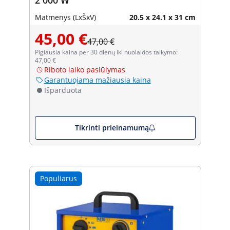
Matmenys (LxŠxV)
20.5 x 24.1 x 31 cm
45,00 €
47,00 €
Pigiausia kaina per 30 dienų iki nuolaidos taikymo:
47,00 €
Riboto laiko pasiūlymas
Garantuojama mažiausia kaina
Išparduota
Tikrinti prieinamumą
Populiarus