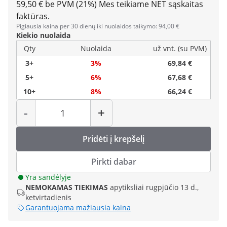
59,50 € be PVM (21%)
Mes teikiame NET sąskaitas
faktūras.
Pigiausia kaina per 30 dienų iki nuolaidos taikymo: 94,00 €
Kiekio nuolaida
Qty
Nuolaida
už vnt. (su PVM)
3+
3%
69,84 €
5+
6%
67,68 €
10+
8%
66,24 €
Kiekis
-
+
Pridėti į krepšelį
Pirkti dabar
Yra sandėlyje
NEMOKAMAS TIEKIMAS
apytiksliai rugpjūčio 13 d.,
ketvirtadienis
Garantuojama mažiausia kaina