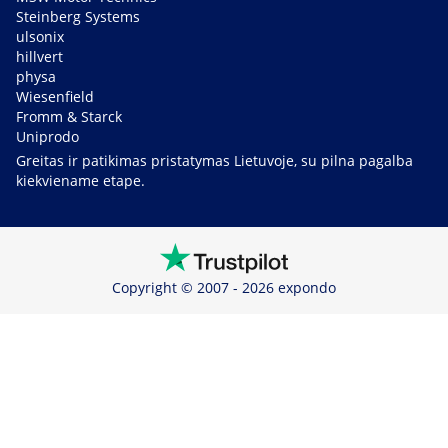
Steinberg Systems
ulsonix
hillvert
physa
Wiesenfield
Fromm & Starck
Uniprodo
Greitas ir patikimas pristatymas Lietuvoje, su pilna pagalba
kiekviename etape.
Copyright © 2007 - 2026 expondo