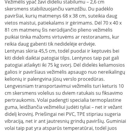
Vežimėlis ypač žavi dideliu stabilumu – 2,6 cm
skersmens stabilizuojančiu vamzdžiu. Du padėklo
paviršiai, kurių matmenys 68 x 38 cm, suteikia daug
vietos maistui, patiekalams ir gėrimams. Dėl 70 x 40 x
81 cm matmenų šis nerūdijančio plieno vežimėlis
puikiai tinka mažoms virtuvėms ar restoranams, kur
reikia daug gabenti tik nedidelėje erdvėje.
Lentynas skiria 45,5 cm, todėl puodai ir keptuvės bei
kiti dideli daiktai patogiai tilps. Lentynos taip pat gali
patogiai atlaikyti iki 75 kg svorį. Dėl didelės keliamosios
galios ir paviršiaus vežimėlis apsaugo nuo nereikalingų
kelionių ir palengvina jūsų verslo procedūras.
Lengvesniam transportavimui vežimėlis turi keturis 10
cm skersmens volelius su dviem ratukais su fiksavimo
pertraukomis. Volai padengti specialia termoplastine
guma, leidžiančia vežimėliui judėti tyliai – net ir vežant
didelį krovinį. Priešingai nei PVC, TPE stipriau sugeria
vibraciją, net ir ant jautresnių grindų paviršių. Guminiai
volai taip pat yra atsparūs temperatūrai, todėl juos