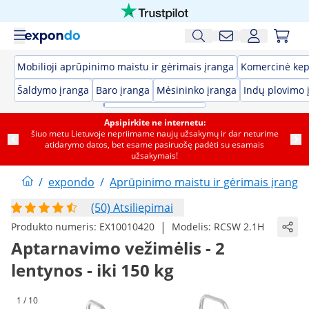
Mobilioji aprūpinimo maistu ir gėrimais įranga
Komercinė kep
Šaldymo įranga
Baro įranga
Mėsininko įranga
Indų plovimo 
Apsipirkite ne internetu:
šiuo metu Lietuvoje nepriimame naujų užsakymų ir dar neturime
atidarymo datos, bet esame pasiruošę padėti su esamais
užsakymais!
/
expondo
/
Aprūpinimo maistu ir gėrimais įranga
(50) Atsiliepimai
|
Produkto numeris:
EX10010420
Modelis:
RCSW 2.1H
Aptarnavimo vežimėlis - 2
lentynos - iki 150 kg
1 / 10