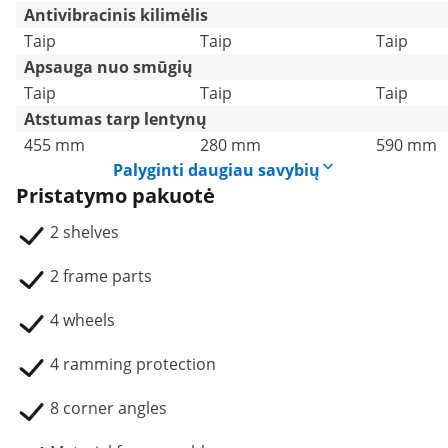
Antivibracinis kilimėlis
Taip
Taip
Taip
Apsauga nuo smūgių
Taip
Taip
Taip
Atstumas tarp lentynų
455 mm
280 mm
590 mm
Palyginti daugiau savybių
Pristatymo pakuotė
2 shelves
2 frame parts
4 wheels
4 ramming protection
8 corner angles