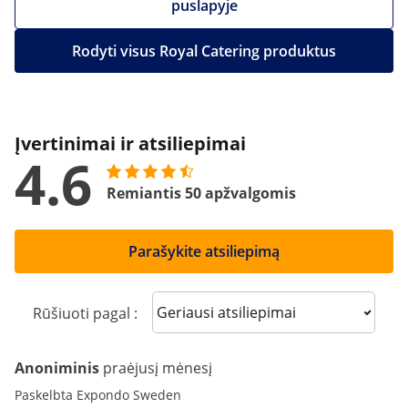
puslapyje
Rodyti visus Royal Catering produktus
Įvertinimai ir atsiliepimai
4.6
Remiantis 50 apžvalgomis
Parašykite atsiliepimą
Sort reviews
Rūšiuoti pagal :
Anoniminis
praėjusį mėnesį
Paskelbta Expondo Sweden