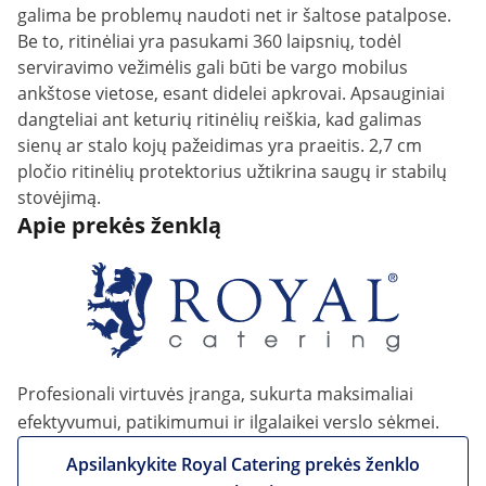
galima be problemų naudoti net ir šaltose patalpose.
Be to, ritinėliai yra pasukami 360 laipsnių, todėl
serviravimo vežimėlis gali būti be vargo mobilus
ankštose vietose, esant didelei apkrovai. Apsauginiai
dangteliai ant keturių ritinėlių reiškia, kad galimas
sienų ar stalo kojų pažeidimas yra praeitis. 2,7 cm
pločio ritinėlių protektorius užtikrina saugų ir stabilų
stovėjimą.
Apie prekės ženklą
Profesionali virtuvės įranga, sukurta maksimaliai
efektyvumui, patikimumui ir ilgalaikei verslo sėkmei.
Apsilankykite Royal Catering prekės ženklo