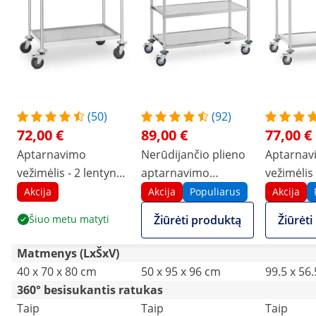
(50)
(92)
72,00 €
89,00 €
77,00 €
Aptarnavimo
Nerūdijančio plieno
Aptarnav
vežimėlis - 2 lentynos
aptarnavimo
vežimėlis -
- iki 150 kg
vežimėlis - 3 lentynos
iki 200 kg 
Akcija
Akcija
Populiarus
Akcija
- iki 500 kg
stabdžiai
Šiuo metu matyti
Žiūrėti produktą
Žiūrėt
Matmenys (LxŠxV)
40 x 70 x 80 cm
50 x 95 x 96 cm
99.5 x 56
360° besisukantis ratukas
Taip
Taip
Taip