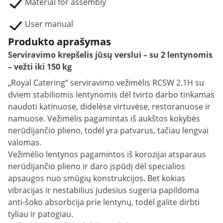
Material for assembly
User manual
Produkto aprašymas
Serviravimo krepšelis jūsų verslui – su 2 lentynomis
– vežti iki 150 kg
„Royal Catering“ serviravimo vežimėlis RCSW 2.1H su
dviem stabiliomis lentynomis dėl tvirto darbo tinkamas
naudoti katinuose, didelėse virtuvėse, restoranuose ir
namuose. Vežimėlis pagamintas iš aukštos kokybės
nerūdijančio plieno, todėl yra patvarus, tačiau lengvai
valomas.
Vežimėlio lentynos pagamintos iš korozijai atsparaus
nerūdijančio plieno ir daro įspūdį dėl specialios
apsaugos nuo smūgių konstrukcijos. Bet kokias
vibracijas ir nestabilius judesius sugeria papildoma
anti-šoko absorbcija prie lentynų, todėl galite dirbti
tyliau ir patogiau.