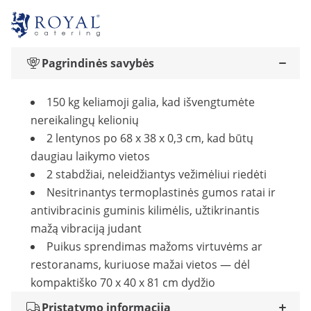
Pagrindinės savybės
150 kg keliamoji galia, kad išvengtumėte
nereikalingų kelionių
2 lentynos po 68 x 38 x 0,3 cm, kad būtų
daugiau laikymo vietos
2 stabdžiai, neleidžiantys vežimėliui riedėti
Nesitrinantys termoplastinės gumos ratai ir
antivibracinis guminis kilimėlis, užtikrinantis
mažą vibraciją judant
Puikus sprendimas mažoms virtuvėms ar
restoranams, kuriuose mažai vietos — dėl
kompaktiško 70 x 40 x 81 cm dydžio
Pristatymo informacija