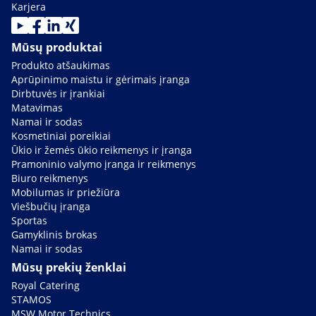
Karjera
Mūsų produktai
Produkto atšaukimas
Aprūpinimo maistu ir gėrimais įranga
Dirbtuvės ir įrankiai
Matavimas
Namai ir sodas
Kosmetiniai poreikiai
Ūkio ir žemės ūkio reikmenys ir įranga
Pramoninio valymo įranga ir reikmenys
Biuro reikmenys
Mobilumas ir priežiūra
Viešbučių įranga
Sportas
Gamyklinis brokas
Namai ir sodas
Mūsų prekių ženklai
Royal Catering
STAMOS
MSW Motor Technics