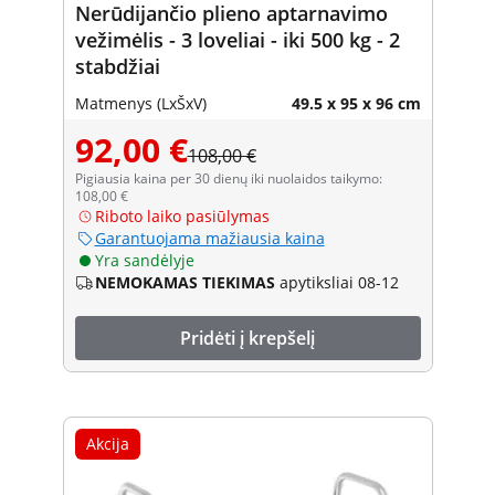
Nerūdijančio plieno aptarnavimo
vežimėlis - 3 loveliai - iki 500 kg - 2
stabdžiai
Matmenys (LxŠxV)
49.5 x 95 x 96 cm
92,00 €
108,00 €
Pigiausia kaina per 30 dienų iki nuolaidos taikymo:
108,00 €
Riboto laiko pasiūlymas
Garantuojama mažiausia kaina
Yra sandėlyje
NEMOKAMAS TIEKIMAS
apytiksliai 08-12
Pridėti į krepšelį
Akcija