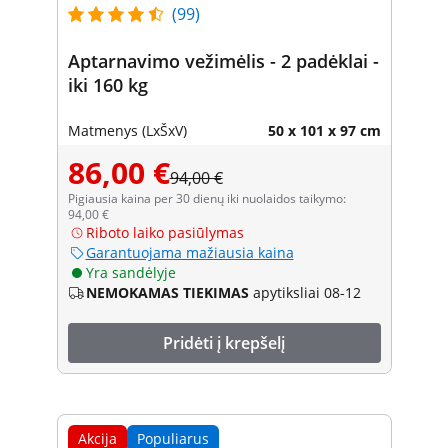
(99)
Aptarnavimo vežimėlis - 2 padėklai -
iki 160 kg
Matmenys (LxŠxV)
50 x 101 x 97 cm
86,00 €
94,00 €
Pigiausia kaina per 30 dienų iki nuolaidos taikymo:
94,00 €
Riboto laiko pasiūlymas
Garantuojama mažiausia kaina
Yra sandėlyje
NEMOKAMAS TIEKIMAS
apytiksliai 08-12
Pridėti į krepšelį
Akcija
Populiarus