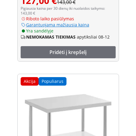
127,00 €
143,00 €
Pigiausia kaina per 30 dienų iki nuolaidos taikymo:
143,00 €
Riboto laiko pasiūlymas
Garantuojama mažiausia kaina
Yra sandėlyje
NEMOKAMAS TIEKIMAS
apytiksliai 08-12
Pridėti į krepšelį
Akcija
Populiarus