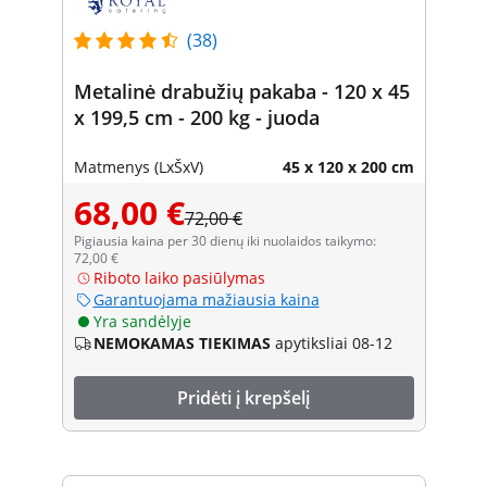
(38)
Metalinė drabužių pakaba - 120 x 45
x 199,5 cm - 200 kg - juoda
Matmenys (LxŠxV)
45 x 120 x 200 cm
68,00 €
72,00 €
Pigiausia kaina per 30 dienų iki nuolaidos taikymo:
72,00 €
Riboto laiko pasiūlymas
Garantuojama mažiausia kaina
Yra sandėlyje
NEMOKAMAS TIEKIMAS
apytiksliai 08-12
Pridėti į krepšelį