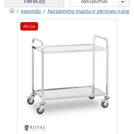
Filtras (0)
/
expondo
/
Aprūpinimo maistu ir gėrimais įranga
Akcija