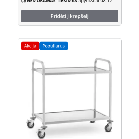
NEMOKAMAS TIEKIMAS
apytiksliai 08-12
Pridėti į krepšelį
Akcija
Populiarus