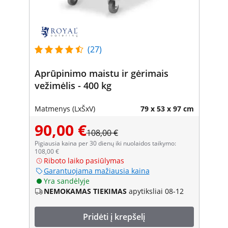
(27)
Aprūpinimo maistu ir gėrimais
vežimėlis - 400 kg
Matmenys (LxŠxV)
79 x 53 x 97 cm
90,00 €
108,00 €
Pigiausia kaina per 30 dienų iki nuolaidos taikymo:
108,00 €
Riboto laiko pasiūlymas
Garantuojama mažiausia kaina
Yra sandėlyje
NEMOKAMAS TIEKIMAS
apytiksliai 08-12
Pridėti į krepšelį