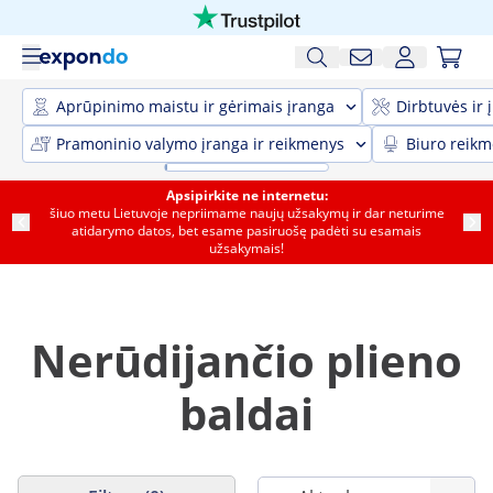
Aprūpinimo maistu ir gėrimais įranga
Dirbtuvės ir 
Pramoninio valymo įranga ir reikmenys
Biuro reik
Apsipirkite ne internetu:
šiuo metu Lietuvoje nepriimame naujų užsakymų ir dar neturime
atidarymo datos, bet esame pasiruošę padėti su esamais
užsakymais!
Nerūdijančio plieno
baldai