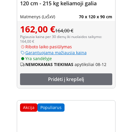
120 cm - 215 kg keliamoji galia
Matmenys (LxŠxV)
70 x 120 x 90 cm
162,00 €
164,00 €
Pigiausia kaina per 30 dienų iki nuolaidos taikymo:
164,00 €
Riboto laiko pasiūlymas
Garantuojama mažiausia kaina
Yra sandėlyje
NEMOKAMAS TIEKIMAS
apytiksliai 08-12
Pridėti į krepšelį
Akcija
Populiarus