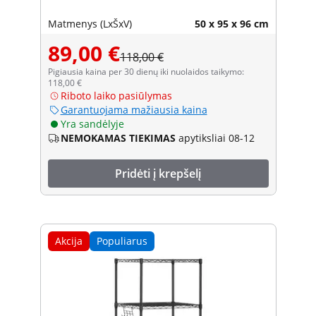
Matmenys (LxŠxV)
50 x 95 x 96 cm
89,00 €
118,00 €
Pigiausia kaina per 30 dienų iki nuolaidos taikymo:
118,00 €
Riboto laiko pasiūlymas
Garantuojama mažiausia kaina
Yra sandėlyje
NEMOKAMAS TIEKIMAS
apytiksliai 08-12
Pridėti į krepšelį
Akcija
Populiarus