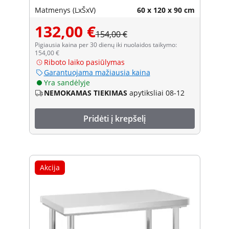
Matmenys (LxŠxV)
60 x 120 x 90 cm
132,00 €
154,00 €
Pigiausia kaina per 30 dienų iki nuolaidos taikymo:
154,00 €
Riboto laiko pasiūlymas
Garantuojama mažiausia kaina
Yra sandėlyje
NEMOKAMAS TIEKIMAS
apytiksliai 08-12
Pridėti į krepšelį
Akcija