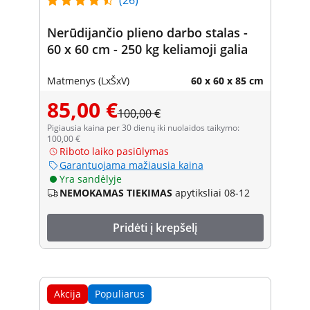
Nerūdijančio plieno darbo stalas -
60 x 60 cm - 250 kg keliamoji galia
Matmenys (LxŠxV)
60 x 60 x 85 cm
85,00 €
100,00 €
Pigiausia kaina per 30 dienų iki nuolaidos taikymo:
100,00 €
Riboto laiko pasiūlymas
Garantuojama mažiausia kaina
Yra sandėlyje
NEMOKAMAS TIEKIMAS
apytiksliai 08-12
Pridėti į krepšelį
Akcija
Populiarus