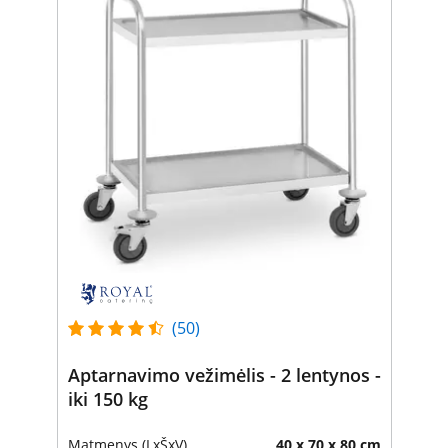
(50)
Aptarnavimo vežimėlis - 2 lentynos -
iki 150 kg
Matmenys (LxŠxV)
40 x 70 x 80 cm