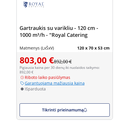
Gartraukis su varikliu - 120 cm -
1000 m³/h - "Royal Catering
Matmenys (LxŠxV)
120 x 70 x 53 cm
803,00 €
892,00 €
Pigiausia kaina per 30 dienų iki nuolaidos taikymo:
892,00 €
Riboto laiko pasiūlymas
Garantuojama mažiausia kaina
Išparduota
Tikrinti prieinamumą