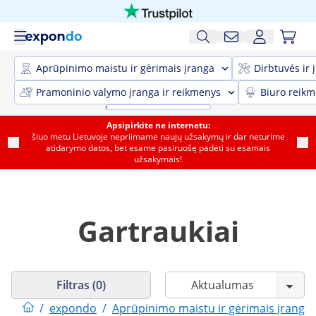
Aprūpinimo maistu ir gėrimais įranga
Dirbtuvės ir 
Pramoninio valymo įranga ir reikmenys
Biuro reik
Apsipirkite ne internetu:
šiuo metu Lietuvoje nepriimame naujų užsakymų ir dar neturime
atidarymo datos, bet esame pasiruošę padėti su esamais
užsakymais!
Gartraukiai
Filtras (0)
/
expondo
/
Aprūpinimo maistu ir gėrimais įranga