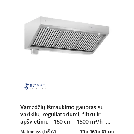
Vamzdžių ištraukimo gaubtas su
varikliu, reguliatoriumi, filtru ir
apšvietimu - 160 cm - 1500 m³/h -
Royal Catering
Matmenys (LxŠxV)
70 x 160 x 67 cm