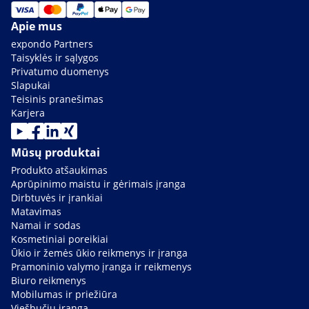
Apie mus
expondo Partners
Taisyklės ir sąlygos
Privatumo duomenys
Slapukai
Teisinis pranešimas
Karjera
Mūsų produktai
Produkto atšaukimas
Aprūpinimo maistu ir gėrimais įranga
Dirbtuvės ir įrankiai
Matavimas
Namai ir sodas
Kosmetiniai poreikiai
Ūkio ir žemės ūkio reikmenys ir įranga
Pramoninio valymo įranga ir reikmenys
Biuro reikmenys
Mobilumas ir priežiūra
Viešbučių įranga