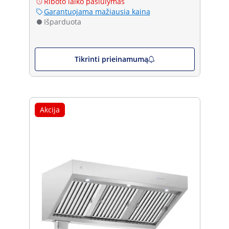
Riboto laiko pasiūlymas
Garantuojama mažiausia kaina
Išparduota
Tikrinti prieinamumą
Akcija