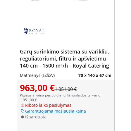
Garų surinkimo sistema su varikliu,
reguliatoriumi, filtru ir apšvietimu -
140 cm - 1500 m³/h - Royal Catering
Matmenys (LxŠxV)
70 x 140 x 67 cm
963,00 €
1 051,00 €
Pigiausia kaina per 30 dienų iki nuolaidos taikymo:
1 051,00 €
Riboto laiko pasiūlymas
Garantuojama mažiausia kaina
Išparduota