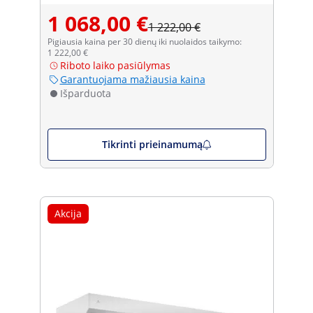
1 068,00 €
1 222,00 €
Pigiausia kaina per 30 dienų iki nuolaidos taikymo:
1 222,00 €
Riboto laiko pasiūlymas
Garantuojama mažiausia kaina
Išparduota
Tikrinti prieinamumą
Akcija