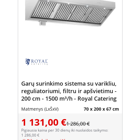
Garų surinkimo sistema su varikliu,
reguliatoriumi, filtru ir apšvietimu -
200 cm - 1500 m³/h - Royal Catering
Matmenys (LxŠxV)
70 x 200 x 67 cm
1 131,00 €
1 286,00 €
Pigiausia kaina per 30 dienų iki nuolaidos taikymo:
1 286,00 €