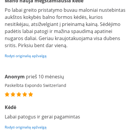
Mano nauja mėgstamiausia kėdė
Po labai greito pristatymo buvau maloniai nustebintas
aukštos kokybės balno formos kėdės, kurios
nesitikėjau, atsižvelgiant į prieinamą kainą. Sėdėjimo
padėtis labai patogi ir mažina spaudimą apatinei
nugaros daliai. Geriau kraujotakuojama visa dubens
sritis. Pirksiu bent dar vieną.
Rodyti originalią apžvalgą
Anonym
prieš 10 mėnesių
Paskelbta Expondo Switzerland
Kėdė
Labai patogus ir gerai pagamintas
Rodyti originalią apžvalgą