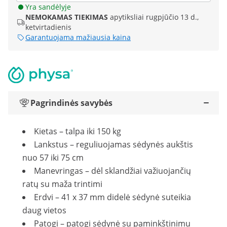
Yra sandėlyje
NEMOKAMAS TIEKIMAS
apytiksliai rugpjūčio 13 d.,
ketvirtadienis
Garantuojama mažiausia kaina
Pagrindinės savybės
Kietas – talpa iki 150 kg
Lankstus – reguliuojamas sėdynės aukštis
nuo 57 iki 75 cm
Manevringas – dėl sklandžiai važiuojančių
ratų su maža trintimi
Erdvi – 41 x 37 mm didelė sėdynė suteikia
daug vietos
Patogi – patogi sėdynė su paminkštinimu