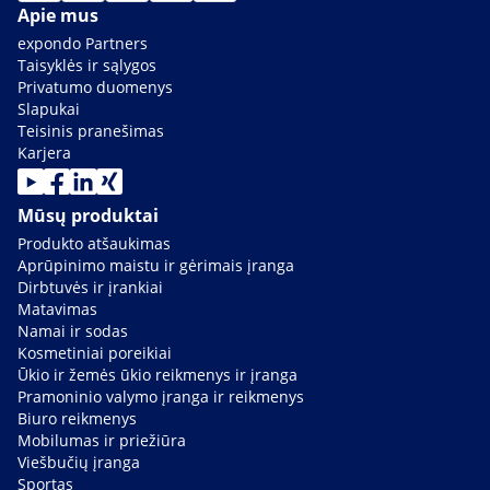
Apie mus
expondo Partners
Taisyklės ir sąlygos
Privatumo duomenys
Slapukai
Teisinis pranešimas
Karjera
Mūsų produktai
Produkto atšaukimas
Aprūpinimo maistu ir gėrimais įranga
Dirbtuvės ir įrankiai
Matavimas
Namai ir sodas
Kosmetiniai poreikiai
Ūkio ir žemės ūkio reikmenys ir įranga
Pramoninio valymo įranga ir reikmenys
Biuro reikmenys
Mobilumas ir priežiūra
Viešbučių įranga
Sportas