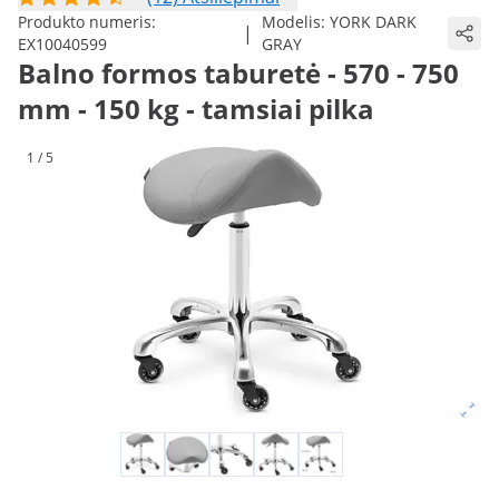
Produkto numeris:
Modelis:
YORK DARK
|
EX10040599
GRAY
Balno formos taburetė - 570 - 750
mm - 150 kg - tamsiai pilka
1 / 5