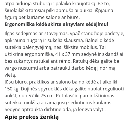
atpalaiduoja stuburą ir palaiko kraujotaką. Be to,
šiuolaikiški tamsiai pilki apmušalai puikiai išpjauna
figūrą bet kuriame salone ar biure.
Ergonomiška kėdė skirta aktyviam sėdėjimui
Ilgas sėdėjimas ar stovėjimas, ypač standžioje padėtyje,
apkrauna nugarą ir sukelia skausmą. Balnelio kėdė
suteikia palengvėjimą, nes išliksite mobilūs. Tai
užtikrina ergonomiška, 41 x 37 mm sėdynė ir sklandžiai
besisukantys ratukai ant rėmo. Ratukų dėka galite be
vargo nustumti arba patraukti darbo kėdę į norimą
vietą.
Jūsų biuro, praktikos ar salono balno kėdė atlaiko iki
150 kg. Dujinės spyruoklės dėka galite nuolat reguliuoti
aukštį nuo 57 iki 75 cm. Putplasčio paminkštinimas
suteikia minkštą atramą jūsų sėdintiems kaulams.
Sėdynė aptraukta dirbtine oda, ją lengva valyti.
Apie prekės ženklą