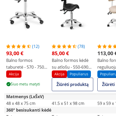
(12)
(78)
93,00 €
85,00 €
113,00 
Balno formos
Balno formos kėdė
Balno for
taburetė - 570 - 750
su atlošu - 550-690
reguliuoj
mm - 150 kg - tamsiai
mm - 150 kg - juoda
ir sėdynės
Akcija
Akcija
Populiarus
Populiar
pilka
51-65 cm 
Šiuo metu matyti
Žiūrėti produktą
Žiūrėt
kreminė, 
Matmenys (LxŠxV)
48 x 48 x 75 cm
41.5 x 51 x 98 cm
59 x 59 x
360° besisukanti kėdė