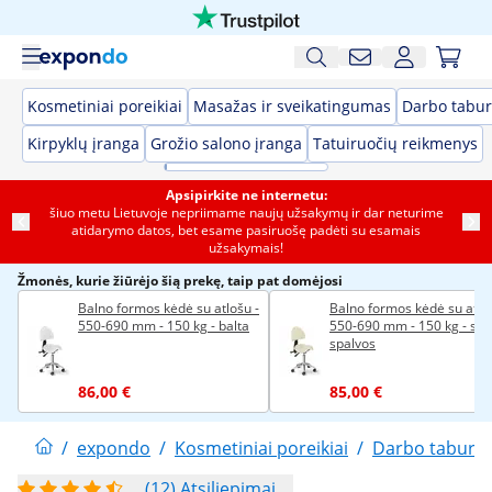
Kosmetiniai poreikiai
Masažas ir sveikatingumas
Darbo tabur
Kirpyklų įranga
Grožio salono įranga
Tatuiruočių reikmenys
Apsipirkite ne internetu:
šiuo metu Lietuvoje nepriimame naujų užsakymų ir dar neturime
atidarymo datos, bet esame pasiruošę padėti su esamais
užsakymais!
Žmonės, kurie žiūrėjo šią prekę, taip pat domėjosi
Balno formos kėdė su atlošu -
Balno formos kėdė su atloš
550-690 mm - 150 kg - balta
550-690 mm - 150 kg - smė
spalvos
86,00 €
85,00 €
/
expondo
/
Kosmetiniai poreikiai
/
Darbo tabure
(12) Atsiliepimai