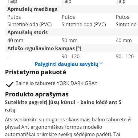
Taip
Taip
Taip
Apmušalų medžiaga
Putos
Putos
Putos
Sintetinė oda (PVC)
Sintetinė oda (PVC)
Sintetinė
Apmušalų storis
40 mm
50 mm
40 mm
Atlošo reguliavimo kampas [°]
-
90 - 120
90 - 120
Palyginti daugiau savybių
Pristatymo pakuotė
Balnelio taburetė YORK DARK GRAY
Produkto aprašymas
Suteikite pagreitį jūsų kūnui – balno kėdė ant 5
ratų
Atsisveikinkite su nugaros skausmais balno taburete iš
physa! Ant ergonomiškos formos modelio
automatiškai priimkite sveiką sėdėjimo padėtį. Tai