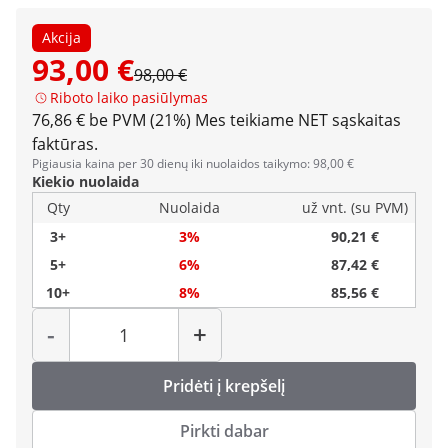
Akcija
93,00 €
98,00 €
Riboto laiko pasiūlymas
76,86 € be PVM (21%)
Mes teikiame NET sąskaitas
faktūras.
Pigiausia kaina per 30 dienų iki nuolaidos taikymo: 98,00 €
Kiekio nuolaida
Qty
Nuolaida
už vnt. (su PVM)
3+
3%
90,21 €
5+
6%
87,42 €
10+
8%
85,56 €
Kiekis
-
+
Pridėti į krepšelį
Pirkti dabar