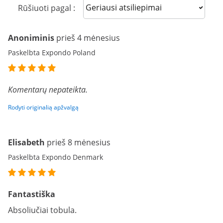
Sort reviews
Rūšiuoti pagal :
Anoniminis
prieš 4 mėnesius
Paskelbta Expondo Poland
Komentarų nepateikta.
Rodyti originalią apžvalgą
Elisabeth
prieš 8 mėnesius
Paskelbta Expondo Denmark
Fantastiška
Absoliučiai tobula.