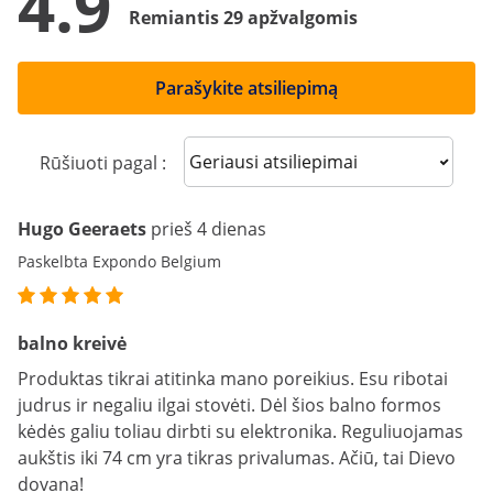
4.9
Remiantis 29 apžvalgomis
Parašykite atsiliepimą
Sort reviews
Rūšiuoti pagal :
Hugo Geeraets
prieš 4 dienas
Paskelbta Expondo Belgium
balno kreivė
Produktas tikrai atitinka mano poreikius. Esu ribotai
judrus ir negaliu ilgai stovėti. Dėl šios balno formos
kėdės galiu toliau dirbti su elektronika. Reguliuojamas
aukštis iki 74 cm yra tikras privalumas. Ačiū, tai Dievo
dovana!