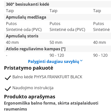
360° besisukanti kėdė
Taip
Taip
Taip
Apmušalų medžiaga
Putos
Putos
Putos
Sintetinė oda (PVC)
Sintetinė oda (PVC)
Sintetinė
Apmušalų storis
40 mm
50 mm
40 mm
Atlošo reguliavimo kampas [°]
-
90 - 120
90 - 120
Palyginti daugiau savybių
Pristatymo pakuotė
Balno kėdė PHYSA FRANKFURT BLACK
Naudojimo instrukcija
Produkto aprašymas
Ergonomiška balno forma, skirta atsipalaiduoti
raumenims