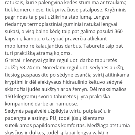
ratukais, kurie palengvina kėdės stumimą ar traukimą
tiek komercinėse, tiek privačiose patalpose. Kryžminis
pagrindas taip pat užtikrina stabilumą. Lengvai
riedantys termoplastiniai guminiai ratukai lengvai
sukasi, o visą balno kėdę taip pat galima pasukti 360
laipsnių kampu, o tai ypač praverčia atliekant
mobilumo reikalaujančius darbus. Taburetė taip pat
turi praktišką atramą kojoms.
Greitai ir lengvai galite reguliuoti darbo taburetės
aukštį 58-74 cm. Norėdami reguliuoti sėdynės aukštį,
tiesiog paspauskite po sėdyne esančią svirtį atitinkama
kryptimi ir dėl efektyvaus hidraulinio keltuvo sėdynė
sklandžiai judės aukštyn arba žemyn. Dėl maksimalios
150 kilogramų svorio taburetės ji yra praktiška
kompanionė darbe ar namuose.
Sėdynės pagalvėlė užpildyta tvirtu putplasčiu ir
padengta elastingu PU, todėl jūsų klientams
suteikiamas papildomas komfortas. Medžiaga atstumia
skysčius ir dulkes, todėl ją labai lengva valyti ir