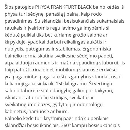
Šios patogios PHYSA FRANKFURT BLACK balno kėdės iš
physa turi sėdynę, panašią į balną, kaip rodo
pavadinimas. Su sklandžiai besisukančiais sukamaisiais
ratukais ir įvairiomis reguliavimo galimybėmis ši
kėdutė puikiai tiks bet kuriame grožio salone ar
kirpykloje, ypač kai darbui reikalingas aukštis ir
nuolydis, patogumas ir stabilumas. Ergonomiška
balnelio forma skatina sveikesnę sėdėjimo padėtį,
atpalaiduoja raumenis ir mažina spaudimą stuburui. Jis
taip pat užtikrina didelį mobilumą siaurose erdvėse,
yra pagamintas pagal aukštus gamybos standartus, o
keliamoji galia siekia iki 150 kilogramų. Ši vertinga
salono taburetė siūlo daugybę galimų pritaikymų,
įskaitant tatuiruočių studijas, sveikatos ir
sveikatingumo oazes, gydytojų ir odontologų
kabinetus, namuose ar biure.
Balnelio kėdė turi kryžminį pagrindą su penkiais
sklandžiai besisukančiais, 360° kampu besisukančiais