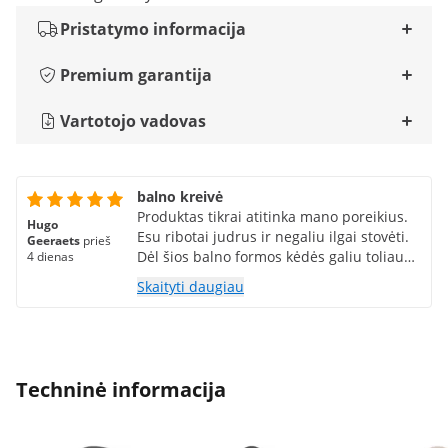
Pristatymo informacija
Premium garantija
Vartotojo vadovas
balno kreivė
Produktas tikrai atitinka mano poreikius.
Hugo
Esu ribotai judrus ir negaliu ilgai stovėti.
Geeraets
prieš
Dėl šios balno formos kėdės galiu toliau
4 dienas
dirbti su elektronika. Reguliuojamas
Skaityti daugiau
aukštis iki 74 cm yra tikras privalumas.
Ačiū, tai Dievo dovana!
Techninė informacija