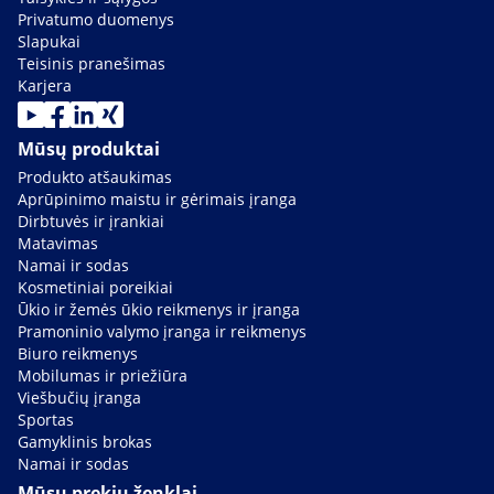
Privatumo duomenys
Slapukai
Teisinis pranešimas
Karjera
Mūsų produktai
Produkto atšaukimas
Aprūpinimo maistu ir gėrimais įranga
Dirbtuvės ir įrankiai
Matavimas
Namai ir sodas
Kosmetiniai poreikiai
Ūkio ir žemės ūkio reikmenys ir įranga
Pramoninio valymo įranga ir reikmenys
Biuro reikmenys
Mobilumas ir priežiūra
Viešbučių įranga
Sportas
Gamyklinis brokas
Namai ir sodas
Mūsų prekių ženklai