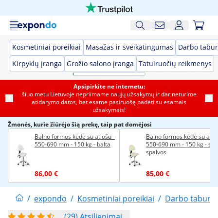
Kosmetiniai poreikiai
Masažas ir sveikatingumas
Darbo tabur
Kirpyklų įranga
Grožio salono įranga
Tatuiruočių reikmenys
Apsipirkite ne internetu:
šiuo metu Lietuvoje nepriimame naujų užsakymų ir dar neturime
atidarymo datos, bet esame pasiruošę padėti su esamais
užsakymais!
Žmonės, kurie žiūrėjo šią prekę, taip pat domėjosi
Balno formos kėdė su atlošu -
Balno formos kėdė su atloš
550-690 mm - 150 kg - balta
550-690 mm - 150 kg - smė
spalvos
86,00 €
85,00 €
/
expondo
/
Kosmetiniai poreikiai
/
Darbo tabure
(29) Atsiliepimai