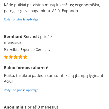
Kėdė puikiai pateisina mūsų lūkesčius; ergonomiška,
patogi ir gerai pagaminta. Ačiū, Expondo.
Rodyti originalią apžvalgą
Bernhard Reichelt
prieš 8
mėnesius
Paskelbta Expondo Germany
Balno formos taburetė
Puiku, tai tikrai padeda sumažinti kelių įtampą lyginant.
Ačiū!
Rodyti originalią apžvalgą
Anoniminis
prieš 9 mėnesius