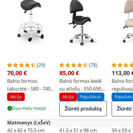
(29)
(78)
70,00 €
85,00 €
113,00 
Balno formos
Balno formos kėdė
Balno for
taburetė - 580 - 740
su atlošu - 550-690
reguliuoj
mm - 150 kg - juoda
mm - 150 kg - juoda
ir sėdynės
Akcija
Akcija
Populiarus
Populiar
51-65 cm 
Šiuo metu matyti
Žiūrėti produktą
Žiūrėt
kreminė, 
Matmenys (LxŠxV)
42 x 42 x 75.5 cm
41.5 x 51 x 98 cm
59 x 59 x