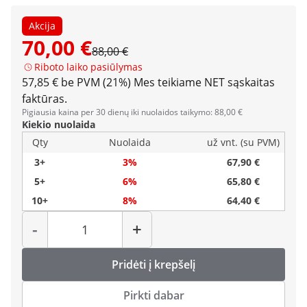
Akcija
70,00 €
88,00 €
Riboto laiko pasiūlymas
57,85 € be PVM (21%)
Mes teikiame NET sąskaitas
faktūras.
Pigiausia kaina per 30 dienų iki nuolaidos taikymo: 88,00 €
Kiekio nuolaida
Qty
Nuolaida
už vnt. (su PVM)
3+
3%
67,90 €
5+
6%
65,80 €
10+
8%
64,40 €
Kiekis
-
+
Pridėti į krepšelį
Pirkti dabar