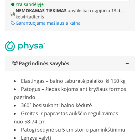
Yra sandėlyje
NEMOKAMAS TIEKIMAS
apytiksliai rugpjūčio 13 d.,
ketvirtadienis
Garantuojama mažiausia kaina
Pagrindinės savybės
Elastingas – balno taburetė palaiko iki 150 kg
Patogus – žiedas kojoms ant kryžiaus formos
pagrindo
360° besisukanti balno kėdutė
Greitas ir paprastas aukščio reguliavimas –
nuo 58-74 cm
Patogi sėdynė su 5 cm storio paminkštinimu
Lengva valyti