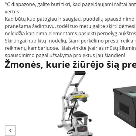
°C diapazone, galite būti tikri, kad pageidaujami raštai a
vertes.
Kad būtų kuo patogiau ir saugiau, puodelių spausdinimo ma
pranešama žadintuvu, todėl tuo metu galite skirti dėmesi
neleidžia kaitinimo elementams pasiekti pernelyg aukšto
Skirtingai nuo kitų modelių, šiam perkėlimo presui reikia
reikmenų kambariuose. Išlaisvinkite įvairias mūsų šilumini
spausdinimo pagal užsakymą projektus jau šiandien!
Žmonės, kurie žiūrėjo šią pr