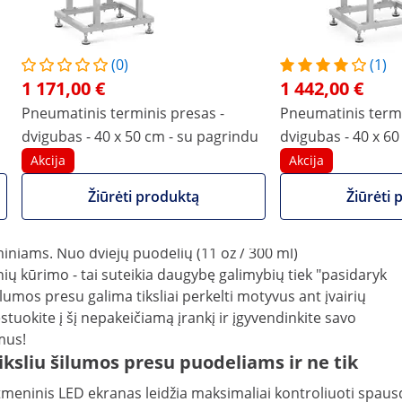
Palyginti daugiau savybių
(0)
(1)
1 171,00 €
1 442,00 €
Pneumatinis terminis presas -
Pneumatinis termi
dvigubas - 40 x 50 cm - su pagrindu
dvigubas - 40 x 60
Akcija
Akcija
ktams ir individualiems klientų
Žiūrėti produktą
Žiūrėti 
momis, tačiau tarpusavyje sujungtomis slėgio kameromis
iniams. Nuo dviejų puodelių (11 oz / 300 ml)
ų kūrimo - tai suteikia daugybę galimybių tiek "pasidaryk
umos presu galima tiksliai perkelti motyvus ant įvairių
vestuokite į šį nepakeičiamą įrankį ir įgyvendinkite savo
mus!
iksliu šilumos presu puodeliams ir ne tik
kaitmeninis LED ekranas leidžia maksimaliai kontroliuoti spa