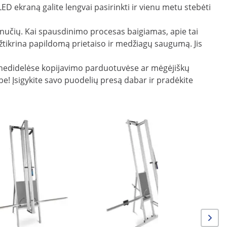
ED ekraną galite lengvai pasirinkti ir vienu metu stebėti
inučių. Kai spausdinimo procesas baigiamas, apie tai
tikrina papildomą prietaiso ir medžiagų saugumą. Jis
ti nedidelėse kopijavimo parduotuvėse ar mėgėjiškų
be! Įsigykite savo puodelių presą dabar ir pradėkite
Akcija
Pneumati
dvigubas 
pagrindu