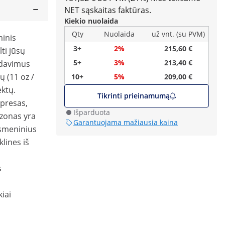
NET sąskaitas faktūras.
Kiekio nuolaida
Qty
Nuolaida
už vnt. (su PVM)
minis
3+
2%
215,60 €
lti jūsų
5+
3%
213,40 €
idavimus
ų (11 oz /
10+
5%
209,00 €
ektų.
Tikrinti prieinamumą
 presas,
Išparduota
zonas yra
Garantuojama mažiausia kaina
asmeninius
klines iš
s
kiai