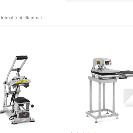
tinimai ir atsiliepimai