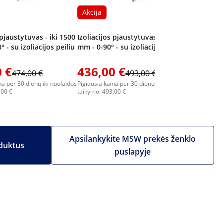
Akcija
 pjaustytuvas - iki 1500
Izoliacijos pjaustytuvas - iki 1500
 - su izoliacijos peiliu
mm - 0-90° - su izoliacijos peiliu
 €
436,00 €
1 171
474,00 €
493,00 €
na per 30 dienų iki nuolaidos
Pigiausia kaina per 30 dienų iki nuolaidos
Pigiausia k
,00 €
taikymo: 493,00 €
taikymo: 1 
Apsilankykite MSW prekės ženklo
duktus
puslapyje