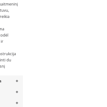
kaitmeninį
ntuvu,
reikia
ima
todėl
ir
strukcija
inti du
snį
a