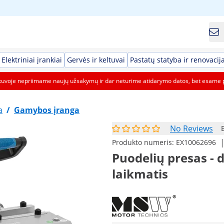
Elektriniai įrankiai
Gervės ir keltuvai
Pastatų statyba ir renovacij
etuvoje nepriimame naujų užsakymų ir dar neturime atidarymo datos, bet esame 
a
/
Gamybos įranga
No Reviews
Produkto numeris:
EX10062696
Puodelių presas - d
laikmatis