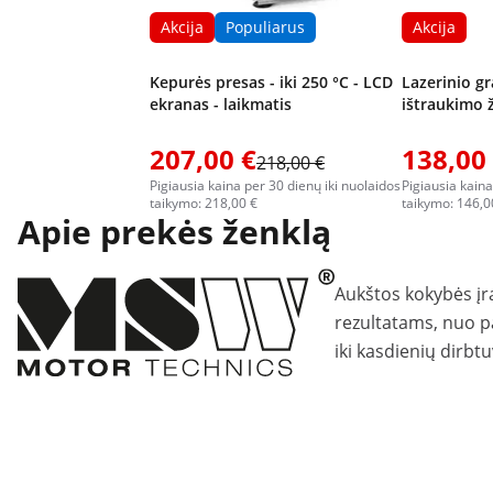
Akcija
Populiarus
Akcija
Kepurės presas - iki 250 °C - LCD
Lazerinio gr
ekranas - laikmatis
ištraukimo 
207,00 €
138,00
218,00 €
Pigiausia kaina per 30 dienų iki nuolaidos
Pigiausia kaina
taikymo: 218,00 €
taikymo: 146,0
Apie prekės ženklą
Aukštos kokybės įr
rezultatams, nuo p
iki kasdienių dirbt