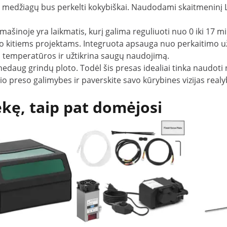
nt medžiagų bus perkelti kokybiškai. Naudodami skaitmeninį L
šinoje yra laikmatis, kurį galima reguliuoti nuo 0 iki 17 m
o kitiems projektams. Integruota apsauga nuo perkaitimo už
s temperatūros ir užtikrina saugų naudojimą.
 nedaug grindų ploto. Todėl šis presas idealiai tinka naudo
o preso galimybes ir paverskite savo kūrybines vizijas realy
ekę, taip pat domėjosi