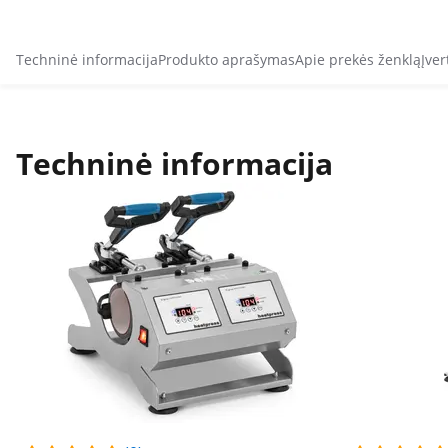
Techninė informacija
Produkto aprašymas
Apie prekės ženklą
Įver
Techninė informacija