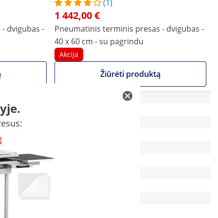
(1)
1 442,00 €
- dvigubas -
Pneumatinis terminis presas - dvigubas -
40 x 60 cm - su pagrindu
Akcija
ą
Žiūrėti produktą
yje.
83 x 95 x 131 cm
resus:
Taip
40 x 60
50
LCD