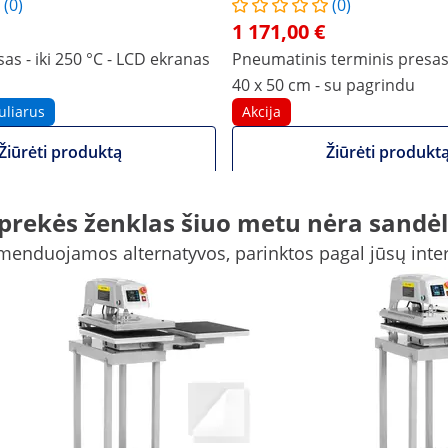
(0)
(0)
1 171,00 €
as - iki 250 °C - LCD ekranas
Pneumatinis terminis presas 
40 x 50 cm - su pagrindu
uliarus
Akcija
Žiūrėti produktą
Žiūrėti produkt
 prekės ženklas šiuo metu nėra sandėl
 cm
78 x 95 x 131 cm
enduojamos alternatyvos, parinktos pagal jūsų inte
Taip
40 x 50
50
LCD