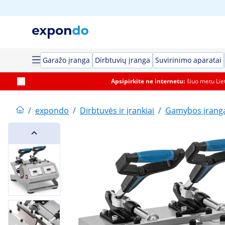
Garažo įranga
Dirbtuvių įranga
Suvirinimo aparatai
Apsipirkite ne internetu:
šiuo metu Li
/
expondo
/
Dirbtuvės ir įrankiai
/
Gamybos įrang