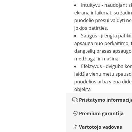
Intuityvu - naudojant s
ekraną ir laikmatį su žadi
puodelio presui valdyti ne
jokios patirties.
Saugus - įrengta patik
apsauga nuo perkaitimo, 
dangtelių presas apsaugo 
medžiagą, ir mašiną.
Efektyvus - dviguba kon
leidžia vienu metu spausd
puodelius arba vieną dide
objektą
Pristatymo informacij
Premium garantija
Vartotojo vadovas