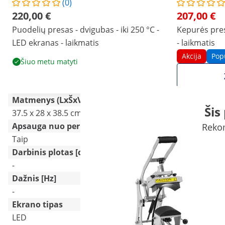
(0)
220,00 €
207,00 €
Puodelių presas - dvigubas - iki 250 °C -
Kepurės pres
LED ekranas - laikmatis
- laikmatis
Akcija
Pop
Šiuo metu matyti
Matmenys (LxŠxV)
Šis
37.5 x 28 x 38.5 cm
46 x 23 x 62
Apsauga nuo perkaitimo
Rekom
Taip
Taip
Darbinis plotas [cm]
-
8 x 14
Dažnis [Hz]
-
-
Ekrano tipas
LED
LCD