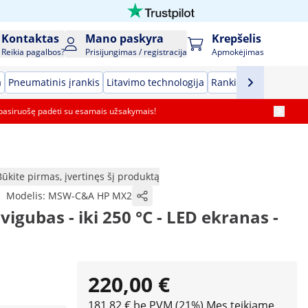
Kontaktas
Mano paskyra
Krepšelis
Reikia pagalbos?
Prisijungimas / registracija
Apmokėjimas
a
Pneumatinis įrankis
Litavimo technologija
Rankiniai įrankiai
G
pasiruošę padėti su esamais užsakymais!
Būkite pirmas, įvertinęs šį produktą
|
Modelis:
MSW-C&A HP MX2
vigubas - iki 250 °C - LED ekranas -
220,00 €
181,82 € be PVM (21%)
Mes teikiame