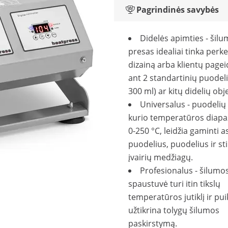
Pagrindinės savybės
Didelės apimties - šilu
presas idealiai tinka perke
dizainą arba klientų page
ant 2 standartinių puodeli
300 ml) ar kitų didelių obj
Universalus - puodelių
kurio temperatūros diapa
0-250 °C, leidžia gaminti 
puodelius, puodelius ir sti
įvairių medžiagų.
Profesionalus - šilumo
spaustuvė turi itin tikslų
temperatūros jutiklį ir pui
užtikrina tolygų šilumos
paskirstymą.