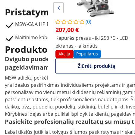
Pristatymo pakuotė
(0)
MSW-C&A HP MX2 puodelių presas
207,00 €
Maitinimo kabelis
Kepurės presas - iki 250 °C - LCD
ekranas - laikmatis
Produkto aprašymas
Akcija
Populiarus
Dvigubo puodelio presas kūrybiniams proje
Žiūrėti produktą
pageidavimams
MSW atliekų perkėlimo presas su 2 nepriklausomai valdo
yra idealus pasirinkimas individualiems projektams ir gam
personalizavimo vienu metu iki didesnių reklaminių gamini
pats" entuziastams, tiek profesionaliems naudotojams. Šil
daiktų, pvz., puodelių, puodelių, stiklinių, butelių ir kt. In
kūrybines idėjas arba puikiai išpildykite klientų pageidavi
Pasiekite profesionalių rezultatų su mūsų t
Labai tikslūs jutikliai, tolygus šilumos paskirstymas ir s