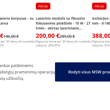
Akcija
Akcija
averio korpusas - su
Lazerinis modulis su fiksuoto
Izoliacijos
žarna
fokusavimo plokštele - 10 W - 27
mm - 0-180°
l/min - skirtas lazeriniams
pjaustytuvams / lazeriniams
 €
200,00 €
388,00
146,00 €
289,00 €
graviravimo įrenginiams
 per 30 dienų iki nuolaidos
Pigiausia kaina per 30 dienų iki nuolaidos
Pigiausia kai
0 €
taikymo: 289,00 €
taikymo: 474
ankiai patikimiems
ažangių pramoninių operacijų
Rodyti visus MSW pro
uvių užduočių.