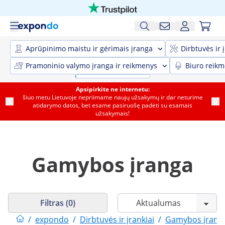
Aprūpinimo maistu ir gėrimais įranga
Dirbtuvės ir 
Pramoninio valymo įranga ir reikmenys
Biuro reik
Apsipirkite ne internetu:
šiuo metu Lietuvoje nepriimame naujų užsakymų ir dar neturime
atidarymo datos, bet esame pasiruošę padėti su esamais
užsakymais!
Gamybos įranga
Filtras (0)
/
expondo
/
Dirbtuvės ir įrankiai
/
Gamybos įrang