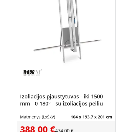
Izoliacijos pjaustytuvas - iki 1500
mm - 0-180° - su izoliacijos peiliu
Matmenys (LxŠxV)
104 x 193.7 x 201 cm
388,00 €
474,00 €