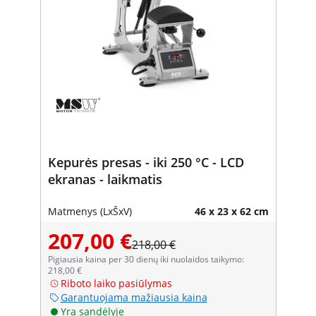
Kepurės presas - iki 250 °C - LCD
ekranas - laikmatis
Matmenys (LxŠxV)
46 x 23 x 62 cm
207,00 €
218,00 €
Pigiausia kaina per 30 dienų iki nuolaidos taikymo:
218,00 €
Riboto laiko pasiūlymas
Garantuojama mažiausia kaina
Yra sandėlyje