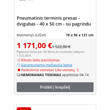
Pneumatinis terminis presas -
dvigubas - 40 x 50 cm - su pagrindu
Matmenys (LxŠxV)
78 x 95 x 131 cm
1 171,00 €
1 522,00 €
Pigiausia kaina per 30 dienų iki nuolaidos taikymo:
1 522,00 €
Riboto laiko pasiūlymas
Garantuojama mažiausia kaina
Paskutiniai vienetai! Liko vienetų: 3
NEMOKAMAS TIEKIMAS
apytiksliai 08-14
Pridėti į krepšelį