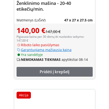
Ženklinimo mašina - 20-40
etikečių/min.
Matmenys (LxŠxV)
47 x 27 x 27.5 cm
140,00 €
147,00 €
Pigiausia kaina per 30 dienų iki nuolaidos taikymo:
147,00 €
Riboto laiko pasiūlymas
Garantuojama mažiausia kaina
Yra sandėlyje
NEMOKAMAS TIEKIMAS
apytiksliai 08-14
Pridėti į krepšelį
Akcija