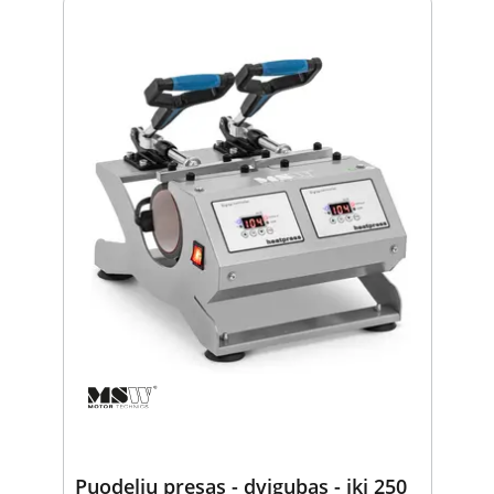
Puodelių presas - dvigubas - iki 250