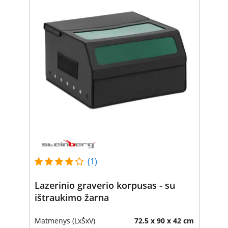
(1)
Lazerinio graverio korpusas - su
ištraukimo žarna
Matmenys (LxŠxV)
72.5 x 90 x 42 cm