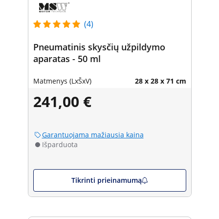
(4)
Pneumatinis skysčių užpildymo
aparatas - 50 ml
Matmenys (LxŠxV)
28 x 28 x 71 cm
241,00 €
Garantuojama mažiausia kaina
Išparduota
Tikrinti prieinamumą