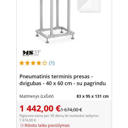
(1)
Pneumatinis terminis presas -
dvigubas - 40 x 60 cm - su pagrindu
Matmenys (LxŠxV)
83 x 95 x 131 cm
1 442,00 €
1 674,00 €
Pigiausia kaina per 30 dienų iki nuolaidos taikymo:
1 674,00 €
Riboto laiko pasiūlymas