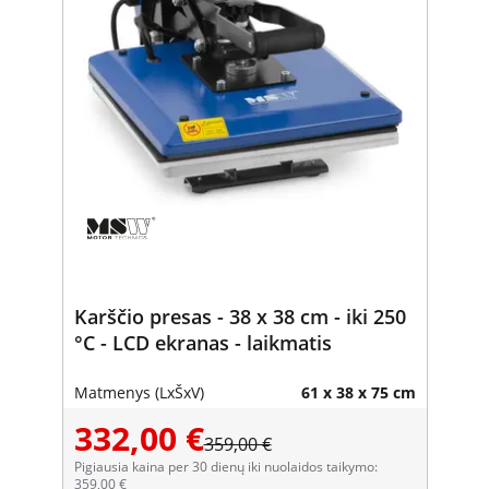
Karščio presas - 38 x 38 cm - iki 250
°C - LCD ekranas - laikmatis
Matmenys (LxŠxV)
61 x 38 x 75 cm
332,00 €
359,00 €
Pigiausia kaina per 30 dienų iki nuolaidos taikymo:
359,00 €