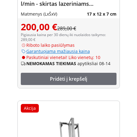
l/min - skirtas lazeriniams
pjaustytuvams / lazeriniams
Matmenys (LxŠxV)
17 x 12 x 7 cm
graviravimo įrenginiams
200,00 €
289,00 €
Pigiausia kaina per 30 dienų iki nuolaidos taikymo:
289,00 €
Riboto laiko pasiūlymas
Garantuojama mažiausia kaina
Paskutiniai vienetai! Liko vienetų: 10
NEMOKAMAS TIEKIMAS
apytiksliai 08-14
Pridėti į krepšelį
Akcija