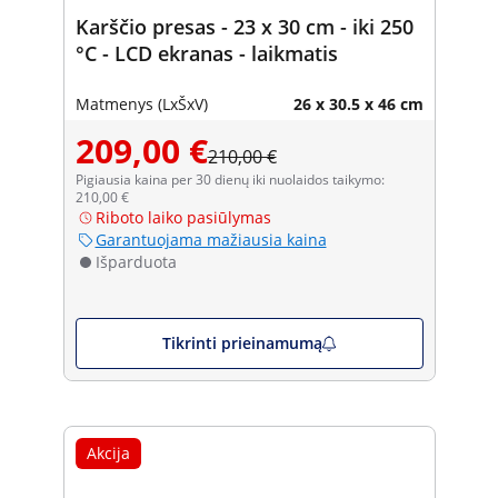
Karščio presas - 23 x 30 cm - iki 250
°C - LCD ekranas - laikmatis
Matmenys (LxŠxV)
26 x 30.5 x 46 cm
209,00 €
210,00 €
Pigiausia kaina per 30 dienų iki nuolaidos taikymo:
210,00 €
Riboto laiko pasiūlymas
Garantuojama mažiausia kaina
Išparduota
Tikrinti prieinamumą
Akcija