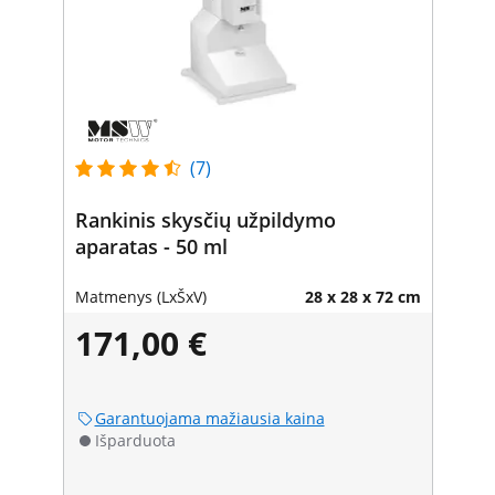
(7)
Rankinis skysčių užpildymo
aparatas - 50 ml
Matmenys (LxŠxV)
28 x 28 x 72 cm
171,00 €
Garantuojama mažiausia kaina
Išparduota