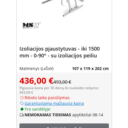
Izoliacijos pjaustytuvas - iki 1500
mm - 0-90° - su izoliacijos peiliu
Matmenys (LxŠxV)
107 x 119 x 202 cm
436,00 €
493,00 €
Pigiausia kaina per 30 dienų iki nuolaidos taikymo:
493,00 €
Riboto laiko pasiūlymas
Garantuojama mažiausia kaina
Yra sandėlyje
NEMOKAMAS TIEKIMAS
apytiksliai 08-14