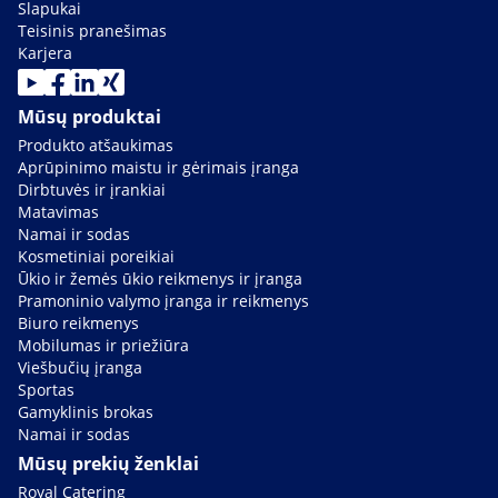
Slapukai
Teisinis pranešimas
Karjera
Mūsų produktai
Produkto atšaukimas
Aprūpinimo maistu ir gėrimais įranga
Dirbtuvės ir įrankiai
Matavimas
Namai ir sodas
Kosmetiniai poreikiai
Ūkio ir žemės ūkio reikmenys ir įranga
Pramoninio valymo įranga ir reikmenys
Biuro reikmenys
Mobilumas ir priežiūra
Viešbučių įranga
Sportas
Gamyklinis brokas
Namai ir sodas
Mūsų prekių ženklai
Royal Catering