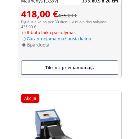
Matmenys (LxŠxV)
33 x 80.5 x 26 cm
418,00 €
435,00 €
Pigiausia kaina per 30 dienų iki nuolaidos taikymo:
435,00 €
Riboto laiko pasiūlymas
Garantuojama mažiausia kaina
Išparduota
Tikrinti prieinamumą
Akcija