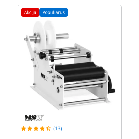
Akcija
Populiarus
(13)