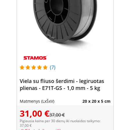
(7)
Viela su fliuso šerdimi - legiruotas
plienas - E71T-GS - 1,0 mm - 5 kg
Matmenys (LxŠxV)
20 x 20 x 5 cm
31,00 €
37,00 €
Pigiausia kaina per 30 dienų iki nuolaidos taikymo:
37,00 €