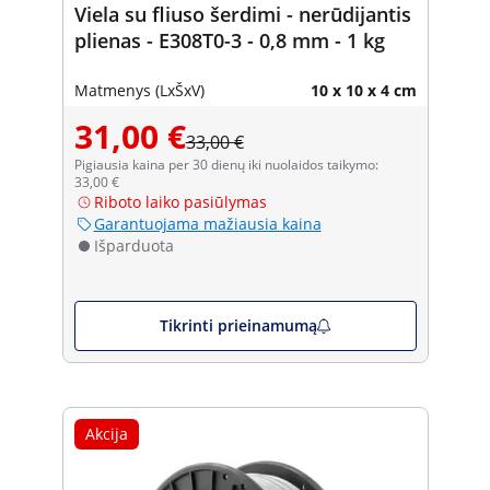
Viela su fliuso šerdimi - nerūdijantis
plienas - E308T0-3 - 0,8 mm - 1 kg
Matmenys (LxŠxV)
10 x 10 x 4 cm
31,00 €
33,00 €
Pigiausia kaina per 30 dienų iki nuolaidos taikymo:
33,00 €
Riboto laiko pasiūlymas
Garantuojama mažiausia kaina
Išparduota
Tikrinti prieinamumą
Akcija