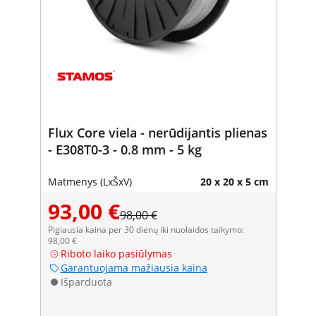
Flux Core viela - nerūdijantis plienas
- E308T0-3 - 0.8 mm - 5 kg
Matmenys (LxŠxV)
20 x 20 x 5 cm
93,00 €
98,00 €
Pigiausia kaina per 30 dienų iki nuolaidos taikymo:
98,00 €
Riboto laiko pasiūlymas
Garantuojama mažiausia kaina
Išparduota