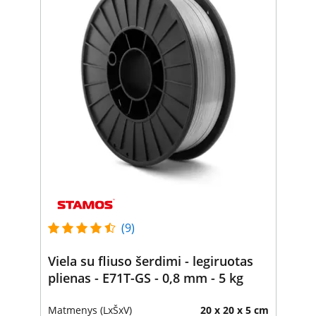
(9)
Viela su fliuso šerdimi - legiruotas
plienas - E71T-GS - 0,8 mm - 5 kg
Matmenys (LxŠxV)
20 x 20 x 5 cm