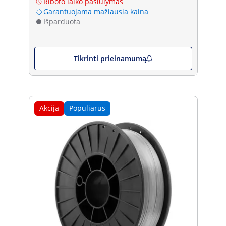
Riboto laiko pasiūlymas
Garantuojama mažiausia kaina
Išparduota
Tikrinti prieinamumą
Akcija
Populiarus