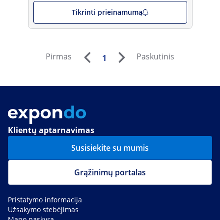
Tikrinti prieinamumą
Pirmas
Paskutinis
1
Klientų aptarnavimas
Susisiekite su mumis
Grąžinimų portalas
Pristatymo informacija
Užsakymo stebėjimas
Mano paskyra