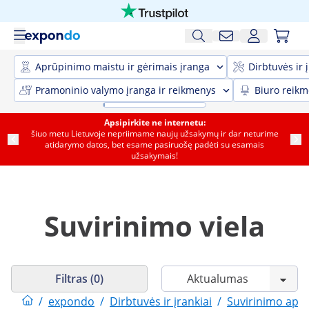
Aprūpinimo maistu ir gėrimais įranga
Dirbtuvės ir 
Pramoninio valymo įranga ir reikmenys
Biuro reik
Apsipirkite ne internetu:
šiuo metu Lietuvoje nepriimame naujų užsakymų ir dar neturime
atidarymo datos, bet esame pasiruošę padėti su esamais
užsakymais!
Suvirinimo viela
Filtras (0)
/
expondo
/
Dirbtuvės ir įrankiai
/
Suvirinimo apar