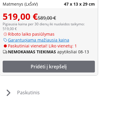
Matmenys (LxŠxV)
47 x 13 x 29 cm
519,00 €
589,00 €
Pigiausia kaina per 30 dienų iki nuolaidos taikymo:
519,00 €
Riboto laiko pasiūlymas
Garantuojama mažiausia kaina
Paskutiniai vienetai! Liko vienetų: 1
NEMOKAMAS TIEKIMAS
apytiksliai 08-13
Pridėti į krepšelį
Paskutinis