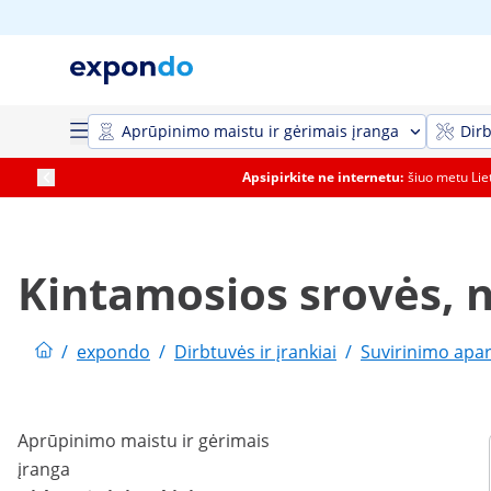
Aprūpinimo maistu ir gėrimais įranga
Dirb
Apsipirkite ne internetu:
šiuo metu Li
Kintamosios srovės, n
/
expondo
/
Dirbtuvės ir įrankiai
/
Suvirinimo apar
Aprūpinimo maistu ir gėrimais
įranga