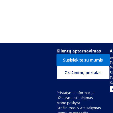
Klientų aptarnavimas
A
e
Susisiekite su mumis
Ta
P
Grąžinimų portalas
S
T
K
Pristatymo informacija
Užsakymo stebėjimas
Mano paskyra
Grąžinimas & Atsisakymas
Premium garantija