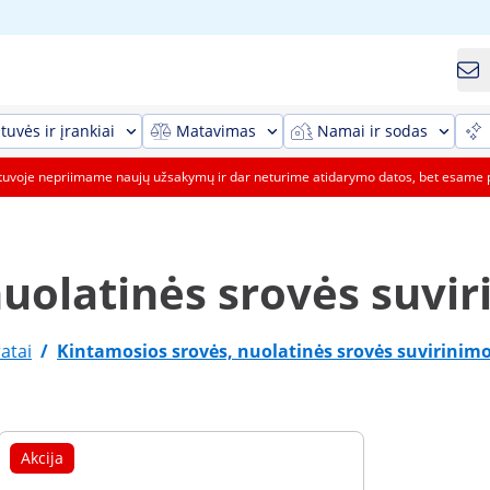
tuvės ir įrankiai
Matavimas
Namai ir sodas
etuvoje nepriimame naujų užsakymų ir dar neturime atidarymo datos, bet esame 
uolatinės srovės suvir
atai
/
Kintamosios srovės, nuolatinės srovės suvirinim
Akcija