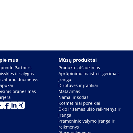
pie mus
Mūsų produktai
xpondo Partners
Produkto atšaukimas
isyklės ir sąlygos
Aprūpinimo maistu ir gėrimais
rivatumo duomenys
įranga
lapukai
Dirbtuvės ir įrankiai
eisinis pranešimas
Matavimas
arjera
Namai ir sodas
Kosmetiniai poreikiai
Ūkio ir žemės ūkio reikmenys ir
įranga
Pramoninio valymo įranga ir
reikmenys
Biuro reikmenys