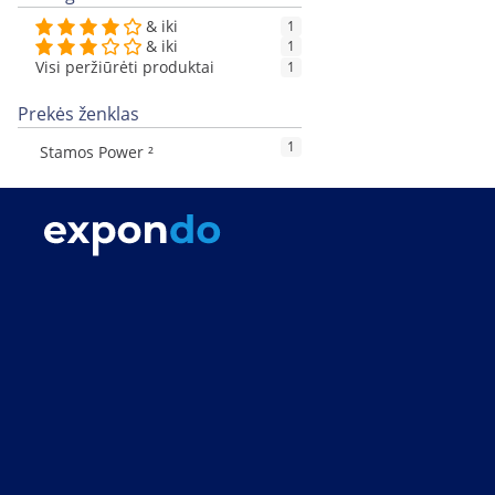
& iki
1
& iki
1
Visi peržiūrėti produktai
1
Prekės ženklas
1
Stamos Power ²