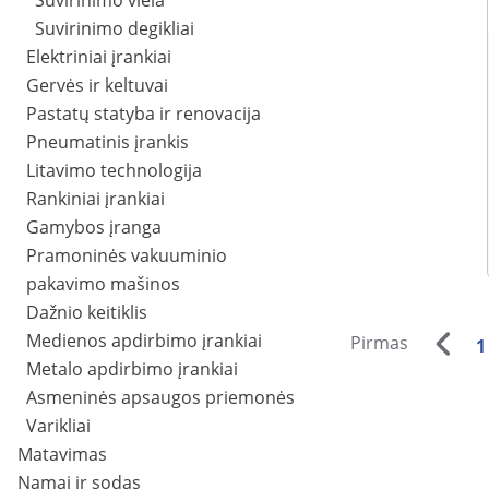
Suvirinimo viela
Suvirinimo degikliai
Elektriniai įrankiai
Gervės ir keltuvai
Pastatų statyba ir renovacija
Pneumatinis įrankis
Litavimo technologija
Rankiniai įrankiai
Gamybos įranga
Pramoninės vakuuminio
pakavimo mašinos
Dažnio keitiklis
Medienos apdirbimo įrankiai
Pirmas
1
Metalo apdirbimo įrankiai
Asmeninės apsaugos priemonės
Varikliai
Matavimas
Namai ir sodas