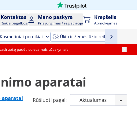
Kontaktas
Mano paskyra
Krepšelis
Reikia pagalbos?
Prisijungimas / registracija
Apmokėjimas
Kosmetiniai poreikiai
Ūkio ir žemės ūkio reikmenys ir įrang
pasiruošę padėti su esamais užsakymais!
inimo aparatai
o aparatai
Rūšiuoti pagal: