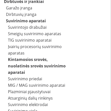
Dirbtuvės ir įrankiai
Garažo įranga
Dirbtuvių įranga
Suvirinimo aparatai
Suvirintojo drabužiai
Smeigių suvirinimo aparatas
TIG suvirinimo aparatai
Įvairių procesorių suvirinimo
aparatas
Kintamosios srovės,
nuolatinės srovės suvirinimo
aparatai
Suvirinimo priedai
MIG / MAG suvirinimo aparatai
Plazminiai pjaustytuvai
Atsarginių dalių rinkinys
Suvirinimo elektrodai