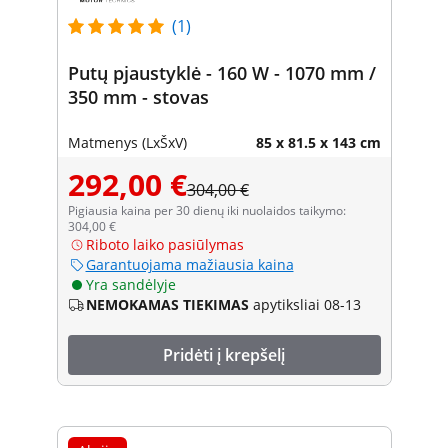
(1)
Putų pjaustyklė - 160 W - 1070 mm /
350 mm - stovas
Matmenys (LxŠxV)
85 x 81.5 x 143 cm
292,00 €
304,00 €
Pigiausia kaina per 30 dienų iki nuolaidos taikymo:
304,00 €
Riboto laiko pasiūlymas
Garantuojama mažiausia kaina
Yra sandėlyje
NEMOKAMAS TIEKIMAS
apytiksliai 08-13
Pridėti į krepšelį