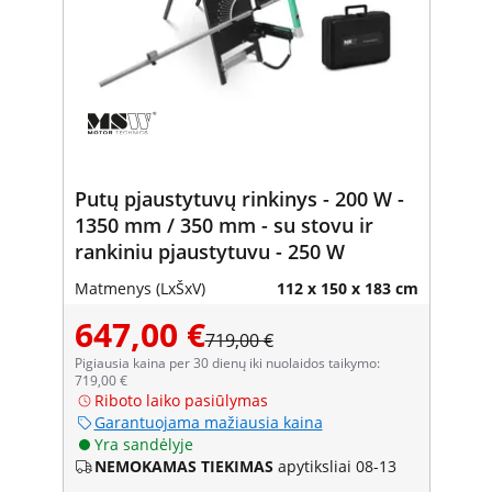
Putų pjaustytuvų rinkinys - 200 W -
1350 mm / 350 mm - su stovu ir
rankiniu pjaustytuvu - 250 W
Matmenys (LxŠxV)
112 x 150 x 183 cm
647,00 €
719,00 €
Pigiausia kaina per 30 dienų iki nuolaidos taikymo:
719,00 €
Riboto laiko pasiūlymas
Garantuojama mažiausia kaina
Yra sandėlyje
NEMOKAMAS TIEKIMAS
apytiksliai 08-13