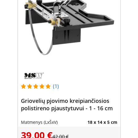
(1)
Griovelių pjovimo kreipiančiosios
polistireno pjaustytuvui - 1 - 16 cm
Matmenys (LxŠxV)
18 x 14 x 5 cm
39,00 €
42,00 €