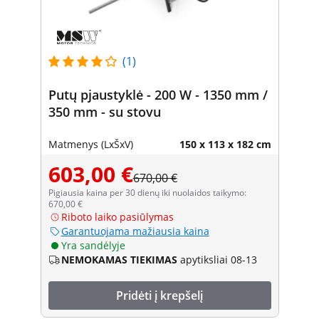
(1)
Putų pjaustyklė - 200 W - 1350 mm /
350 mm - su stovu
Matmenys (LxŠxV)
150 x 113 x 182 cm
603,00 €
670,00 €
Pigiausia kaina per 30 dienų iki nuolaidos taikymo:
670,00 €
Riboto laiko pasiūlymas
Garantuojama mažiausia kaina
Yra sandėlyje
NEMOKAMAS TIEKIMAS
apytiksliai 08-13
Pridėti į krepšelį