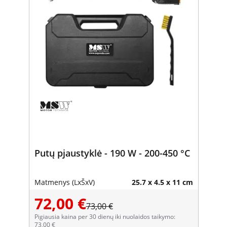
Putų pjaustyklė - 190 W - 200-450 °C
Matmenys (LxŠxV)
25.7 x 4.5 x 11 cm
72,00 €
73,00 €
Pigiausia kaina per 30 dienų iki nuolaidos taikymo:
73,00 €