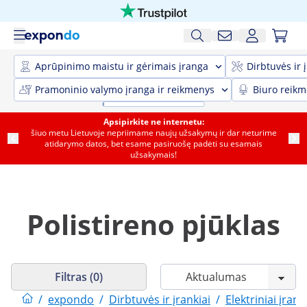
Aprūpinimo maistu ir gėrimais įranga
Dirbtuvės ir 
Pramoninio valymo įranga ir reikmenys
Biuro reik
Apsipirkite ne internetu:
šiuo metu Lietuvoje nepriimame naujų užsakymų ir dar neturime
atidarymo datos, bet esame pasiruošę padėti su esamais
užsakymais!
Polistireno pjūklas
Filtras (0)
/
expondo
/
Dirbtuvės ir įrankiai
/
Elektriniai įrank