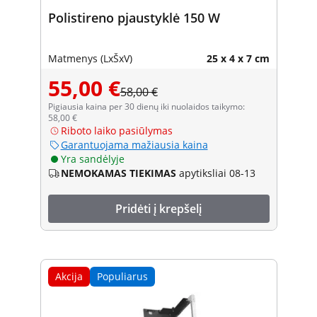
Polistireno pjaustyklė 150 W
Matmenys (LxŠxV)
25 x 4 x 7 cm
55,00 €
58,00 €
Pigiausia kaina per 30 dienų iki nuolaidos taikymo:
58,00 €
Riboto laiko pasiūlymas
Garantuojama mažiausia kaina
Yra sandėlyje
NEMOKAMAS TIEKIMAS
apytiksliai 08-13
Pridėti į krepšelį
Akcija
Populiarus