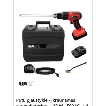
Putų pjaustyklė - įkraunamas
akumuliatorius - 140 W - 500 °C - iki