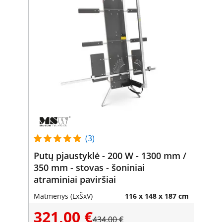
(3)
Putų pjaustyklė - 200 W - 1300 mm /
350 mm - stovas - šoniniai
atraminiai paviršiai
Matmenys (LxŠxV)
116 x 148 x 187 cm
321,00 €
434,00 €