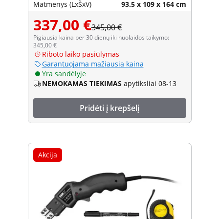
Matmenys (LxŠxV)
93.5 x 109 x 164 cm
337,00 €
345,00 €
Pigiausia kaina per 30 dienų iki nuolaidos taikymo:
345,00 €
Riboto laiko pasiūlymas
Garantuojama mažiausia kaina
Yra sandėlyje
NEMOKAMAS TIEKIMAS
apytiksliai 08-13
Pridėti į krepšelį
Akcija