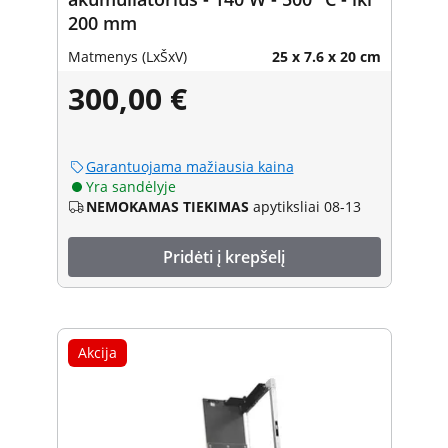
200 mm
Matmenys (LxŠxV)
25 x 7.6 x 20 cm
300,00 €
Garantuojama mažiausia kaina
Yra sandėlyje
NEMOKAMAS TIEKIMAS
apytiksliai 08-13
Pridėti į krepšelį
Akcija