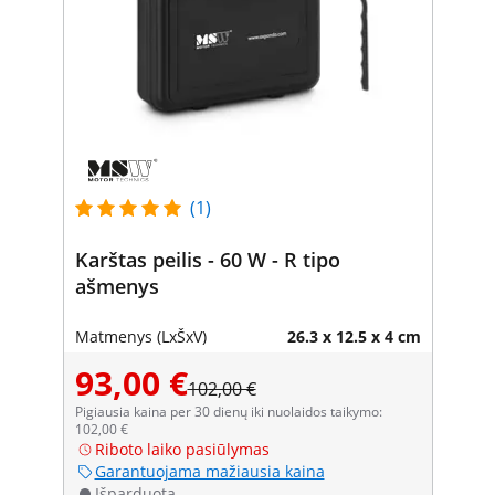
(1)
Karštas peilis - 60 W - R tipo
ašmenys
Matmenys (LxŠxV)
26.3 x 12.5 x 4 cm
93,00 €
102,00 €
Pigiausia kaina per 30 dienų iki nuolaidos taikymo:
102,00 €
Riboto laiko pasiūlymas
Garantuojama mažiausia kaina
Išparduota