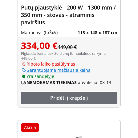
Putų pjaustyklė - 200 W - 1300 mm /
350 mm - stovas - atraminis
paviršius
Matmenys (LxŠxV)
115 x 148 x 187 cm
334,00 €
449,00 €
Pigiausia kaina per 30 dienų iki nuolaidos taikymo:
449,00 €
Riboto laiko pasiūlymas
Garantuojama mažiausia kaina
Yra sandėlyje
NEMOKAMAS TIEKIMAS
apytiksliai 08-13
Pridėti į krepšelį
Akcija