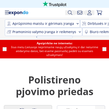
Aprūpinimo maistu ir gėrimais įranga
Dirbtuvės ir 
Pramoninio valymo įranga ir reikmenys
Biuro reik
Apsipirkite ne internetu:
šiuo metu Lietuvoje nepriimame naujų užsakymų ir dar neturime
atidarymo datos, bet esame pasiruošę padėti su esamais
užsakymais!
Polistireno
pjovimo priedas