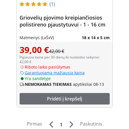
(1)
Griovelių pjovimo kreipiančiosios
polistireno pjaustytuvui - 1 - 16 cm
Matmenys (LxŠxV)
18 x 14 x 5 cm
39,00 €
42,00 €
Pigiausia kaina per 30 dienų iki nuolaidos taikymo:
42,00 €
Riboto laiko pasiūlymas
Garantuojama mažiausia kaina
Yra sandėlyje
NEMOKAMAS TIEKIMAS
apytiksliai 08-13
Pridėti į krepšelį
Pirmas
Paskutinis
1