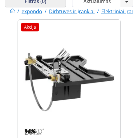
Filtras (0)
/
expondo
/
Dirbtuvės ir įrankiai
/
Elektriniai įrank
Akcija