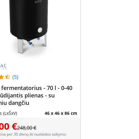
(5)
 fermentatorius - 70 l - 0-40
ūdijantis plienas - su
iniu dangčiu
 (LxŠxV)
46 x 46 x 86 cm
00 €
248,00 €
aina per 30 dienų iki nuolaidos taikymo: