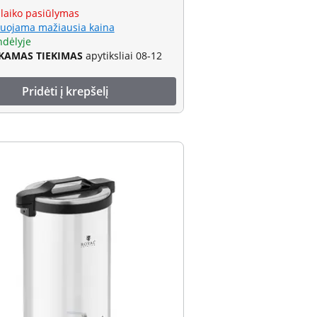
 laiko pasiūlymas
uojama mažiausia kaina
ndėlyje
AMAS TIEKIMAS
apytiksliai 08-12
Pridėti į krepšelį