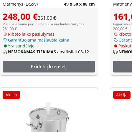
Matmenys (LxŠxV)
49 x 50 x 88 cm
Matmenys
248,00 €
161,
261,00 €
Pigiausia kaina per 30 dienų iki nuolaidos taikymo:
Pigiausia k
261,00 €
200,00 €
Riboto laiko pasiūlymas
Riboto
Garantuojama mažiausia kaina
Garant
Yra sandėlyje
Paskuti
NEMOKAMAS TIEKIMAS
apytiksliai 08-12
NEMOK
Pridėti į krepšelį
Akcija
Akcija