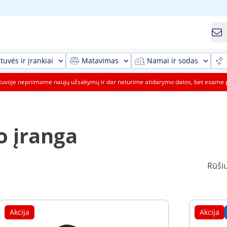
tuvės ir įrankiai
Matavimas
Namai ir sodas
etuvoje nepriimame naujų užsakymų ir dar neturime atidarymo datos, bet esame 
 įranga
Rūšiu
Akcija
Akcija