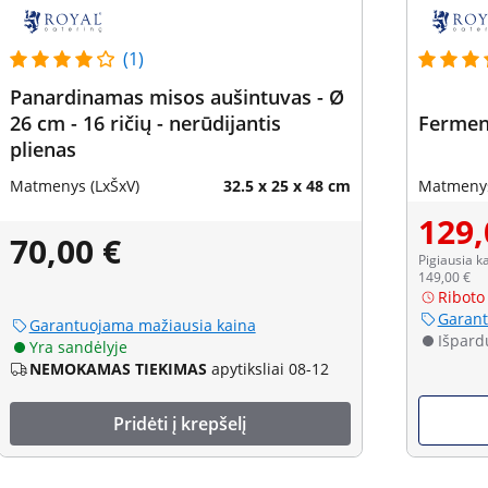
(1)
Panardinamas misos aušintuvas - Ø
26 cm - 16 ričių - nerūdijantis
Ferment
plienas
Matmenys (LxŠxV)
32.5 x 25 x 48 cm
Matmenys
129,
70,00 €
Pigiausia k
149,00 €
Riboto
Garant
Garantuojama mažiausia kaina
Išpard
Yra sandėlyje
NEMOKAMAS TIEKIMAS
apytiksliai 08-12
Pridėti į krepšelį