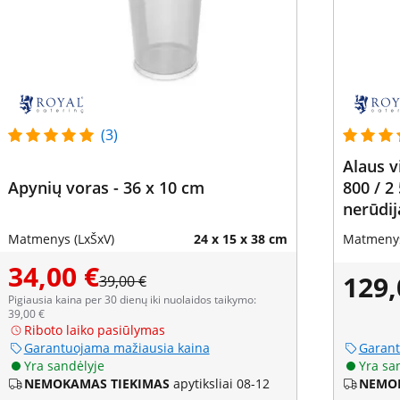
(3)
Alaus v
Apynių voras - 36 x 10 cm
800 / 2 
nerūdij
laikmat
Matmenys (LxŠxV)
24 x 15 x 38 cm
Matmenys
34,00 €
129,
39,00 €
Pigiausia kaina per 30 dienų iki nuolaidos taikymo:
39,00 €
Riboto laiko pasiūlymas
Garantuojama mažiausia kaina
Garant
Yra sandėlyje
Yra sa
NEMOKAMAS TIEKIMAS
apytiksliai 08-12
NEMOK