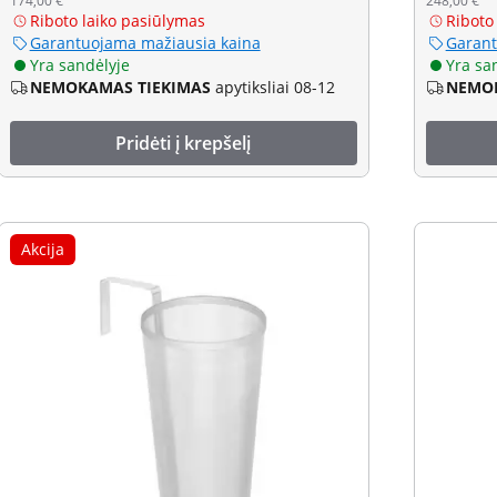
174,00 €
248,00 €
Riboto laiko pasiūlymas
Riboto
Garantuojama mažiausia kaina
Garant
Yra sandėlyje
Yra sa
NEMOKAMAS TIEKIMAS
apytiksliai 08-12
NEMOK
Pridėti į krepšelį
Akcija