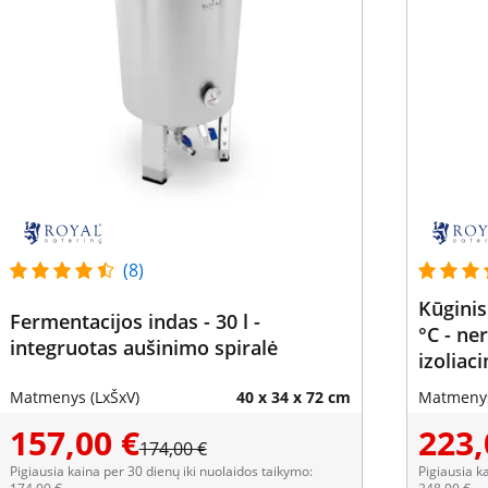
(8)
Kūginis
Fermentacijos indas - 30 l -
°C - ner
integruotas aušinimo spiralė
izoliac
Matmenys (LxŠxV)
40 x 34 x 72 cm
Matmenys
157,00 €
223,
174,00 €
Pigiausia kaina per 30 dienų iki nuolaidos taikymo:
Pigiausia k