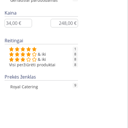
Geriausiai parduodamas
Kaina
Reitingai
1
& iki
8
& iki
8
Visi peržiūrėti produktai
8
Prekės ženklas
9
Royal Catering