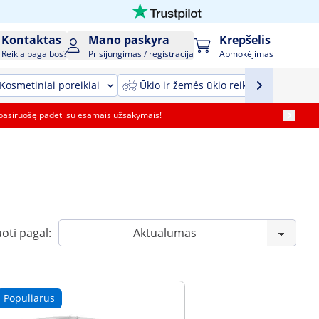
Kontaktas
Mano paskyra
Krepšelis
Reikia pagalbos?
Prisijungimas / registracija
Apmokėjimas
Kosmetiniai poreikiai
Ūkio ir žemės ūkio reikmenys ir įrang
pasiruošę padėti su esamais užsakymais!
oti pagal:
Populiarus