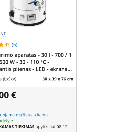
(6)
irimo aparatas - 30 l - 700 / 1
500 W - 30 - 110 °C -
antis plienas - LED - ekranas -
is
 (LxŠxV)
30 x 39 x 76 cm
00 €
uojama mažiausia kaina
ndėlyje
AMAS TIEKIMAS
apytiksliai 08-12