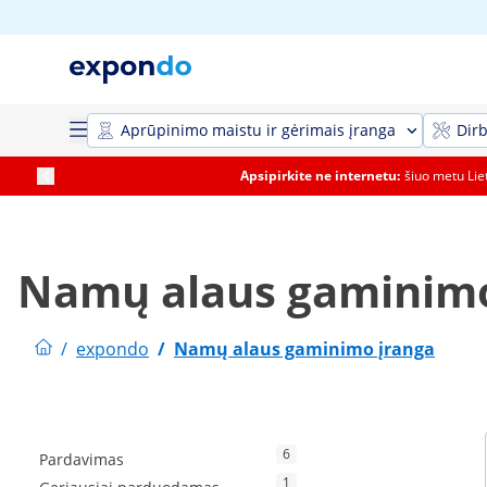
Aprūpinimo maistu ir gėrimais įranga
Dirb
Apsipirkite ne internetu:
šiuo metu Li
Namų alaus gaminimo
/
expondo
/
Namų alaus gaminimo įranga
6
Pardavimas
1