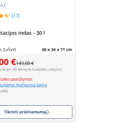
(17)
acijos indas - 30 l
 (LxŠxV)
40 x 34 x 71 cm
00 €
149,00 €
aina per 30 dienų iki nuolaidos taikymo:
 laiko pasiūlymas
uojama mažiausia kaina
uota
Tikrinti prieinamumą