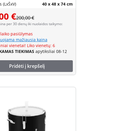
 (LxŠxV)
40 x 48 x 74 cm
00 €
200,00 €
aina per 30 dienų iki nuolaidos taikymo:
 laiko pasiūlymas
uojama mažiausia kaina
niai vienetai! Liko vienetų: 6
AMAS TIEKIMAS
apytiksliai 08-12
Pridėti į krepšelį