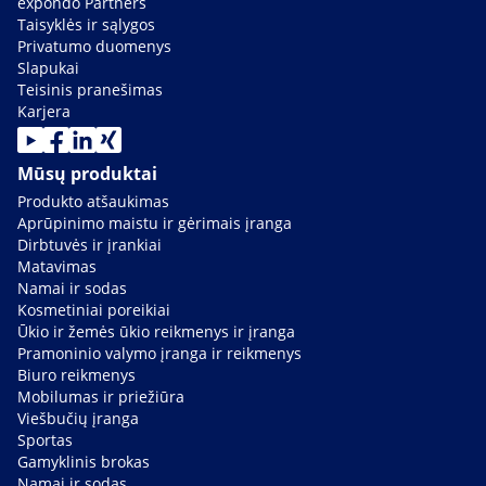
expondo Partners
Taisyklės ir sąlygos
Privatumo duomenys
Slapukai
Teisinis pranešimas
Karjera
Mūsų produktai
Produkto atšaukimas
Aprūpinimo maistu ir gėrimais įranga
Dirbtuvės ir įrankiai
Matavimas
Namai ir sodas
Kosmetiniai poreikiai
Ūkio ir žemės ūkio reikmenys ir įranga
Pramoninio valymo įranga ir reikmenys
Biuro reikmenys
Mobilumas ir priežiūra
Viešbučių įranga
Sportas
Gamyklinis brokas
Namai ir sodas