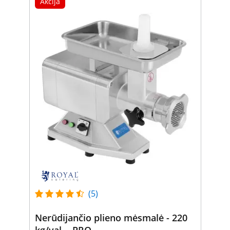
Akcija
(5)
Nerūdijančio plieno mėsmalė - 220
kg/val. - PRO