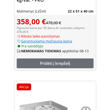
Matmenys (LxŠxV)
22 x 51 x 40 cm
358,00 €
478,00 €
Pigiausia kaina per 30 dienų iki nuolaidos taikymo:
478,00 €
Riboto laiko pasiūlymas
Garantuojama mažiausia kaina
Yra sandėlyje
NEMOKAMAS TIEKIMAS
apytiksliai 08-13
Pridėti į krepšelį
Akcija