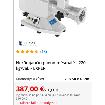
(13)
Nerūdijančio plieno mėsmalė - 220
kg/val. - EXPERT
Matmenys (LxŠxV)
23 x 50 x 40 cm
387,00 €
516,00 €
Pigiausia kaina per 30 dienų iki nuolaidos taikymo:
516,00 €
Riboto laiko pasiūlymas