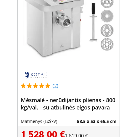
(2)
Mėsmalė - nerūdijantis plienas - 800
kg/val. - su atbulinės eigos pavara
Matmenys (LxŠxV)
58.5 x 53 x 65.5 cm
1 528,00 €
1 619,00 €