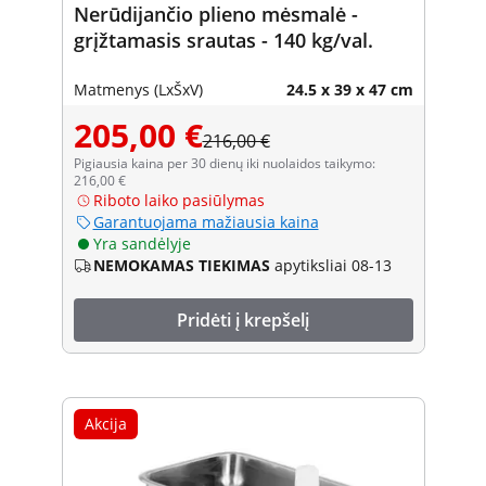
Nerūdijančio plieno mėsmalė -
grįžtamasis srautas - 140 kg/val.
Matmenys (LxŠxV)
24.5 x 39 x 47 cm
205,00 €
216,00 €
Pigiausia kaina per 30 dienų iki nuolaidos taikymo:
216,00 €
Riboto laiko pasiūlymas
Garantuojama mažiausia kaina
Yra sandėlyje
NEMOKAMAS TIEKIMAS
apytiksliai 08-13
Pridėti į krepšelį
Akcija