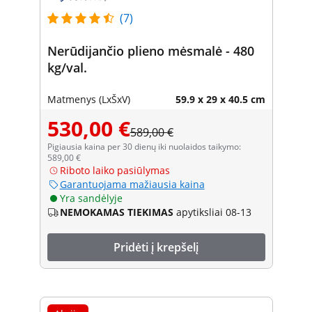
(7)
Nerūdijančio plieno mėsmalė - 480
kg/val.
Matmenys (LxŠxV)
59.9 x 29 x 40.5 cm
530,00 €
589,00 €
Pigiausia kaina per 30 dienų iki nuolaidos taikymo:
589,00 €
Riboto laiko pasiūlymas
Garantuojama mažiausia kaina
Yra sandėlyje
NEMOKAMAS TIEKIMAS
apytiksliai 08-13
Pridėti į krepšelį