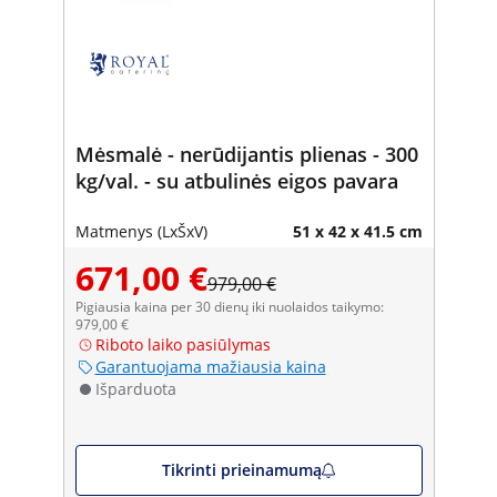
Mėsmalė - nerūdijantis plienas - 300
kg/val. - su atbulinės eigos pavara
Matmenys (LxŠxV)
51 x 42 x 41.5 cm
671,00 €
979,00 €
Pigiausia kaina per 30 dienų iki nuolaidos taikymo:
979,00 €
Riboto laiko pasiūlymas
Garantuojama mažiausia kaina
Išparduota
Tikrinti prieinamumą