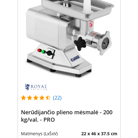
(22)
Nerūdijančio plieno mėsmalė - 200
kg/val. - PRO
Matmenys (LxŠxV)
22 x 46 x 37.5 cm