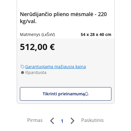
Nerūdijančio plieno mėsmalė - 220
kg/val.
Matmenys (LxŠxV)
54 x 28 x 40 cm
512,00 €
Garantuojama mažiausia kaina
Išparduota
Tikrinti prieinamumą
Pirmas
Paskutinis
1