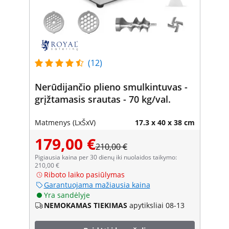
(12)
Nerūdijančio plieno smulkintuvas -
grįžtamasis srautas - 70 kg/val.
Matmenys (LxŠxV)
17.3 x 40 x 38 cm
179,00 €
210,00 €
Pigiausia kaina per 30 dienų iki nuolaidos taikymo:
210,00 €
Riboto laiko pasiūlymas
Garantuojama mažiausia kaina
Yra sandėlyje
NEMOKAMAS TIEKIMAS
apytiksliai 08-13