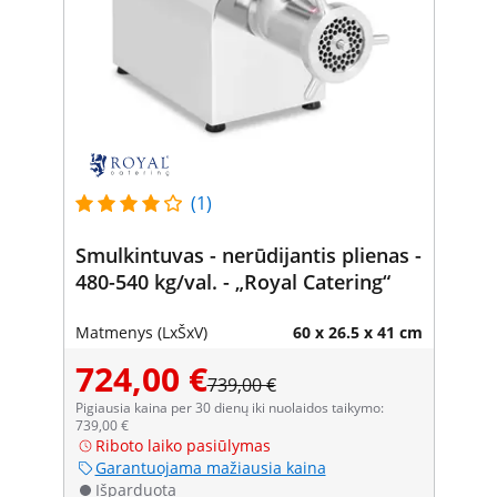
(1)
Smulkintuvas - nerūdijantis plienas -
480-540 kg/val. - „Royal Catering“
Matmenys (LxŠxV)
60 x 26.5 x 41 cm
724,00 €
739,00 €
Pigiausia kaina per 30 dienų iki nuolaidos taikymo:
739,00 €
Riboto laiko pasiūlymas
Garantuojama mažiausia kaina
Išparduota