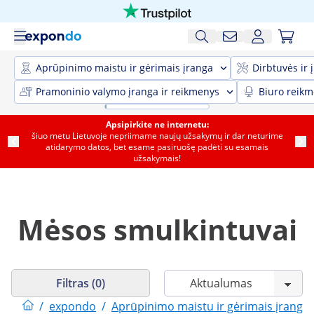
Aprūpinimo maistu ir gėrimais įranga
Dirbtuvės ir 
Pramoninio valymo įranga ir reikmenys
Biuro reik
Apsipirkite ne internetu:
šiuo metu Lietuvoje nepriimame naujų užsakymų ir dar neturime
atidarymo datos, bet esame pasiruošę padėti su esamais
užsakymais!
Mėsos smulkintuvai
Filtras (0)
/
expondo
/
Aprūpinimo maistu ir gėrimais įranga