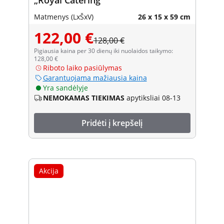
Matmenys (LxŠxV)
26 x 15 x 59 cm
122,00 €
128,00 €
Pigiausia kaina per 30 dienų iki nuolaidos taikymo:
128,00 €
Riboto laiko pasiūlymas
Garantuojama mažiausia kaina
Yra sandėlyje
NEMOKAMAS TIEKIMAS
apytiksliai 08-13
Pridėti į krepšelį
Akcija