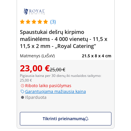
(3)
Spaustukai dešrų kirpimo
mašinėlėms - 4 000 vienetų - 11,5 x
11,5 x 2 mm - „Royal Catering“
Matmenys (LxŠxV)
21.5 x 8 x 4 cm
23,00 €
25,00 €
Pigiausia kaina per 30 dienų iki nuolaidos taikymo:
25,00 €
Riboto laiko pasiūlymas
Garantuojama mažiausia kaina
Išparduota
Tikrinti prieinamumą