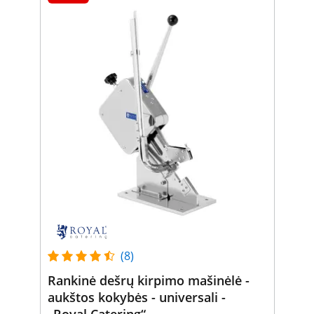
(8)
Rankinė dešrų kirpimo mašinėlė -
aukštos kokybės - universali -
„Royal Catering“