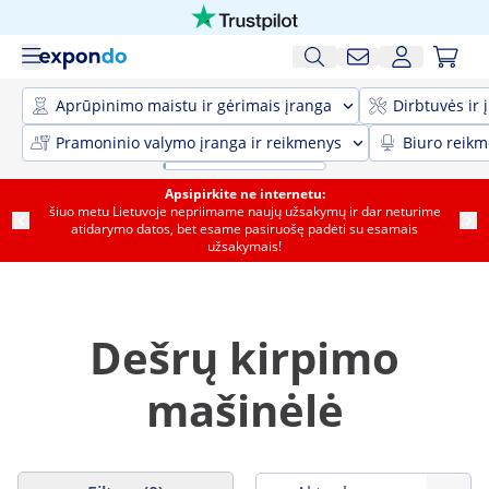
Aprūpinimo maistu ir gėrimais įranga
Dirbtuvės ir 
Pramoninio valymo įranga ir reikmenys
Biuro reik
Apsipirkite ne internetu:
šiuo metu Lietuvoje nepriimame naujų užsakymų ir dar neturime
atidarymo datos, bet esame pasiruošę padėti su esamais
užsakymais!
Dešrų kirpimo
mašinėlė