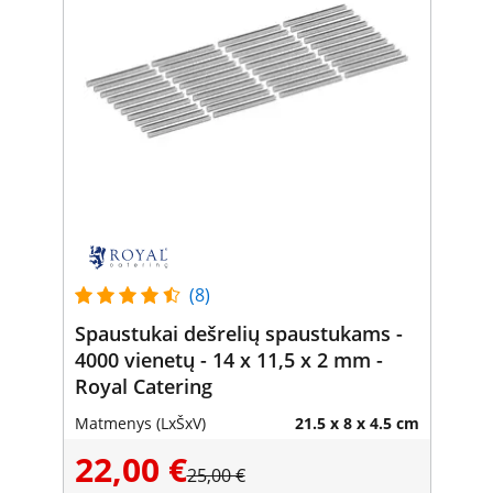
(8)
Spaustukai dešrelių spaustukams -
4000 vienetų - 14 x 11,5 x 2 mm -
Royal Catering
Matmenys (LxŠxV)
21.5 x 8 x 4.5 cm
22,00 €
25,00 €