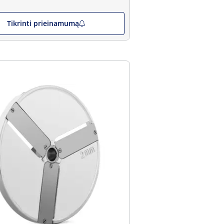
Tikrinti prieinamumą