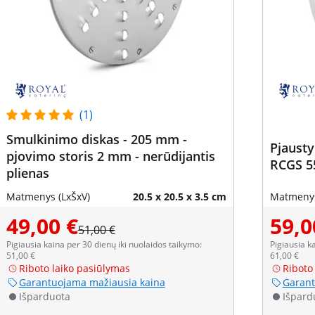
(1)
Smulkinimo diskas - 205 mm -
Pjausty
pjovimo storis 2 mm - nerūdijantis
RCGS 5
plienas
Matmenys (LxŠxV)
20.5 x 20.5 x 3.5 cm
Matmenys
49,00 €
59,0
51,00 €
Pigiausia kaina per 30 dienų iki nuolaidos taikymo:
Pigiausia k
51,00 €
61,00 €
Riboto laiko pasiūlymas
Riboto
Garantuojama mažiausia kaina
Garant
Išparduota
Išpard