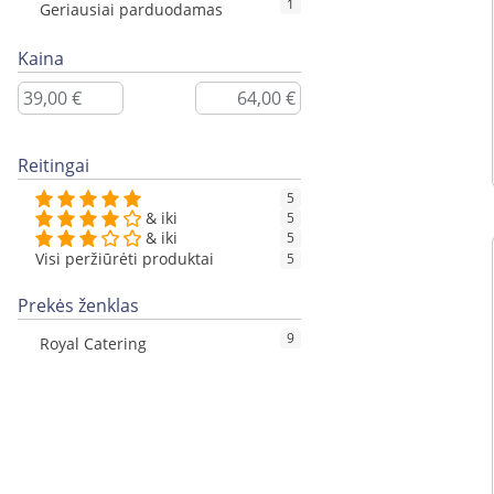
1
Geriausiai parduodamas
Kaina
Reitingai
5
& iki
5
& iki
5
Visi peržiūrėti produktai
5
Prekės ženklas
9
Royal Catering