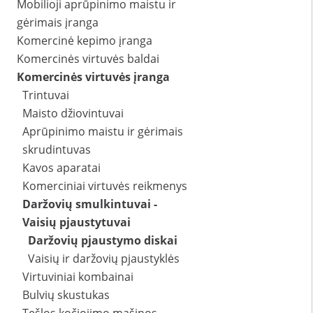
Mobilioji aprūpinimo maistu ir
gėrimais įranga
Komercinė kepimo įranga
Komercinės virtuvės baldai
Komercinės virtuvės įranga
Trintuvai
Maisto džiovintuvai
Aprūpinimo maistu ir gėrimais
skrudintuvas
Kavos aparatai
Komerciniai virtuvės reikmenys
Daržovių smulkintuvai -
Vaisių pjaustytuvai
Daržovių pjaustymo diskai
Vaisių ir daržovių pjaustyklės
Virtuviniai kombainai
Bulvių skustukas