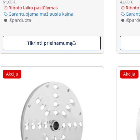
61,00 €
42,00 €
Riboto laiko pasiūlymas
Riboto
Garantuojama mažiausia kaina
Garant
Išparduota
Išpard
Tikrinti prieinamumą
Akcija
Akcija