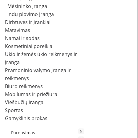
Mėsininko įranga
Indų plovimo įranga
Dirbtuvės ir įrankiai
Matavimas
Namai ir sodas
Kosmetiniai poreikiai
Ūkio ir žemės ūkio reikmenys ir
įranga
Pramoninio valymo įranga ir
reikmenys
Biuro reikmenys
Mobilumas ir priežiūra
Viešbučių įranga
Sportas
Gamyklinis brokas
9
Pardavimas