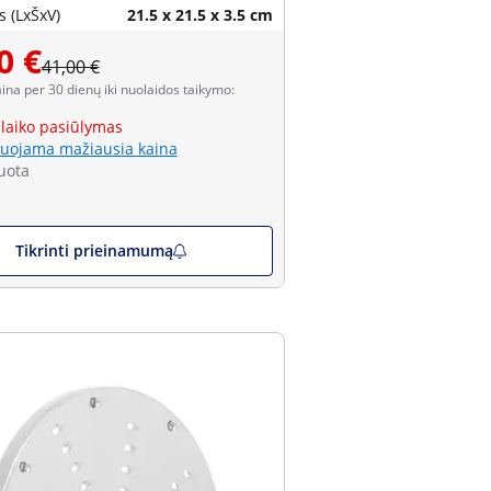
 (LxŠxV)
21.5 x 21.5 x 3.5 cm
0 €
41,00 €
aina per 30 dienų iki nuolaidos taikymo:
 laiko pasiūlymas
uojama mažiausia kaina
uota
Tikrinti prieinamumą