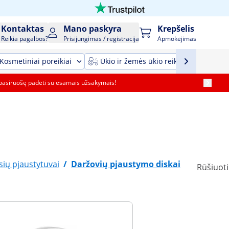
Kontaktas
Mano paskyra
Krepšelis
Reikia pagalbos?
Prisijungimas / registracija
Apmokėjimas
Kosmetiniai poreikiai
Ūkio ir žemės ūkio reikmenys ir įrang
pasiruošę padėti su esamais užsakymais!
sių pjaustytuvai
/
Daržovių pjaustymo diskai
Rūšiuoti