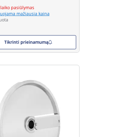
 laiko pasiūlymas
uojama mažiausia kaina
uota
Tikrinti prieinamumą