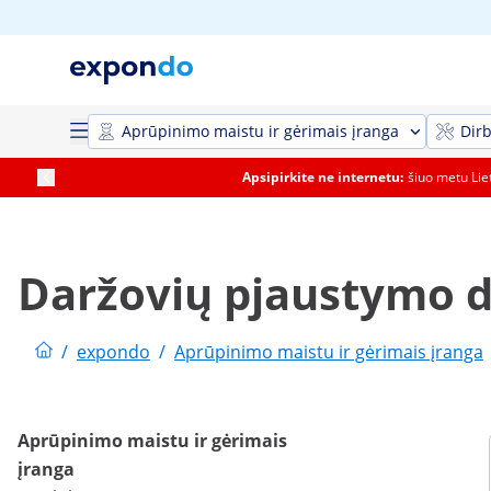
Aprūpinimo maistu ir gėrimais įranga
Dirb
Apsipirkite ne internetu:
šiuo metu Li
Daržovių pjaustymo d
/
expondo
/
Aprūpinimo maistu ir gėrimais įranga
Aprūpinimo maistu ir gėrimais
įranga