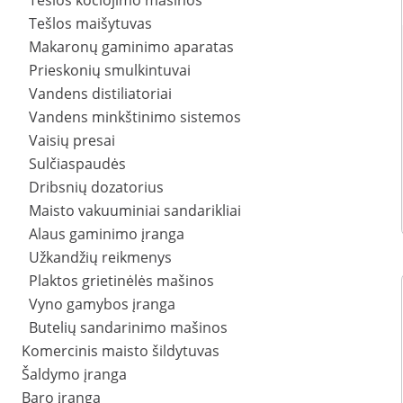
Tešlos kočiojimo mašinos
Tešlos maišytuvas
Makaronų gaminimo aparatas
Prieskonių smulkintuvai
Vandens distiliatoriai
Vandens minkštinimo sistemos
Vaisių presai
Sulčiaspaudės
Dribsnių dozatorius
Maisto vakuuminiai sandarikliai
Alaus gaminimo įranga
Užkandžių reikmenys
Plaktos grietinėlės mašinos
Vyno gamybos įranga
Butelių sandarinimo mašinos
Komercinis maisto šildytuvas
Šaldymo įranga
Baro įranga