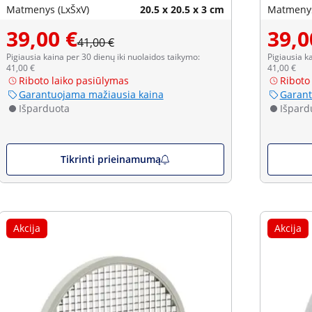
Matmenys (LxŠxV)
20.5 x 20.5 x 3 cm
Matmenys
39,00 €
39,0
41,00 €
Pigiausia kaina per 30 dienų iki nuolaidos taikymo:
Pigiausia k
41,00 €
41,00 €
Riboto laiko pasiūlymas
Riboto
Garantuojama mažiausia kaina
Garant
Išparduota
Išpard
Tikrinti prieinamumą
Akcija
Akcija