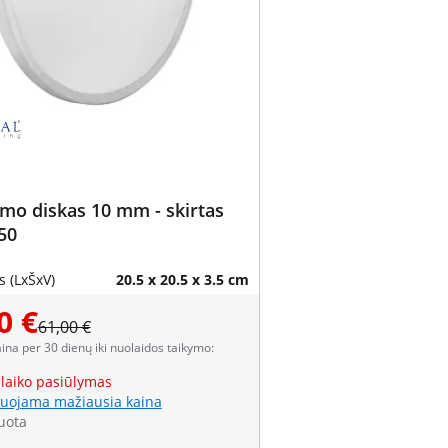
mo diskas 10 mm - skirtas
50
 (LxŠxV)
20.5 x 20.5 x 3.5 cm
0 €
61,00 €
aina per 30 dienų iki nuolaidos taikymo:
 laiko pasiūlymas
uojama mažiausia kaina
uota