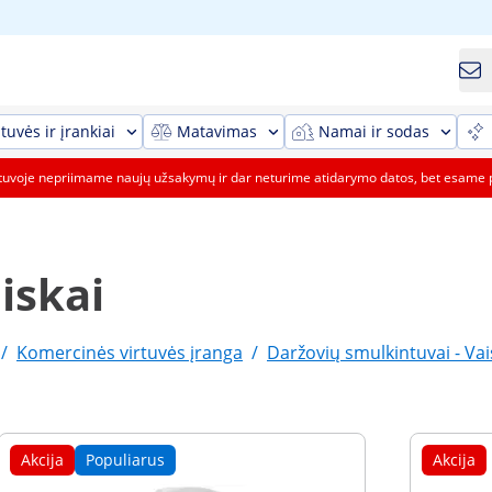
tuvės ir įrankiai
Matavimas
Namai ir sodas
etuvoje nepriimame naujų užsakymų ir dar neturime atidarymo datos, bet esame 
iskai
/
Komercinės virtuvės įranga
/
Daržovių smulkintuvai - Vai
Akcija
Populiarus
Akcija