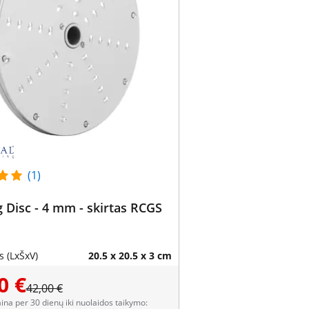
(1)
 Disc - 4 mm - skirtas RCGS
 (LxŠxV)
20.5 x 20.5 x 3 cm
0 €
42,00 €
aina per 30 dienų iki nuolaidos taikymo: