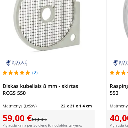
(2)
Diskas kubeliais 8 mm - skirtas
Rasping
RCGS 550
550
Matmenys (LxŠxV)
22 x 21 x 1.4 cm
Matmenys
59,00 €
40,0
61,00 €
Pigiausia kaina per 30 dienų iki nuolaidos taikymo:
Pigiausia k