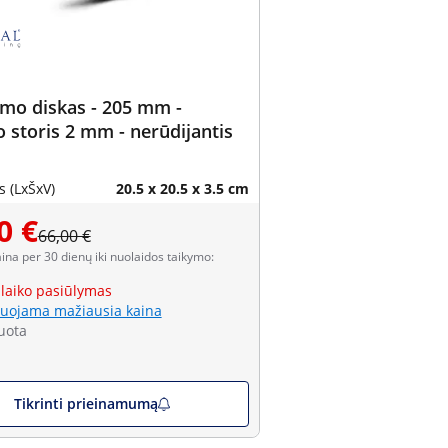
mo diskas - 205 mm -
 storis 2 mm - nerūdijantis
 (LxŠxV)
20.5 x 20.5 x 3.5 cm
0 €
66,00 €
aina per 30 dienų iki nuolaidos taikymo:
 laiko pasiūlymas
uojama mažiausia kaina
uota
Tikrinti prieinamumą