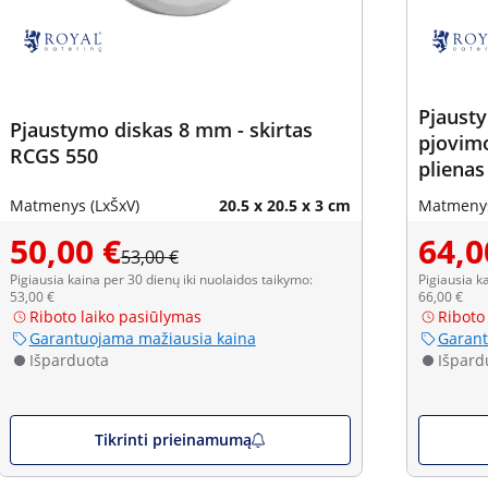
Pjausty
Pjaustymo diskas 8 mm - skirtas
pjovimo
RCGS 550
plienas
Matmenys (LxŠxV)
20.5 x 20.5 x 3 cm
Matmenys
50,00 €
64,0
53,00 €
Pigiausia kaina per 30 dienų iki nuolaidos taikymo:
Pigiausia k
53,00 €
66,00 €
Riboto laiko pasiūlymas
Riboto
Garantuojama mažiausia kaina
Garant
Išparduota
Išpard
Tikrinti prieinamumą