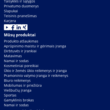
Taisyklės ir sąlygos
Privatumo duomenys
Slapukai
Teisinis pranešimas
Karjera
Mūsų produktai
Produkto atšaukimas
Aprūpinimo maistu ir gėrimais įranga
Dirbtuvės ir įrankiai
Matavimas
Namai ir sodas
Kosmetiniai poreikiai
Ūkio ir žemės ūkio reikmenys ir įranga
Pramoninio valymo įranga ir reikmenys
Biuro reikmenys
Mobilumas ir priežiūra
Viešbučių įranga
Sportas
Gamyklinis brokas
Namai ir sodas