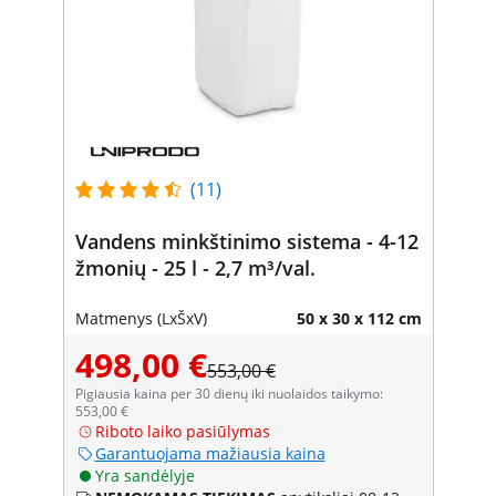
(11)
Vandens minkštinimo sistema - 4-12
žmonių - 25 l - 2,7 m³/val.
Matmenys (LxŠxV)
50 x 30 x 112 cm
498,00 €
553,00 €
Pigiausia kaina per 30 dienų iki nuolaidos taikymo:
553,00 €
Riboto laiko pasiūlymas
Garantuojama mažiausia kaina
Yra sandėlyje