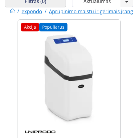
Filtras (0)
/
expondo
/
Aprūpinimo maistu ir gėrimais įranga
Akcija
Populiarus