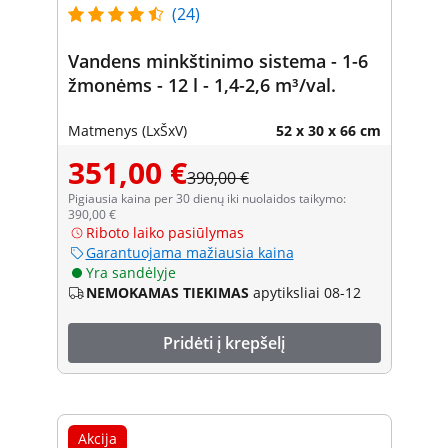
(24)
Vandens minkštinimo sistema - 1-6
žmonėms - 12 l - 1,4-2,6 m³/val.
Matmenys (LxŠxV)
52 x 30 x 66 cm
351,00 €
390,00 €
Pigiausia kaina per 30 dienų iki nuolaidos taikymo:
390,00 €
Riboto laiko pasiūlymas
Garantuojama mažiausia kaina
Yra sandėlyje
NEMOKAMAS TIEKIMAS
apytiksliai 08-12
Pridėti į krepšelį
Akcija