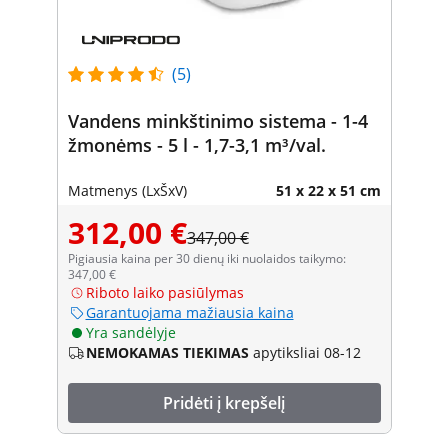
(5)
Vandens minkštinimo sistema - 1-4
žmonėms - 5 l - 1,7-3,1 m³/val.
Matmenys (LxŠxV)
51 x 22 x 51 cm
312,00 €
347,00 €
Pigiausia kaina per 30 dienų iki nuolaidos taikymo:
347,00 €
Riboto laiko pasiūlymas
Garantuojama mažiausia kaina
Yra sandėlyje
NEMOKAMAS TIEKIMAS
apytiksliai 08-12
Pridėti į krepšelį