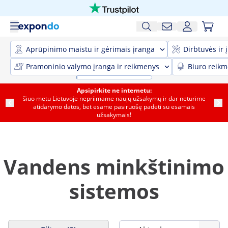
Aprūpinimo maistu ir gėrimais įranga
Dirbtuvės ir 
Pramoninio valymo įranga ir reikmenys
Biuro reik
Apsipirkite ne internetu:
šiuo metu Lietuvoje nepriimame naujų užsakymų ir dar neturime
atidarymo datos, bet esame pasiruošę padėti su esamais
užsakymais!
Vandens minkštinimo
sistemos