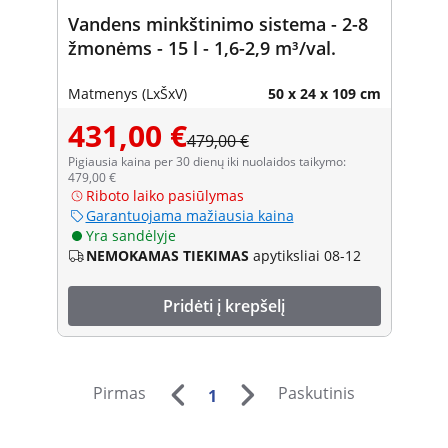
Vandens minkštinimo sistema - 2-8
žmonėms - 15 l - 1,6-2,9 m³/val.
Matmenys (LxŠxV)
50 x 24 x 109 cm
431,00 €
479,00 €
Pigiausia kaina per 30 dienų iki nuolaidos taikymo:
479,00 €
Riboto laiko pasiūlymas
Garantuojama mažiausia kaina
Yra sandėlyje
NEMOKAMAS TIEKIMAS
apytiksliai 08-12
Pridėti į krepšelį
Pirmas
Paskutinis
1