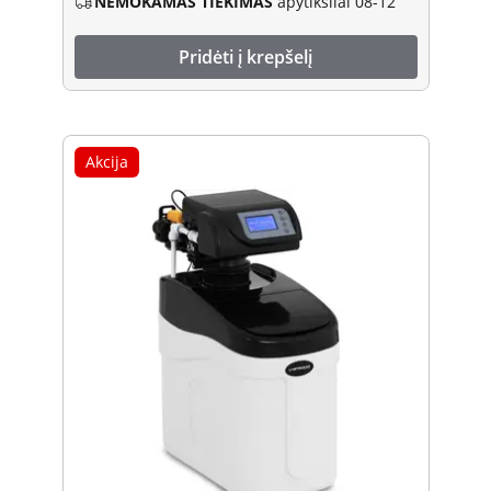
NEMOKAMAS TIEKIMAS
apytiksliai 08-12
Pridėti į krepšelį
Akcija