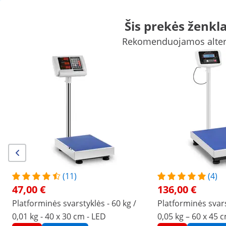
Šis prekės ženkl
Rekomenduojamos alterna
Pramoninės svarstyklės
Laboratoriniai prietaisai
Matavimo įr
Laboratoriniai maitinimo šaltiniai
Laboratorinė įranga
Apsipirkite ne internetu:
šiuo metu Lietuvoje nepriimame naujų užsakymų ir dar neturime
atidarymo datos, bet esame pasiruošę padėti su esamais
užsakymais!
Žmonės, kurie žiūrėjo šią prekę, taip pat domėjosi
Platforminės svarstyklės -
Platforminės svarstyklės -
600 kg / 0,1 kg - 40 x 30 cm -
kg / 0,01 kg - 40 x 30 cm -
ritininės - LCD
(11)
(4)
111,00 €
47,00 €
47,00 €
136,00 €
Platforminės svarstyklės - 60 kg /
Platforminės svars
/
expondo
/
Matavimas
/
Pramoninės svarstyklės
0,01 kg - 40 x 30 cm - LED
0,05 kg – 60 x 45 
(1) Peržiūrėti