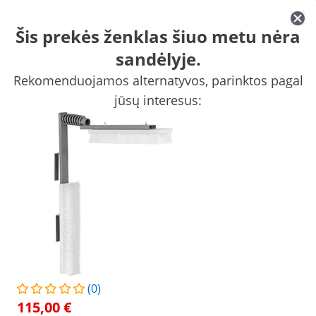
Šis prekės ženklas šiuo metu nėra
sandėlyje.
Granulių gamybos mašinos
Vištienos plėšyklės
Viščiukų inkub
Rekomenduojamos alternatyvos, parinktos pagal
Tvoros įranga
Naminių gyvūnėlių reikmenys
Automatiniai šėr
jūsų interesus:
Apsipirkite ne internetu:
šiuo metu Lietuvoje nepriimame naujų užsakymų ir dar neturime
atidarymo datos, bet esame pasiruošę padėti su esamais
užsakymais!
Žmonės, kurie žiūrėjo šią prekę, taip pat domėjosi
Paukščių narvas - 122 x 178 x
Inkilas - 6 skyriai - cinkuot
195 cm - aliuminis
plienas - montuojamas ant
sienos
339,00 €
127,00 €
/
expondo
/
Ūkio ir žemės ūkio reikmenys ir įranga
(0)
115,00 €
(2) Atsiliepimai