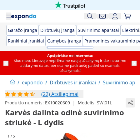
Garažo įranga
Dirbtuvių įranga
Suvirinimo aparatai
Elektrini
Rankiniai įrankiai
Gamybos įranga
Pramoninės vakuuminio p
Apsipirkite ne internetu:
šiuo metu Lietuvoje nepriimame naujų užsakymų ir dar neturime
atidarymo datos, bet esame pasiruošę padėti su esamais
užsakymais!
/
expondo
/
Dirbtuvės ir įrankiai
/
Suvirinimo apar
(22) Atsiliepimai
|
Produkto numeris:
EX10020609
Modelis:
SWJ01L
Karvės dalinta odinė suvirinimo
striukė - L dydis
1 / 5