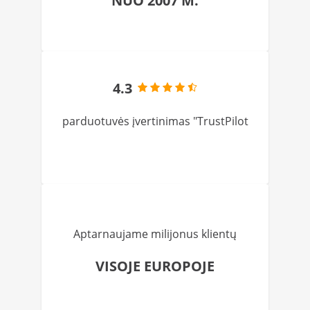
NUO 2007 M.
4.3
parduotuvės įvertinimas "TrustPilot
Aptarnaujame milijonus klientų
VISOJE EUROPOJE