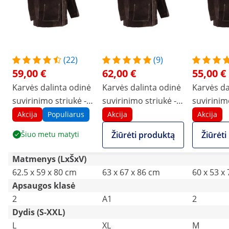
(22)
(9)
59,00 €
62,00 €
55,00 €
Karvės dalinta odinė
Karvės dalinta odinė
Karvės da
suvirinimo striukė - L
suvirinimo striukė -
suvirinim
dydis
XL dydis
M dydis
Akcija
Populiarus
Akcija
Akcija
Šiuo metu matyti
Žiūrėti produktą
Žiūrėt
Matmenys (LxŠxV)
62.5 x 59 x 80 cm
63 x 67 x 86 cm
60 x 53 x
Apsaugos klasė
2
A1
2
Dydis (S-XXL)
L
XL
M