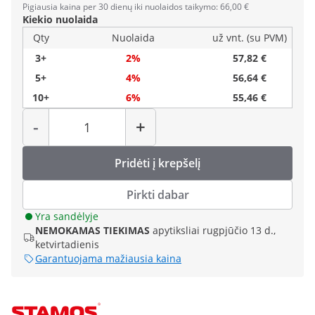
Pigiausia kaina per 30 dienų iki nuolaidos taikymo: 66,00 €
Kiekio nuolaida
Qty
Nuolaida
už vnt. (su PVM)
3+
2%
57,82 €
5+
4%
56,64 €
10+
6%
55,46 €
Kiekis
-
+
Pridėti į krepšelį
Pirkti dabar
Yra sandėlyje
NEMOKAMAS TIEKIMAS
apytiksliai rugpjūčio 13 d.,
ketvirtadienis
Garantuojama mažiausia kaina