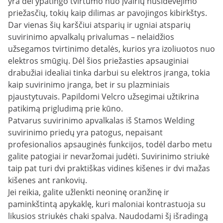
yra dėl ypatingo tvirtumo nuo įvairių nusidėvėjimo
priežasčių, tokių kaip dilimas ar pavojingos kibirkštys.
Dar vienas šių karščiui atsparių ir ugniai atsparių
suvirinimo apvalkalų privalumas – nelaidžios
užsegamos tvirtinimo detalės, kurios yra izoliuotos nuo
elektros smūgių. Dėl šios priežasties apsauginiai
drabužiai idealiai tinka darbui su elektros įranga, tokia
kaip suvirinimo įranga, bet ir su plazminiais
pjaustytuvais. Papildomi Velcro užsegimai užtikrina
patikimą prigludimą prie kūno.
Patvarus suvirinimo apvalkalas iš Stamos Welding
suvirinimo priedų yra patogus, nepaisant
profesionalios apsauginės funkcijos, todėl darbo metu
galite patogiai ir nevaržomai judėti. Suvirinimo striukė
taip pat turi dvi praktiškas vidines kišenes ir dvi mažas
kišenes ant rankovių.
Jei reikia, galite užlenkti neoninę oranžinę ir
paminkštintą apykaklę, kuri maloniai kontrastuoja su
likusios striukės chaki spalva. Naudodami šį išradingą