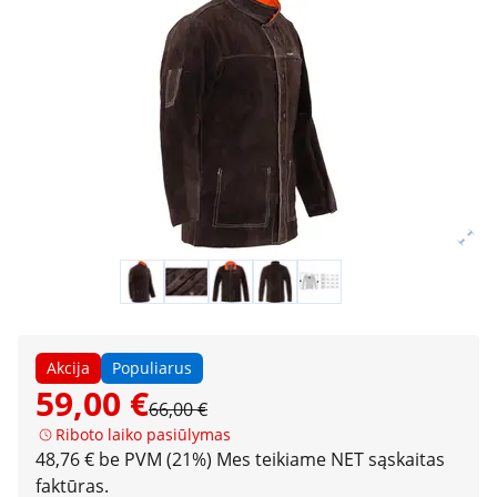
Akcija
Populiarus
59,00 €
66,00 €
Riboto laiko pasiūlymas
48,76 € be PVM (21%)
Mes teikiame NET sąskaitas
faktūras.