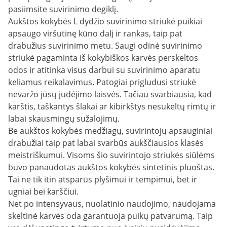
pasiimsite suvirinimo degiklį.
Aukštos kokybės L dydžio suvirinimo striukė puikiai
apsaugo viršutinę kūno dalį ir rankas, taip pat
drabužius suvirinimo metu. Saugi odinė suvirinimo
striukė pagaminta iš kokybiškos karvės perskeltos
odos ir atitinka visus darbui su suvirinimo aparatu
keliamus reikalavimus. Patogiai prigludusi striukė
nevaržo jūsų judėjimo laisvės. Tačiau svarbiausia, kad
karštis, taškantys šlakai ar kibirkštys nesukeltų rimtų ir
labai skausmingų sužalojimų.
Be aukštos kokybės medžiagų, suvirintojų apsauginiai
drabužiai taip pat labai svarbūs aukščiausios klasės
meistriškumui. Visoms šio suvirintojo striukės siūlėms
buvo panaudotas aukštos kokybės sintetinis pluoštas.
Tai ne tik itin atsparūs plyšimui ir tempimui, bet ir
ugniai bei karščiui.
Net po intensyvaus, nuolatinio naudojimo, naudojama
skeltinė karvės oda garantuoja puikų patvarumą. Taip