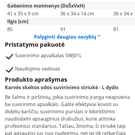
Gabenimo matmenys (DxŠxVxH)
41 x 35 x 9 cm
36 x 34 x 14 cm
36 x 34 x
Ilgis [cm]
85
91
81
Palyginti daugiau savybių
Pristatymo pakuotė
Suvirinimo apvalkalas SWJ01L
Naudojimo vadovas
Produkto aprašymas
Karvės skeltos odos suvirinimo striukė - L dydis
Be šalmo ir pirštinių, jokia suvirinimo įranga neapsieina
be suvirinimo apvalkalo. Galite efektyviai kovoti su
dideliu karščiu, suvirinimo purslais ir kibirkštimis
naudodami apsauginius drabužius, kurie atitinka
profesinius standartus. Tačiau, žinoma, ši striukė taip
pat apsaugos jus nuo nudegimų, net jei tik retkarčiais