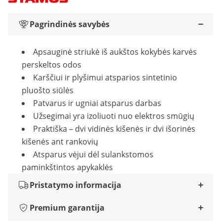
Pagrindinės savybės
Apsauginė striukė iš aukštos kokybės karvės
perskeltos odos
Karščiui ir plyšimui atsparios sintetinio
pluošto siūlės
Patvarus ir ugniai atsparus darbas
Užsegimai yra izoliuoti nuo elektros smūgių
Praktiška – dvi vidinės kišenės ir dvi išorinės
kišenės ant rankovių
Atsparus vėjui dėl sulankstomos
paminkštintos apykaklės
Pristatymo informacija
Premium garantija