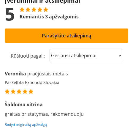
Įvertinimai ir atsiliepimai
5
Remiantis 3 apžvalgomis
Parašykite atsiliepimą
Sort reviews
Rūšiuoti pagal :
Veronika
praėjusiais metais
Paskelbta Expondo Slovakia
Šaldoma vitrina
greitas pristatymas, rekomenduoju
Rodyti originalią apžvalgą