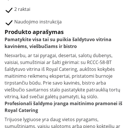
2 raktai
Naudojimo instrukcija
Produkto aprašymas
Pamatykite visa tai su puikia šaldytuvo vitrina
kavinėms, viešbučiams ir bistro
Nesvarbu, ar tai pyragai, desertai, salotų dubenys,
vaisiai, sumuštiniai ar šalti gėrimai: su RCCC-58-BT
šaldytuvo vitrina iš Royal Catering, aukštos kokybės
maitinimo reikmenų ekspertai, pristatomi burnoje
tirpstančiu būdu. Prie savo kavinės, bistro arba
viešbučio savitarnos stalo pastatykite patrauklią tortų
vitriną, kad svečiai galėtų pamatyti, ką siūlo.
Profesionali šaldymo įranga maitinimo pramonei iš
Royal Catering
Trijuose lygiuose yra daug vietos pyragams,
sumuštiniams, vaisių salotoms arba pieno kokteilių ar