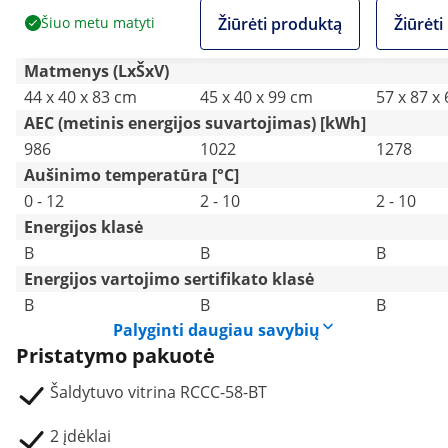
užrakinama
užrakinama
plienas
Šiuo metu matyti
Žiūrėti produktą
Žiūrėt
Matmenys (LxŠxV)
44 x 40 x 83 cm
45 x 40 x 99 cm
57 x 87 x
AEC (metinis energijos suvartojimas) [kWh]
986
1022
1278
Aušinimo temperatūra [°C]
0 - 12
2 - 10
2 - 10
Energijos klasė
B
B
B
Energijos vartojimo sertifikato klasė
B
B
B
Palyginti daugiau savybių
Pristatymo pakuotė
Šaldytuvo vitrina RCCC-58-BT
2 įdėklai