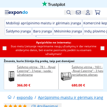
Mobilioji aprūpinimo maistu ir gėrimais įranga
Komercinė kep
Šaldymo įranga
Baro įranga
Mėsininko įranga
Indų plovimo 
Apsipirkite ne internetu:
šiuo metu Lietuvoje nepriimame naujų užsakymų ir dar neturime
atidarymo datos, bet esame pasiruošę padėti su esamais
užsakymais!
Žmonės, kurie žiūrėjo šią prekę, taip pat domėjosi
Šaldymo vitrina - 78 l - „Royal
Šaldymo vitrina - 160 l -
Catering“ - 3 lygiai - juoda -
„Royal Catering“ - 3 lygiai -
užrakinama
nerūdijantis plienas
366,00 €
680,00 €
/
expondo
/
Aprūpinimo maistu ir gėrimais įranga
(3) Atsiliepimai