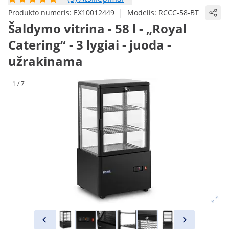
|
Produkto numeris:
EX10012449
Modelis:
RCCC-58-BT
Šaldymo vitrina - 58 l - „Royal
Catering“ - 3 lygiai - juoda -
užrakinama
1 / 7