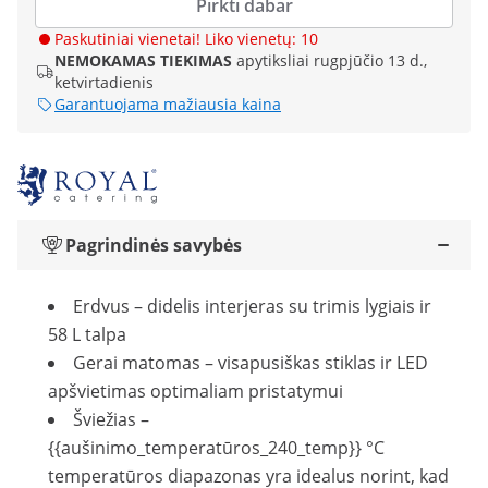
Pirkti dabar
Paskutiniai vienetai! Liko vienetų: 10
NEMOKAMAS TIEKIMAS
apytiksliai rugpjūčio 13 d.,
ketvirtadienis
Garantuojama mažiausia kaina
Pagrindinės savybės
Erdvus – didelis interjeras su trimis lygiais ir
58 L talpa
Gerai matomas – visapusiškas stiklas ir LED
apšvietimas optimaliam pristatymui
Šviežias –
{{aušinimo_temperatūros_240_temp}} °C
temperatūros diapazonas yra idealus norint, kad