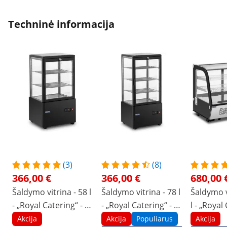
Techninė informacija
(3)
(8)
366,00 €
366,00 €
680,00 
Šaldymo vitrina - 58 l
Šaldymo vitrina - 78 l
Šaldymo v
- „Royal Catering“ - 3
- „Royal Catering“ - 3
l - „Royal
lygiai - juoda -
lygiai - juoda -
lygiai - n
Akcija
Akcija
Populiarus
Akcija