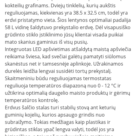
kokteilių grafinams. Dviejų tinklelių, kurių aukštis
reguliuojamas, kiekvienas yra 38.5 x 32.5 cm, todėl yra
erdvi pristatymo vieta. Šios lentynos optimaliai padalija
58 L vidinę šaldytuvo prekystalio erdvę. Dėl visapusiško
grūdinto stiklo įstiklinimo jūsų klientai visada puikiai
mato skanius gaminius iš visų pusių.
Integruotas LED apšvietimas atšaldytą maistą apšviečia
reikiama šviesa, kad svečiai galėtų pamatyti siūlomus
skanėstus net ir tamsesnėje aplinkoje. Užrakinamos
durelės leidžia lengvai susidėti tortų prekystalį.
Skaitmeniniu būdu reguliuojamas termostatas
reguliuoja temperatūros diapazoną nuo 0 - 12 °C ir
užtikrina optimalią daugelio maisto produktų ir gėrimų
temperatūros kontrolę.
Erdvus šalčio stalas turi stabilų stovą ant keturių
guminių kojelių, kurios apsaugo grindis nuo
subraižymo. Tokias medžiagas kaip plastikas ir
grūdintas stiklas ypač lengva valyti, todėl jos yra