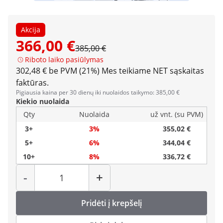
Akcija
366,00 €
385,00 €
Riboto laiko pasiūlymas
302,48 € be PVM (21%)
Mes teikiame NET sąskaitas
faktūras.
Pigiausia kaina per 30 dienų iki nuolaidos taikymo: 385,00 €
Kiekio nuolaida
Qty
Nuolaida
už vnt. (su PVM)
3+
3%
355,02 €
5+
6%
344,04 €
10+
8%
336,72 €
Kiekis
-
+
Pridėti į krepšelį